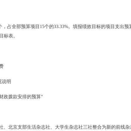
，占全部预算项目15个的33.33%。填报绩效目标的项目支出预算
效目标表。
费
况说明
财政拨款安排的预算"
北京支部生活杂志社、大学生杂志社三社整合为新的前线杂志社