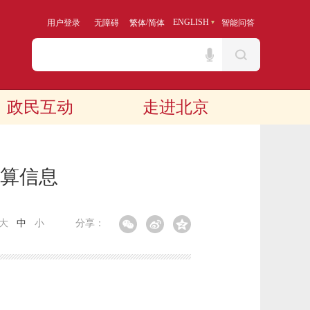
/
ENGLISH
用户登录
无障碍
繁体
简体
智能问答
政民互动
走进北京
预算信息
大
中
小
分享：