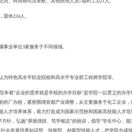
员、聘用制司法警察、其他聘用人员--临时工)221人。
退休224人。
事业单位3家服务于不同领域。
认为特色高水平职业院校和高水平专业群工程师学院等。
院本着"企业的需求就是学校的办学目标"是学院一以贯之的办
初的厂办校，紧密围绕首都产业调整，从主要服务于化工企业，
能人才培养体系，着力打造成为国家示范校和国家高技能人才培
学方针，弘扬"厚德强技、笃学铭志"的校训，倡导"学生中心、能
济社会发展培养知识型、技能型、创新型技能人才，把学院办成