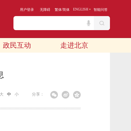
/
ENGLISH
用户登录
无障碍
繁体
简体
智能问答
政民互动
走进北京
息
大
中
小
分享：