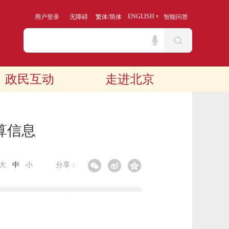
/
ENGLISH
用户登录
无障碍
繁体
简体
智能问答
政民互动
走进北京
算信息
大
中
小
分享：