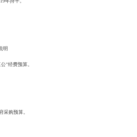
19年持平。
说明
公"经费预算。
府采购预算。