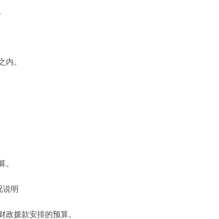
。
之内。
算。
况说明
财政拨款安排的预算。