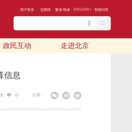
/
ENGLISH
用户登录
无障碍
繁体
简体
智能问答
政民互动
走进北京
算信息
大
中
小
分享：