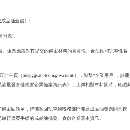
成品油倉儲）;
附表)。
。企業應當對其提交的備案材料的真實性、合法性和完整性負
lsyggs.mofcom.gov.cn/oil/），點擊“企業用戶”，註
品油批發倉儲經營企業備案資訊表》，上傳相關材料圖片，確認
備案回執單，持備案回執單到稅務部門開通成品油發票開具模
已履行備案手續的成品油批發、倉儲企業基本資訊。