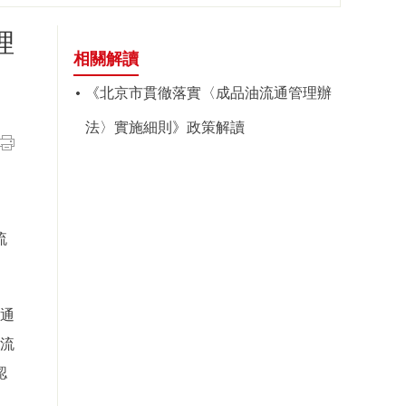
理
相關解讀
《北京市貫徹落實〈成品油流通管理辦
法〉實施細則》政策解讀
流
流通
油流
認