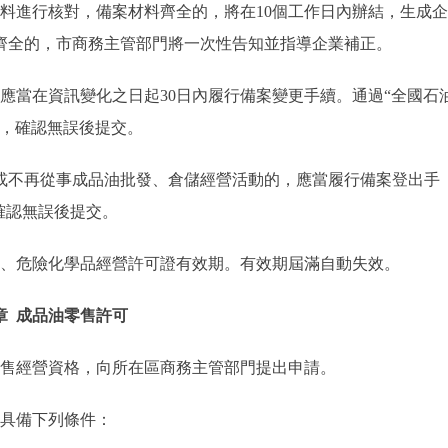
進行核對，備案材料齊全的，將在10個工作日內辦結，生成企
齊全的，市商務主管部門將一次性告知並指導企業補正。
當在資訊變化之日起30日內履行備案變更手續。通過“全國石
片，確認無誤後提交。
不再從事成品油批發、倉儲經營活動的，應當履行備案登出手
確認無誤後提交。
、危險化學品經營許可證有效期。有效期屆滿自動失效。
章 成品油零售許可
售經營資格，向所在區商務主管部門提出申請。
具備下列條件：