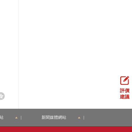
0日
評價
建議
站
|
新聞媒體網站
|