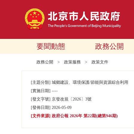
要聞動態
政務公開
政務公開
>
政策服務
>
政策文件
[主題分類]
城鄉建設、環境保護/節能與資源綜合利用
[實施日期]
----
[發文字號]
京發改規
〔2026〕
3號
[發佈日期]
2026-05-09
[文件來源]
政府公報 2026年 第22期(總第946期)