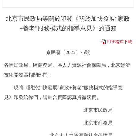
決策公開
專題公開
北京市民政局等關於印發《關於加快發展“家政
政務服務
+養老”服務模式的指導意見》的通知
個人服務
法人服務
部門服務
PDF格式下載
京民發〔2025〕75號
便民服務
利企服務
投資項目
各區民政局、區商務局、區人力資源社會保障局，北京經濟
技術開發區相關部門：
仲介服務
陽光政務
現將《關於加快發展“家政+養老”服務模式的指導意
政民互動
見》印發給你們，請結合實際認真貫徹落實。
12345網上接訴即辦
我要諮詢
我要建議
北京市民政局
北京市商務局
參與調查
線上訪談
圖説互動
北京市人力資源和社會保障局