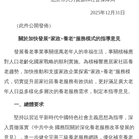
走進北京
2025年12月31日
北京概況
十六區概覽
人文北京
（此件公開發佈）
綠色北京
圖説北京
視頻北京
關於加快發展“家政+養老”服務模式的指導意見
發展養老事業事關億萬老年人的幸福生活，事關積極應
多語種
對人口老齡化國家戰略的順利實施。為積極響應居家社區養
ENGLISH
한국어
日本語
老趨勢，加快推動和支援家政企業探索“家政+養老”服務模
式，切實提升居家社區養老服務有效供給，更好滿足廣大老
DEUTSCH
FRANÇAIS
РУССКИЙ ЯЗЫК
年人日益多樣化多層次的養老服務需求，制定本指導意見。
一、總體要求
ESPAÑOL
PORTUGUÊS
العربية
堅持以習近平新時代中國特色社會主義思想為指導，深
ITALIANO
入貫徹落實《中共中央 國務院關於深化養老服務改革發展的
意見》，進一步健全完善三級養老服務網路，優化補充養老