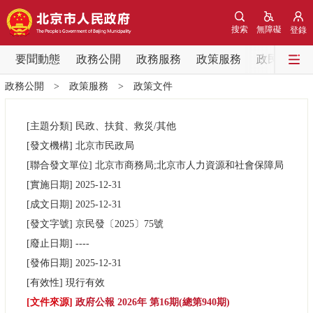
網站地圖
搜索
無障礙
登錄
要聞動態
要聞動態
政務公開
政務服務
政策服務
政民互動
政務公開
>
政策服務
>
政策文件
黨中央精神
國務院資訊
中央部委動態
[主題分類]
民政、扶貧、救災/其他
北京要聞
會議資訊
部門動態
[發文機構]
北京市民政局
[聯合發文單位]
北京市商務局;北京市人力資源和社會保障局
各區熱點
[實施日期]
2025-12-31
[成文日期]
2025-12-31
政務公開
[發文字號]
京民發
〔2025〕
75號
[廢止日期]
----
市領導
機構職能
政策服務
[發佈日期]
2025-12-31
[有效性]
現行有效
政策兌現
政策解讀
回應關切
[文件來源]
政府公報 2026年 第16期(總第940期)