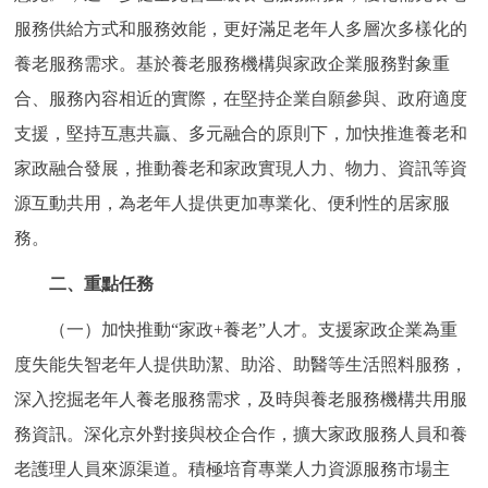
回到頂部
服務供給方式和服務效能，更好滿足老年人多層次多樣化的
養老服務需求。基於養老服務機構與家政企業服務對象重
合、服務內容相近的實際，在堅持企業自願參與、政府適度
支援，堅持互惠共贏、多元融合的原則下，加快推進養老和
家政融合發展，推動養老和家政實現人力、物力、資訊等資
源互動共用，為老年人提供更加專業化、便利性的居家服
務。
二、重點任務
（一）加快推動“家政+養老”人才。支援家政企業為重
度失能失智老年人提供助潔、助浴、助醫等生活照料服務，
深入挖掘老年人養老服務需求，及時與養老服務機構共用服
務資訊。深化京外對接與校企合作，擴大家政服務人員和養
老護理人員來源渠道。積極培育專業人力資源服務市場主