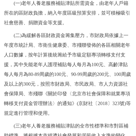
(一)老年人養老服務補貼津貼所需資金，由老年人戶籍
所在的區財政負擔，納入年度區級預算安排，並可積極吸引
社會慈善、捐贈資金等支援。
(二)為緩解各區財政資金籌集壓力，市財政局依據上一
年度市統計局、市衛生健康委、市殘聯發佈的各區相關老年
人口數據，按年計算後統籌給予市級定額專項轉移支付支
援，其中失能老年人護理補貼每人每月為100元、高齡津貼
每人每月為80-89周歲的100元、90-99周歲的200元、100周歲
及以上的300元，按照市財政局、市民政局、市人力資源社
會保障局、市殘聯《關於印發〈北京市社會保障和就業專項
轉移支付資金管理辦法〉的通知》(京財社〔2018〕323號)等
規定進行管理和使用。
(三)老年人養老服務補貼津貼的全市性標準和市對區補
助標準，將根據本市經濟社會發展和居民收入水準的變化，