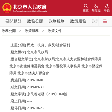
網站地圖
搜索
無障礙
登錄
要聞動態
要聞動態
政務公開
政務服務
政策服務
政民互動
政務公開
>
政策服務
>
政策文件
黨中央精神
國務院資訊
中央部委動態
[主題分類]
民政、扶貧、救災/社會福利
北京要聞
會議資訊
部門動態
[發文機構]
北京市民政局
[聯合發文單位]
北京市財政局;北京市人力資源和社會保障局;
各區熱點
北京市衛生健康委員會;北京市退役軍人事務局;北京市醫療保
障局;北京市殘疾人聯合會
政務公開
[實施日期]
2019-10-01
[成文日期]
2019-09-30
市領導
機構職能
政策服務
[發文字號]
京民養老發
〔2019〕
160號
[廢止日期]
----
政策兌現
政策解讀
回應關切
[發佈日期]
2019-10-25