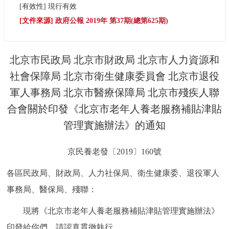
[有效性]
現行有效
決策公開
專題公開
[文件來源]
政府公報 2019年 第37期(總第625期)
政務服務
北京市民政局 北京市財政局 北京市人力資源和
個人服務
法人服務
部門服務
社會保障局 北京市衛生健康委員會 北京市退役
軍人事務局 北京市醫療保障局 北京市殘疾人聯
便民服務
利企服務
投資項目
合會關於印發《北京市老年人養老服務補貼津貼
管理實施辦法》的通知
仲介服務
陽光政務
政民互動
京民養老發〔2019〕160號
各區民政局、財政局、人力社保局、衛生健康委、退役軍人
12345網上接訴即辦
我要諮詢
我要建議
事務局、醫保局、殘聯：
參與調查
線上訪談
圖説互動
現將《北京市老年人養老服務補貼津貼管理實施辦法》
印發給你們，請認真貫徹執行。