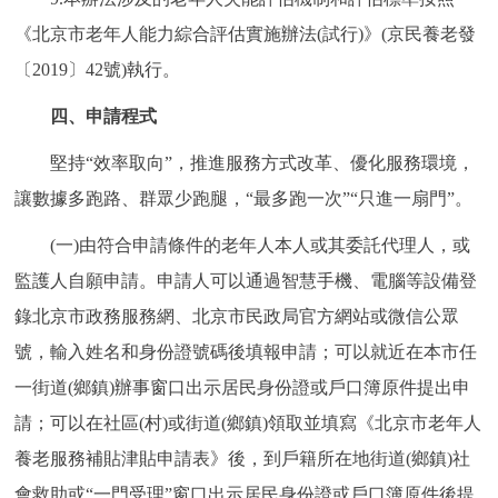
《北京市老年人能力綜合評估實施辦法(試行)》(京民養老發
〔2019〕42號)執行。
四、申請程式
堅持“效率取向”，推進服務方式改革、優化服務環境，
讓數據多跑路、群眾少跑腿，“最多跑一次”“只進一扇門”。
(一)由符合申請條件的老年人本人或其委託代理人，或
監護人自願申請。申請人可以通過智慧手機、電腦等設備登
錄北京市政務服務網、北京市民政局官方網站或微信公眾
號，輸入姓名和身份證號碼後填報申請；可以就近在本市任
一街道(鄉鎮)辦事窗口出示居民身份證或戶口簿原件提出申
請；可以在社區(村)或街道(鄉鎮)領取並填寫《北京市老年人
養老服務補貼津貼申請表》後，到戶籍所在地街道(鄉鎮)社
會救助或“一門受理”窗口出示居民身份證或戶口簿原件後提