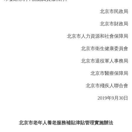
走進北京
北京市民政局
北京概況
十六區概覽
人文北京
北京市財政局
綠色北京
圖説北京
視頻北京
北京市人力資源和社會保障局
北京市衛生健康委員會
多語種
北京市退役軍人事務局
ENGLISH
한국어
日本語
北京市醫療保障局
DEUTSCH
FRANÇAIS
РУССКИЙ ЯЗЫК
北京市殘疾人聯合會
2019年9月30日
ESPAÑOL
PORTUGUÊS
العربية
ITALIANO
北京市老年人養老服務補貼津貼管理實施辦法