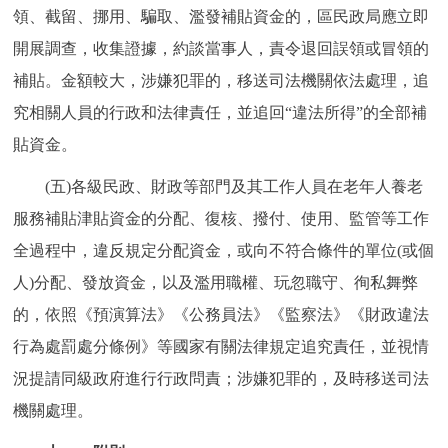
領、截留、挪用、騙取、濫發補貼資金的，區民政局應立即
開展調查，收集證據，約談當事人，責令退回誤領或冒領的
補貼。金額較大，涉嫌犯罪的，移送司法機關依法處理，追
究相關人員的行政和法律責任，並追回“違法所得”的全部補
貼資金。
(五)各級民政、財政等部門及其工作人員在老年人養老
服務補貼津貼資金的分配、復核、撥付、使用、監管等工作
全過程中，違反規定分配資金，或向不符合條件的單位(或個
人)分配、發放資金，以及濫用職權、玩忽職守、徇私舞弊
的，依照《預演算法》《公務員法》《監察法》《財政違法
行為處罰處分條例》等國家有關法律規定追究責任，並視情
況提請同級政府進行行政問責；涉嫌犯罪的，及時移送司法
機關處理。