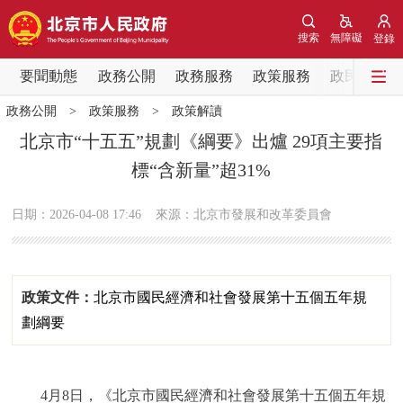
網站地圖
搜索
無障礙
登錄
要聞動態
要聞動態
政務公開
政務服務
政策服務
政民互動
政務公開
>
政策服務
>
政策解讀
黨中央精神
國務院資訊
中央部委動態
北京市“十五五”規劃《綱要》出爐 29項主要指
標“含新量”超31%
北京要聞
會議資訊
部門動態
日期：2026-04-08 17:46
來源：北京市發展和改革委員會
各區熱點
政務公開
政策文件：
北京市國民經濟和社會發展第十五個五年規
市領導
機構職能
政策服務
劃綱要
政策兌現
政策解讀
回應關切
4月8日，《北京市國民經濟和社會發展第十五個五年規