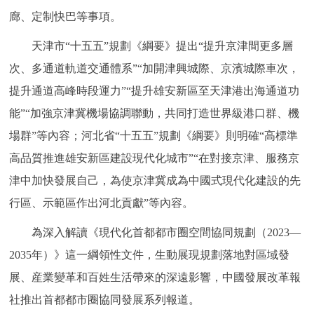
廊、定制快巴等事項。
天津市“十五五”規劃《綱要》提出“提升京津間更多層
次、多通道軌道交通體系”“加開津興城際、京濱城際車次，
提升通道高峰時段運力”“提升雄安新區至天津港出海通道功
能”“加強京津冀機場協調聯動，共同打造世界級港口群、機
場群”等內容；河北省“十五五”規劃《綱要》則明確“高標準
高品質推進雄安新區建設現代化城市”“在對接京津、服務京
津中加快發展自己，為使京津冀成為中國式現代化建設的先
行區、示範區作出河北貢獻”等內容。
為深入解讀《現代化首都都市圈空間協同規劃（2023—
2035年）》這一綱領性文件，生動展現規劃落地對區域發
展、産業變革和百姓生活帶來的深遠影響，中國發展改革報
社推出首都都市圈協同發展系列報道。