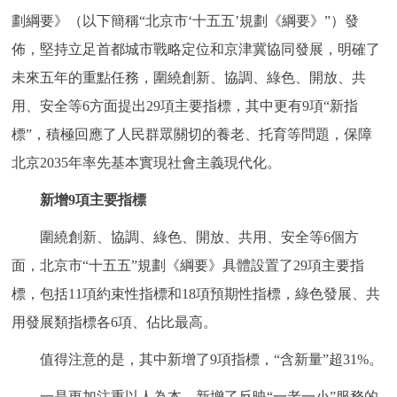
劃綱要》（以下簡稱“北京市‘十五五’規劃《綱要》”）發
決策公開
專題公開
佈，堅持立足首都城市戰略定位和京津冀協同發展，明確了
政務服務
未來五年的重點任務，圍繞創新、協調、綠色、開放、共
用、安全等6方面提出29項主要指標，其中更有9項“新指
個人服務
法人服務
部門服務
標”，積極回應了人民群眾關切的養老、托育等問題，保障
北京2035年率先基本實現社會主義現代化。
便民服務
利企服務
投資項目
新增9項主要指標
仲介服務
陽光政務
圍繞創新、協調、綠色、開放、共用、安全等6個方
政民互動
面，北京市“十五五”規劃《綱要》具體設置了29項主要指
標，包括11項約束性指標和18項預期性指標，綠色發展、共
12345網上接訴即辦
我要諮詢
我要建議
用發展類指標各6項、佔比最高。
值得注意的是，其中新增了9項指標，“含新量”超31%。
參與調查
線上訪談
圖説互動
一是更加注重以人為本，新增了反映“一老一小”服務的