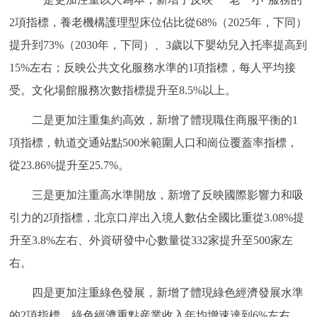
走進北京
2項指標，養老機構護理型床位佔比從68%（2025年，下同）
北京概況
十六區概覽
人文北京
提升到73%（2030年，下同）、3歲以下嬰幼兒入托率提高到
15%左右；反映公共文化服務水準的1項指標，每人平均接
綠色北京
圖説北京
視頻北京
受。文化場館服務次數指標提升至8.5%以上。
二是更加注重集約高效，新增了體現職住商服平衡的1
多語種
項指標，軌道交通站點500米範圍人口和崗位覆蓋率指標，
ENGLISH
한국어
日本語
從23.86%提升至25.7%。
三是更加注重高水準開放，新增了反映國際影響力和吸
DEUTSCH
FRANÇAIS
РУССКИЙ ЯЗЫК
引力的2項指標，北京口岸出入境人數佔全國比重從3.08%提
ESPAÑOL
PORTUGUÊS
升至3.8%左右、外資研發中心數量從332家提升至500家左
العربية
右。
ITALIANO
四是更加注重綠色發展，新增了體現綠色經濟發展水準
的2項指標，綠色經濟重點産業收入年均增速達到6%左右，