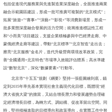
包括促進現代服務業與先進製造業深度融合，全面推進兩業
融合示範園區建設，形成一批可推廣可複製的“北京模式”；
拓展“旅遊+”“賽事+”“演藝+”“影視+”等消費新場景，形成一
批多業態深度融合發展的活力空間；統籌推進標誌性工程
和“小而美”項目建設，支援企業積極參與中巴經濟走廊、中
蒙俄經濟走廊等建設，帶動“北京標準”“北京智造”走出去；
擦亮“北京服務”金名片，迭代升級營商環境改革政策，完
善“全國通用+北京特色”市場準入效能評估體系；高水準建
設“數智北京”，深化“數據要素×”行動等。
北京市“十五五”規劃《綱要》堅持一張藍圖繪到底，錨
定到2035年率先基本實現社會主義現代化目標，既體現“經
濟大省挑大梁”的擔當，又結合增長潛力和發展趨勢合理確
定經濟增長目標，為轉方式、調結構、促改革留出空間。同
時，堅持積極進取的目標導向和政策導向，在實際工作中努