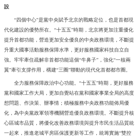
走進北京
設
北京概況
十六區概覽
人文北京
“四個中心”是黨中央賦予北京的戰略定位，也是首都現
代化建設的優勢所在。“十五五”時期，北京將更加注重優化
綠色北京
圖説北京
視頻北京
提升首都功能，營造更加安全優良的中央政務環境，不斷提
升重大國事活動服務保障水準，更好服務國家科技自立自
多語種
強。牢牢牽住疏解非首都功能這個“牛鼻子”，強化“一核兩
ENGLISH
한국어
日本語
翼”牽引支撐作用，構建“三圈”聯動的現代化首都都市圈。
全力服務保障政治中心功能。“十五五”時期，更好服務
DEUTSCH
FRANÇAIS
РУССКИЙ ЯЗЫК
黨和國家工作大局，更加自覺站在黨和國家事業全局的高度
想問題、作決策、辦事情；積極服務中央政務功能佈局優
ESPAÑOL
PORTUGUÊS
العربية
化，為中央黨政軍領導機關營造優良政務環境。不斷提升核
心區城市品質，將優化改善政務環境與提升市民生活品質統
ITALIANO
一起來，推進老城平房區保護更新等工作，統籌實施“雙控