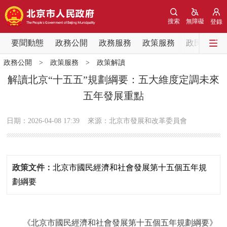
網站地圖
搜索
無障礙
登錄
要聞動態
要聞動態
政務公開
政務服務
政策服務
政民互動
政務公開
>
政策服務
>
政策解讀
黨中央精神
國務院資訊
中央部委動態
解讀北京“十五五”規劃綱要：五大維度定調未來
五年發展重點
北京要聞
會議資訊
部門動態
日期：2026-04-08 17:39
來源：北京市發展和改革委員會
各區熱點
政務公開
政策文件：
北京市國民經濟和社會發展第十五個五年規
市領導
機構職能
政策服務
劃綱要
政策兌現
政策解讀
回應關切
《北京市國民經濟和社會發展第十五個五年規劃綱要》