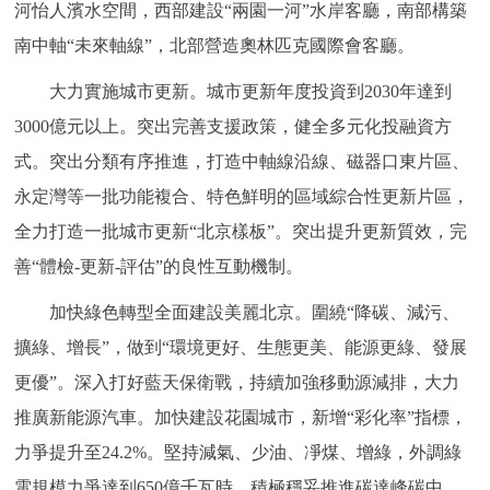
河怡人濱水空間，西部建設“兩園一河”水岸客廳，南部構築
南中軸“未來軸線”，北部營造奧林匹克國際會客廳。
大力實施城市更新。城市更新年度投資到2030年達到
3000億元以上。突出完善支援政策，健全多元化投融資方
式。突出分類有序推進，打造中軸線沿線、磁器口東片區、
永定灣等一批功能複合、特色鮮明的區域綜合性更新片區，
全力打造一批城市更新“北京樣板”。突出提升更新質效，完
善“體檢-更新-評估”的良性互動機制。
加快綠色轉型全面建設美麗北京。圍繞“降碳、減污、
擴綠、增長”，做到“環境更好、生態更美、能源更綠、發展
更優”。深入打好藍天保衛戰，持續加強移動源減排，大力
推廣新能源汽車。加快建設花園城市，新增“彩化率”指標，
力爭提升至24.2%。堅持減氣、少油、凈煤、增綠，外調綠
電規模力爭達到650億千瓦時。積極穩妥推進碳達峰碳中