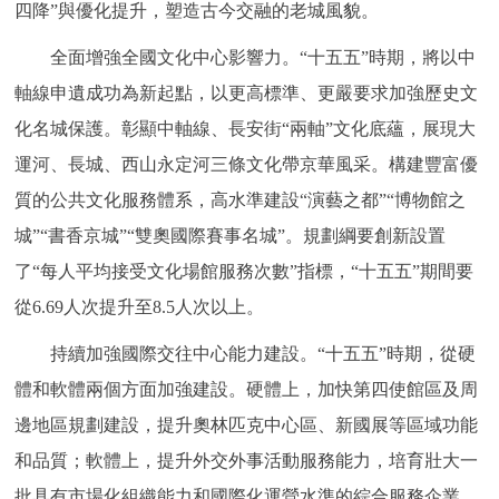
四降”與優化提升，塑造古今交融的老城風貌。
回到頂部
全面增強全國文化中心影響力。“十五五”時期，將以中
軸線申遺成功為新起點，以更高標準、更嚴要求加強歷史文
化名城保護。彰顯中軸線、長安街“兩軸”文化底蘊，展現大
運河、長城、西山永定河三條文化帶京華風采。構建豐富優
質的公共文化服務體系，高水準建設“演藝之都”“博物館之
城”“書香京城”“雙奧國際賽事名城”。規劃綱要創新設置
了“每人平均接受文化場館服務次數”指標，“十五五”期間要
從6.69人次提升至8.5人次以上。
持續加強國際交往中心能力建設。“十五五”時期，從硬
體和軟體兩個方面加強建設。硬體上，加快第四使館區及周
邊地區規劃建設，提升奧林匹克中心區、新國展等區域功能
和品質；軟體上，提升外交外事活動服務能力，培育壯大一
批具有市場化組織能力和國際化運營水準的綜合服務企業。