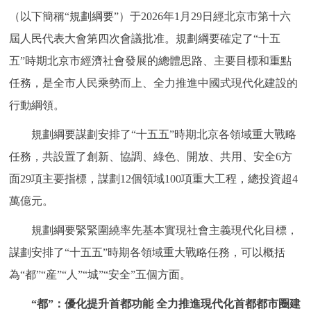
（以下簡稱“規劃綱要”）于2026年1月29日經北京市第十六
決策公開
專題公開
屆人民代表大會第四次會議批准。規劃綱要確定了“十五
政務服務
五”時期北京市經濟社會發展的總體思路、主要目標和重點
任務，是全市人民乘勢而上、全力推進中國式現代化建設的
個人服務
法人服務
部門服務
行動綱領。
便民服務
利企服務
投資項目
規劃綱要謀劃安排了“十五五”時期北京各領域重大戰略
任務，共設置了創新、協調、綠色、開放、共用、安全6方
仲介服務
陽光政務
面29項主要指標，謀劃12個領域100項重大工程，總投資超4
萬億元。
政民互動
規劃綱要緊緊圍繞率先基本實現社會主義現代化目標，
12345網上接訴即辦
我要諮詢
我要建議
謀劃安排了“十五五”時期各領域重大戰略任務，可以概括
為“都”“産”“人”“城”“安全”五個方面。
參與調查
線上訪談
圖説互動
“都”：優化提升首都功能 全力推進現代化首都都市圈建