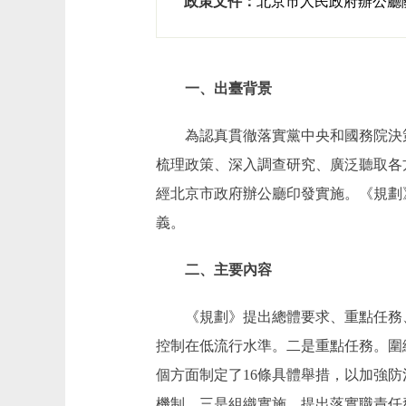
政策文件：
​北京市人民政府辦公廳
一、出臺背景
為認真貫徹落實黨中央和國務院決策
梳理政策、深入調查研究、廣泛聽取各方
經北京市政府辦公廳印發實施。《規劃
義。
二、主要內容
《規劃》提出總體要求、重點任務、
控制在低流行水準。二是重點任務。圍
個方面制定了16條具體舉措，以加強
機制。三是組織實施。提出落實職責任