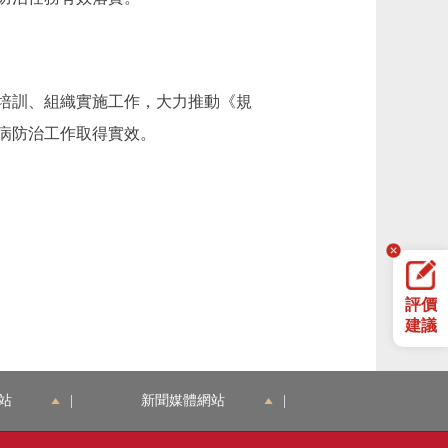
培訓、組織實施工作，大力推動《規
病防治工作取得實效。
評價
建議
站
|
新聞媒體網站
|