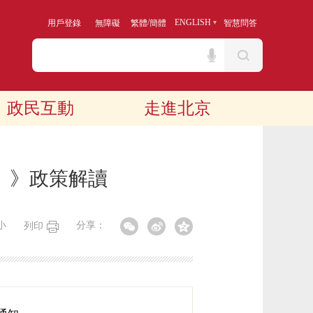
/
ENGLISH
用戶登錄
無障礙
繁體
簡體
智慧問答
政民互動
走進北京
年）》政策解讀
小
分享：
列印