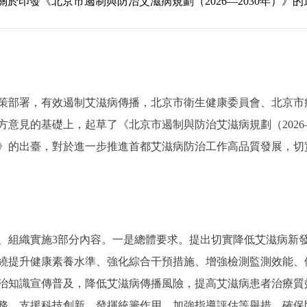
關於印發《北京市遏制與防治艾滋病規劃（2026—2030年）》的
部署，有效遏制艾滋病傳播，北京市衛生健康委員會、北京市
意見的基礎上，起草了《北京市遏制與防治艾滋病規劃（2026—
》的出臺，對於進一步推進首都艾滋病防治工作高品質發展，切
組織實施3部分內容。一是總體要求。提出切實降低艾滋病新發
繞提升健康素養水準、強化綜合干預措施、增強檢測監測效能、
防治知識宣傳普及，降低艾滋病傳播風險，提高艾滋病患者治療
務、支援科技創新、發揮統籌作用、加強指導評估等舉措，確保