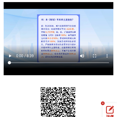
決策公開
專題公開
政務服務
個人服務
法人服務
部門服務
便民服務
利企服務
投資項目
仲介服務
陽光政務
政民互動
12345網上接訴即辦
我要諮詢
我要建議
參與調查
線上訪談
圖説互動
評價