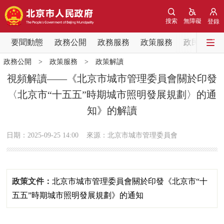
網站地圖
搜索
無障礙
登錄
要聞動態
要聞動態
政務公開
政務服務
政策服務
政民互動
政務公開
>
政策服務
>
政策解讀
黨中央精神
國務院資訊
中央部委動態
視頻解讀——《北京市城市管理委員會關於印發
〈北京市“十五五”時期城市照明發展規劃〉的通
北京要聞
會議資訊
部門動態
知》的解讀
各區熱點
日期：2025-09-25 14:00
來源：北京市城市管理委員會
政務公開
市領導
機構職能
政策服務
政策文件：
北京市城市管理委員會關於印發《北京市“十
五五”時期城市照明發展規劃》的通知
政策兌現
政策解讀
回應關切