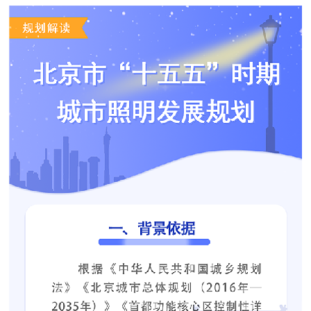
決策公開
專題公開
政務服務
個人服務
法人服務
部門服務
便民服務
利企服務
投資項目
仲介服務
陽光政務
政民互動
12345網上接訴即辦
我要諮詢
我要建議
參與調查
線上訪談
圖説互動