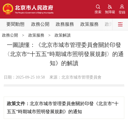
網站地圖
搜索
無障礙
登錄
要聞動態
要聞動態
政務公開
政務服務
政策服務
政民互動
政務公開
>
政策服務
>
政策解讀
黨中央精神
國務院資訊
中央部委動態
一圖讀懂：《北京市城市管理委員會關於印發
〈北京市“十五五”時期城市照明發展規劃〉的通
北京要聞
會議資訊
部門動態
知》的解讀
各區熱點
日期：2025-09-25 10:58
來源：北京市城市管理委員會
政務公開
市領導
機構職能
政策服務
政策文件：
北京市城市管理委員會關於印發《北京市“十
五五”時期城市照明發展規劃》的通知
政策兌現
政策解讀
回應關切