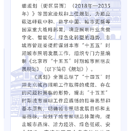
走進北京
北京概況
十六區概覽
人文北京
綠色北京
圖説北京
視頻北京
多語種
ENGLISH
한국어
日本語
DEUTSCH
FRANÇAIS
РУССКИЙ ЯЗЫК
ESPAÑOL
PORTUGUÊS
العربية
ITALIANO