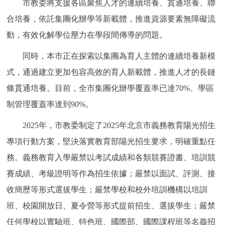
市教委將支援各區聚焦人才的連續培養、貫通培養、聯
合培養，依託集團化辦學等新載體，推進資源要素無障礙流
動，有效化解學位壓力在學段間傳導的問題。
同時，本市正在探索以集團為育人主體的連續培養新模
式，通過建立更加包容高效的育人新載體，推進人才的長鏈
條貫通培養。目前，全市集團化辦學覆蓋率已達70%、學區
制管理覆蓋率達到90%。
2025年，市教委制定了2025年北京市義務教育陽光招生
專項行動方案，堅決落實教育部陽光招生要求，明確重點任
務。義務教育入學嚴禁以考試成績和各類競賽證書、培訓競
賽成績、考級證明等作為招生依據；嚴禁以面試、評測、接
收簡歷等形式選拔學生；嚴禁學校和校外培訓機構以培訓
班、校園開放日、夏令營等形式提前招生、選拔學生；嚴禁
任何學校以實驗班、特色班、國際部、國際課程班等名義招