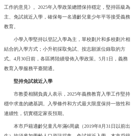
工作的意見》。2025年入學政策總體保持穩定，堅持區級為
決策公開
專題公開
主、免試就近入學，確保每一名適齡兒童少年平等接受義務
政務服務
教育。
個人服務
法人服務
部門服務
小學入學堅持以登記入學為主，單校劃片和多校劃片相
結合的入學方式；小升初採取免試、按志願派位錄取的方
便民服務
利企服務
投資項目
式。4月30日前，各區將陸續發佈入學政策。5月1日，義務
教育入學服務平臺開通。
仲介服務
陽光政務
堅持免試就近入學
政民互動
市教委相關負責人表示，2025年義務教育入學工作堅持
穩中求進的總基調。入學條件和方式最大限度保持一致性和
12345網上接訴即辦
我要諮詢
我要建議
連續性，切實穩定家長預期。
參與調查
線上訪談
圖説互動
本市戶籍適齡兒童凡年滿6周歲（2019年8月31日以前出
生）均須參加學齡人口資訊採集，免試就近入學。本市戶籍