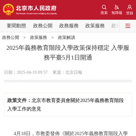
網站地圖
搜索
無障礙
登錄
要聞動態
要聞動態
政務公開
政務服務
政策服務
政民互動
政務公開
>
政策服務
>
政策解讀
黨中央精神
國務院資訊
中央部委動態
2025年義務教育階段入學政策保持穩定 入學服
務平臺5月1日開通
北京要聞
會議資訊
部門動態
日期：2025-04-19 09:57
來源：北京日報
各區熱點
政務公開
政策文件：
北京市教育委員會關於2025年義務教育階段
市領導
機構職能
政策服務
入學工作的意見
政策兌現
政策解讀
回應關切
4月18日，市教委發佈《關於2025年義務教育階段入學