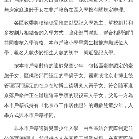
走進北京
無房家庭適齡子女在非戶籍所在區入學按有關規定辦理。
北京概況
十六區概覽
人文北京
各區教委將積極穩妥推進以登記入學為主，單校劃片和
多校劃片相結合的入學方式，強化部門聯動，聯合相關部門
綠色北京
圖説北京
視頻北京
共同審核入學資格。本市戶籍小學畢業生根據志願派位入
學，報名人數少於招生人數的初中，就近登記入學。
多語種
按本市戶籍對待的適齡兒童少年，包括區臺辦認定的臺
ENGLISH
한국어
日本語
胞子女、區僑務部門認定的華僑子女、國家或北京市博士後
管理部門認定的在京在站博士後研究人員子女、符合隨軍進
DEUTSCH
FRANÇAIS
РУССКИЙ ЯЗЫК
京落戶條件正在辦理隨軍手續的現役軍人子女，父母一方為
ESPAÑOL
PORTUGUÊS
本市戶籍或持有《北京市工作居住證》的適齡兒童少年，入
العربية
學方式與本市戶籍相同。
ITALIANO
非本市戶籍適齡兒童少年入學，由各區結合實際制定並
公佈實施細則。父母持本人在京務工就業材料、在京實際住