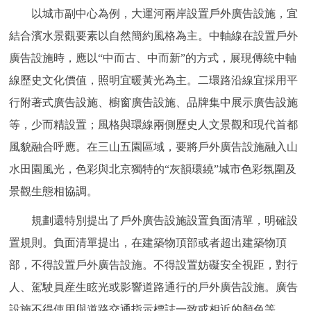
以城市副中心為例，大運河兩岸設置戶外廣告設施，宜
回到頂部
結合濱水景觀要素以自然簡約風格為主。中軸線在設置戶外
廣告設施時，應以“中而古、中而新”的方式，展現傳統中軸
線歷史文化價值，照明宜暖黃光為主。二環路沿線宜採用平
行附著式廣告設施、櫥窗廣告設施、品牌集中展示廣告設施
等，少而精設置；風格與環線兩側歷史人文景觀和現代首都
風貌融合呼應。在三山五園區域，要將戶外廣告設施融入山
水田園風光，色彩與北京獨特的“灰韻環繞”城市色彩氛圍及
景觀生態相協調。
規劃還特別提出了戶外廣告設施設置負面清單，明確設
置規則。負面清單提出，在建築物頂部或者超出建築物頂
部，不得設置戶外廣告設施。不得設置妨礙安全視距，對行
人、駕駛員産生眩光或影響道路通行的戶外廣告設施。廣告
設施不得使用與道路交通指示標誌一致或相近的顏色等。