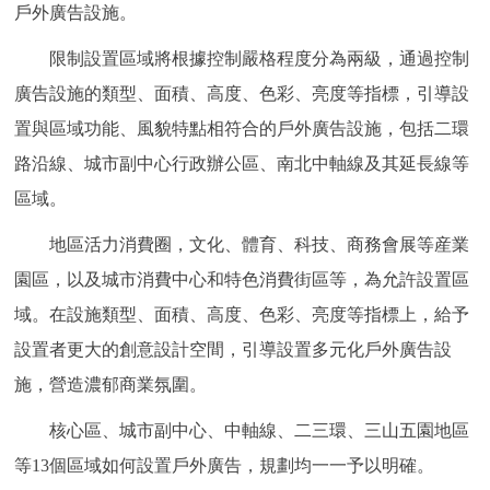
走進北京
戶外廣告設施。
限制設置區域將根據控制嚴格程度分為兩級，通過控制
北京概況
十六區概覽
人文北京
廣告設施的類型、面積、高度、色彩、亮度等指標，引導設
置與區域功能、風貌特點相符合的戶外廣告設施，包括二環
綠色北京
圖説北京
視頻北京
路沿線、城市副中心行政辦公區、南北中軸線及其延長線等
多語種
區域。
ENGLISH
한국어
日本語
地區活力消費圈，文化、體育、科技、商務會展等産業
園區，以及城市消費中心和特色消費街區等，為允許設置區
DEUTSCH
FRANÇAIS
РУССКИЙ ЯЗЫК
域。在設施類型、面積、高度、色彩、亮度等指標上，給予
設置者更大的創意設計空間，引導設置多元化戶外廣告設
ESPAÑOL
PORTUGUÊS
العربية
施，營造濃郁商業氛圍。
核心區、城市副中心、中軸線、二三環、三山五園地區
ITALIANO
等13個區域如何設置戶外廣告，規劃均一一予以明確。