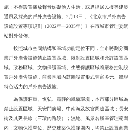
施；不得設置播放聲音妨礙他人生活，或遮擋居民樓等建築
決策公開
專題公開
通風及採光的戶外廣告設施。2月13日，《北京市戶外廣告
政務服務
設施設置專項規劃（2022年—2035年）》在市城市管理委網
站對外發佈。
個人服務
法人服務
部門服務
按照城市空間結構和區域功能定位不同，全市將劃分商
便民服務
利企服務
投資項目
業戶外廣告設施禁止設置區域、限制設置區域和允許設置區
域。政務區域、文物保護區域、生態保護區域將嚴格控制設
仲介服務
陽光政務
置戶外廣告設施，商業區域內鼓勵設置形式豐富多元、體現
特色活力的戶外廣告設施。
政民互動
為保護莊重、恢弘、肅靜的風貌環境，本市部分區域為
12345網上接訴即辦
我要諮詢
我要建議
禁止設置區域。天安門廣場、中南海及故宮周邊區域；長安
街及其延長線（三環內路段）；濕地、風景名勝區管理範圍
參與調查
線上訪談
圖説互動
內；文物保護單位、歷史建築保護範圍內，均禁止設置商業