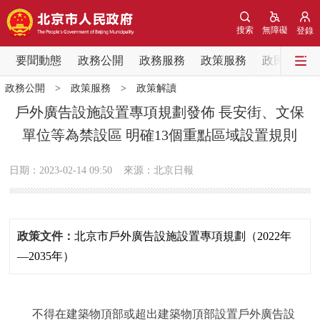
網站地圖
搜索
無障礙
登錄
要聞動態
要聞動態
政務公開
政務服務
政策服務
政民互動
政務公開
>
政策服務
>
政策解讀
黨中央精神
國務院資訊
中央部委動態
戶外廣告設施設置專項規劃發佈 長安街、文保
單位等為禁設區 明確13個重點區域設置規則
北京要聞
會議資訊
部門動態
日期：2023-02-14 09:50
來源：北京日報
各區熱點
政務公開
政策文件：
北京市戶外廣告設施設置專項規劃（2022年
市領導
機構職能
政策服務
—2035年）
政策兌現
政策解讀
回應關切
不得在建築物頂部或超出建築物頂部設置戶外廣告設