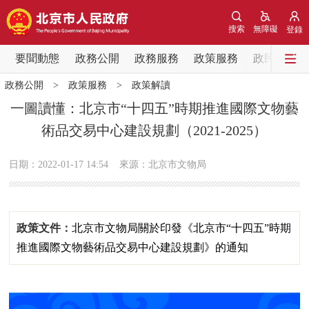
網站地圖
搜索
無障礙
登錄
要聞動態
要聞動態
政務公開
政務服務
政策服務
政民互動
政務公開
>
政策服務
>
政策解讀
黨中央精神
國務院資訊
中央部委動態
一圖讀懂：北京市“十四五”時期推進國際文物藝
術品交易中心建設規劃（2021-2025）
北京要聞
會議資訊
部門動態
日期：2022-01-17 14:54
來源：北京市文物局
各區熱點
政務公開
政策文件：
北京市文物局關於印發《北京市“十四五”時期
市領導
機構職能
政策服務
推進國際文物藝術品交易中心建設規劃》的通知
政策兌現
政策解讀
回應關切