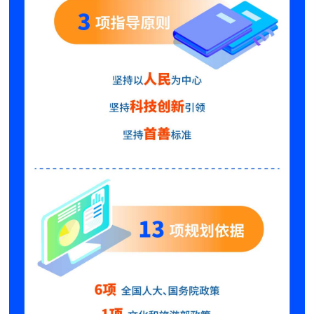
走進北京
北京概況
十六區概覽
人文北京
綠色北京
圖説北京
視頻北京
多語種
ENGLISH
한국어
日本語
DEUTSCH
FRANÇAIS
РУССКИЙ ЯЗЫК
ESPAÑOL
PORTUGUÊS
العربية
ITALIANO