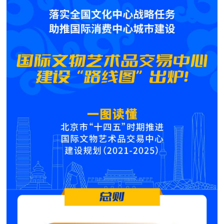
決策公開
專題公開
政務服務
個人服務
法人服務
部門服務
便民服務
利企服務
投資項目
仲介服務
陽光政務
政民互動
12345網上接訴即辦
我要諮詢
我要建議
參與調查
線上訪談
圖説互動