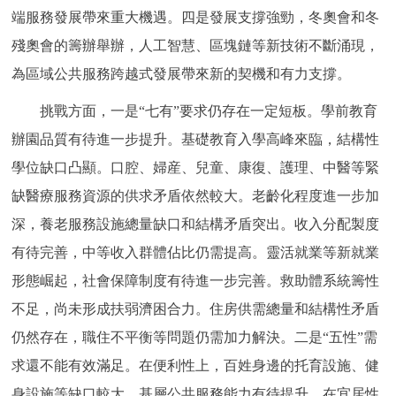
端服務發展帶來重大機遇。四是發展支撐強勁，冬奧會和冬
回到頂部
殘奧會的籌辦舉辦，人工智慧、區塊鏈等新技術不斷涌現，
為區域公共服務跨越式發展帶來新的契機和有力支撐。
挑戰方面，一是“七有”要求仍存在一定短板。學前教育
辦園品質有待進一步提升。基礎教育入學高峰來臨，結構性
學位缺口凸顯。口腔、婦産、兒童、康復、護理、中醫等緊
缺醫療服務資源的供求矛盾依然較大。老齡化程度進一步加
深，養老服務設施總量缺口和結構矛盾突出。收入分配製度
有待完善，中等收入群體佔比仍需提高。靈活就業等新就業
形態崛起，社會保障制度有待進一步完善。救助體系統籌性
不足，尚未形成扶弱濟困合力。住房供需總量和結構性矛盾
仍然存在，職住不平衡等問題仍需加力解決。二是“五性”需
求還不能有效滿足。在便利性上，百姓身邊的托育設施、健
身設施等缺口較大，基層公共服務能力有待提升。在宜居性