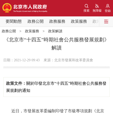
網站地圖
搜索
無障礙
登錄
要聞動態
要聞動態
政務公開
政務服務
政策服務
政民互動
政務公開
>
政策服務
>
政策解讀
黨中央精神
國務院資訊
中央部委動態
《北京市“十四五”時期社會公共服務發展規劃》
解讀
北京要聞
會議資訊
部門動態
日期：2021-12-29 09:43
來源：北京市發展和改革委員會
各區熱點
政務公開
政策文件：
關於印發北京市“十四五”時期社會公共服務發
市領導
機構職能
政策服務
展規劃的通知
政策兌現
政策解讀
回應關切
近日，市發展改革委編制印發了市級專項規劃《北京