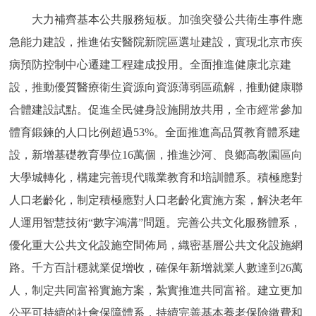
大力補齊基本公共服務短板。加強突發公共衛生事件應
急能力建設，推進佑安醫院新院區選址建設，實現北京市疾
病預防控制中心遷建工程建成投用。全面推進健康北京建
設，推動優質醫療衛生資源向資源薄弱區疏解，推動健康聯
合體建設試點。促進全民健身設施開放共用，全市經常參加
體育鍛鍊的人口比例超過53%。全面推進高品質教育體系建
設，新增基礎教育學位16萬個，推進沙河、良鄉高教園區向
大學城轉化，構建完善現代職業教育和培訓體系。積極應對
人口老齡化，制定積極應對人口老齡化實施方案，解決老年
人運用智慧技術“數字鴻溝”問題。完善公共文化服務體系，
優化重大公共文化設施空間佈局，織密基層公共文化設施網
路。千方百計穩就業促增收，確保年新增就業人數達到26萬
人，制定共同富裕實施方案，紮實推進共同富裕。建立更加
公平可持續的社會保障體系，持續完善基本養老保險繳費和