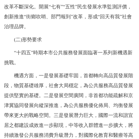
走進北京
改革不斷深化。開展“七有”“五性”民生發展水準監測評價，
創新推進“街鄉吹哨、部門報到”改革，形成“回天有我”社會
北京概況
十六區概覽
人文北京
治理品牌。
綠色北京
圖説北京
視頻北京
(二)形勢要求
“十四五”時期本市公共服務發展面臨著一系列新機遇新
多語種
挑戰。
ENGLISH
한국어
日本語
機遇方面，一是發展基礎牢固，首都轉向高品質發展階
段，物質基礎雄厚，社會大局穩定，為公共服務高品質發展
DEUTSCH
FRANÇAIS
РУССКИЙ ЯЗЫК
提供堅實的基礎。二是發展空間廣闊，非首都功能疏解和京
ESPAÑOL
PORTUGUÊS
津冀協同發展向縱深推進，為公共服務優化佈局、均衡發展
العربية
帶來更大的戰略空間。三是發展潛力巨大，國際一流和諧宜
ITALIANO
居之都建設成效進一步顯現，中等收入群體進一步擴大，將
持續激發公共服務消費升級潛力，對國際化教育和醫療等高