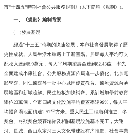
市“十四五”時期社會公共服務規劃》(以下簡稱《規劃》)。
決策公開
專題公開
一、《規劃》編制背景
政務服務
(一)發展基礎
個人服務
法人服務
部門服務
經過“十三五”時期的快速發展，本市社會發展取得了歷
史性成就。人民生活水準邁上了新臺階。居民每人平均可支
便民服務
利企服務
投資項目
配收入達到6.9萬元，每人平均期望壽命達到82.43歲，率先
全面建成小康社會。公共服務資源佈局進一步優化。北京電
仲介服務
陽光政務
影學院、同仁醫院等一批中心城區優質教育、醫療資源向薄
政民互動
弱地區和新城疏解。民生短板加快補齊。累計增加學前教育
學位23萬個，全市四級文化設施平均覆蓋率達99%，每人平
12345網上接訴即辦
我要諮詢
我要建議
均體育場地面積達2.57平方米。重大民生工程順利推進。冬
奧會、冬殘奧會競賽場館及相關基礎設施基本完工，大運
參與調查
線上訪談
圖説互動
河、長城、西山永定河三大文化帶建設有序推進。社會事業