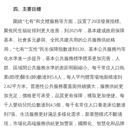
四、主要目標
圍繞“七有”和文體服務等方面，設置了20項發展指標。
聚焦民生福祉得到更大改善，到2025年，基本建成政府保障
基本、社會多元參與、全民共建共用的公共服務供給格
局，“七有”“五性”民生保障指數達到120。基本公共服務均等
化水準進一步提升，基本公共服務標準體系更加完善，人
群、區域間公共服務水準的差距明顯縮小。每千常住人口執
業(助理)醫生(師)數達到5.6人，每人平均體育場地面積達到
2.82平方米。普惠性公共服務覆蓋面持續擴大，服務供給更
加充足，價格更可承受，品質更有保障，獲取更加便捷。每
千人嬰幼兒托位數達到4.5個，每千名常住人口養老床位數達
到7張。生活服務更好滿足多樣化需求，新業態模式不斷涌
現，市場化高端服務供給更加豐富，國際化、智慧化和品牌