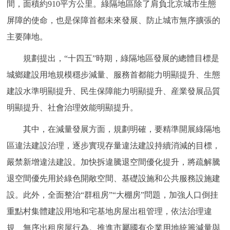
間，面積約910平方公里。綠隔地區除了肩負北京城市生態
走進北京
屏障的使命，也是保障首都未來發展、防止城市無序擴張的
北京概況
十六區概覽
人文北京
主要陣地。
規劃提出，“十四五”時期，綠隔地區發展的總體目標是
綠色北京
圖説北京
視頻北京
城鄉建設用地規模穩步減量、服務首都能力明顯提升、生態
多語種
建設水準明顯提升、民生保障能力明顯提升、産業發展品質
明顯提升、社會治理效能明顯提升。
ENGLISH
한국어
日本語
其中，在減量發展方面，規劃明確，要精準開展綠隔地
DEUTSCH
FRANÇAIS
РУССКИЙ ЯЗЫК
區違法建設治理，逐步實現存量違法建設持續消減的目標，
嚴禁新增違法建設。加快拆違騰退空間優化提升，將疏解騰
ESPAÑOL
PORTUGUÊS
العربية
退空間優先用於綠色開敞空間、基礎設施和公共服務設施建
設。此外，全面整治“群租房”“大棚房”問題，加強人口倒挂
ITALIANO
重點村集體建設用地和宅基地房屋出租管理，依法治理違
規、無序出租房屋行為。推進市屬國有企業用地統籌減量與