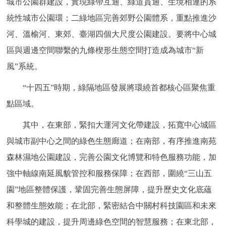
城市公園群建設，實現綠帶互通、綠道貫通、生境相連的系
統性城市公園環；二綠地區完善郊野公園體系，重點推進沙
河、溫榆河、東郊、臺湖四個大尺度公園建設。要將中心城
區與週邊空間聯繫的九條楔形生態空間打造成為城市“新
風”系統。
“十四五”時期，綠隔地區發展將環繞首都核心區聚焦重
點區域。
其中，在東部，緊扣大運河文化帶建設，拓寬中心城區
與城市副中心之間的綠色生態廊道；在南部，有序推進南苑
森林濕地公園建設，完善公園文化博覽和特色服務功能，加
強中軸線南延風貌管控和服務保障；在西部，圍繞“三山五
園”地區整體保護，鞏固完善生態屏障，提升歷史文化底蘊
和整體生態效能；在北部，緊密結合中關村科技園區和未來
科學城的建設，提升周邊綠色空間的智慧服務；在東北部，