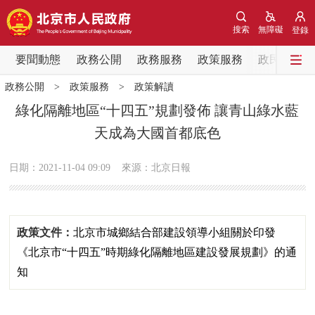
網站地圖
搜索
無障礙
登錄
要聞動態
要聞動態
政務公開
政務服務
政策服務
政民互動
政務公開
>
政策服務
>
政策解讀
黨中央精神
國務院資訊
中央部委動態
綠化隔離地區“十四五”規劃發佈 讓青山綠水藍
天成為大國首都底色
北京要聞
會議資訊
部門動態
日期：2021-11-04 09:09
來源：北京日報
各區熱點
政務公開
政策文件：
北京市城鄉結合部建設領導小組關於印發
市領導
機構職能
政策服務
《北京市“十四五”時期綠化隔離地區建設發展規劃》的通
知
政策兌現
政策解讀
回應關切