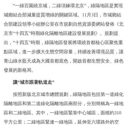
“一綠百園繞京城，二綠項鍊環北京”，綠隔地區是實現
決策公開
專題公開
城鄉結合部減量提質增綠的關鍵區域。11月3日，市城鄉結
政務服務
合部建設領導小組辦公室在市規劃自然資源委網站發佈《北
京市“十四五”時期綠化隔離地區建設發展規劃》。規劃提
個人服務
法人服務
部門服務
出，“十四五”時期，綠隔地區發展將環繞首都核心區聚焦重
點區域，進一步擴大生態空間容量，持續改善環境品質，讓
便民服務
利企服務
投資項目
青山綠水藍天成為大國首都底色，開啟首都生態安全、綠色
發展的新格局。
仲介服務
陽光政務
讓“城市跟著軌道走”
政民互動
按照新版北京城市總體規劃，綠隔地區包括第一道綠化
12345網上接訴即辦
我要諮詢
我要建議
隔離地區和第二道綠化隔離地區兩部分，分別簡稱為一綠地
區和二綠地區。其中，一綠地區緊靠中心城區，面積約310
參與調查
線上訪談
圖説互動
平方公里；二綠地區緊連一綠地區，延伸至六環路外的空