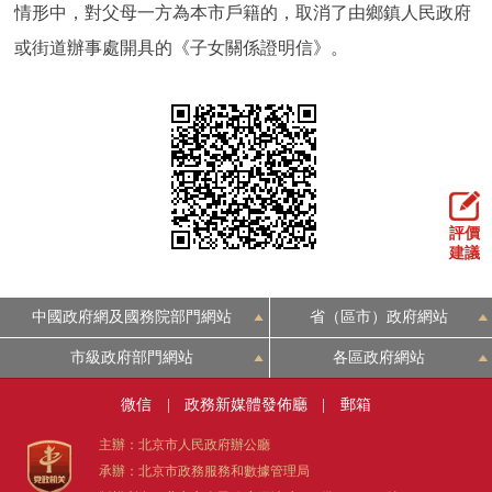
走進北京
情形中，對父母一方為本市戶籍的，取消了由鄉鎮人民政府
或街道辦事處開具的《子女關係證明信》。
北京概況
十六區概覽
人文北京
綠色北京
圖説北京
視頻北京
多語種
評價
ENGLISH
한국어
日本語
建議
DEUTSCH
FRANÇAIS
РУССКИЙ ЯЗЫК
中國政府網及國務院部門網站
省（區市）政府網站
市級政府部門網站
各區政府網站
ESPAÑOL
PORTUGUÊS
العربية
微信
|
政務新媒體發佈廳
|
郵箱
ITALIANO
主辦：北京市人民政府辦公廳
承辦：北京市政務服務和數據管理局