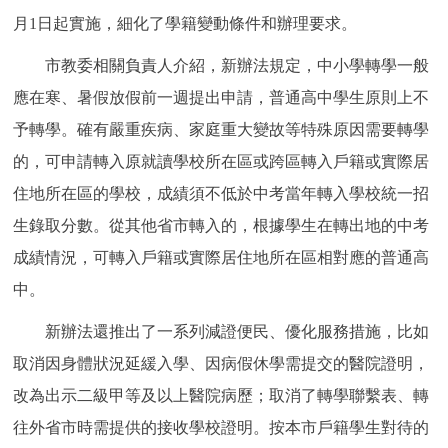
月1日起實施，細化了學籍變動條件和辦理要求。
決策公開
專題公開
市教委相關負責人介紹，新辦法規定，中小學轉學一般
政務服務
應在寒、暑假放假前一週提出申請，普通高中學生原則上不
個人服務
法人服務
部門服務
予轉學。確有嚴重疾病、家庭重大變故等特殊原因需要轉學
的，可申請轉入原就讀學校所在區或跨區轉入戶籍或實際居
便民服務
利企服務
投資項目
住地所在區的學校，成績須不低於中考當年轉入學校統一招
生錄取分數。從其他省市轉入的，根據學生在轉出地的中考
仲介服務
陽光政務
成績情況，可轉入戶籍或實際居住地所在區相對應的普通高
中。
政民互動
新辦法還推出了一系列減證便民、優化服務措施，比如
12345網上接訴即辦
我要諮詢
我要建議
取消因身體狀況延緩入學、因病假休學需提交的醫院證明，
改為出示二級甲等及以上醫院病歷；取消了轉學聯繫表、轉
參與調查
線上訪談
圖説互動
往外省市時需提供的接收學校證明。按本市戶籍學生對待的