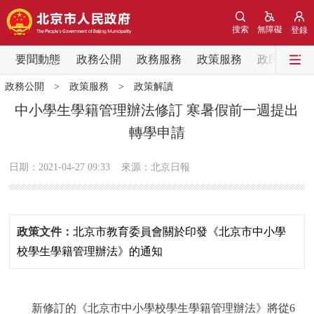
網站地圖
搜索
無障礙
登錄
要聞動態
要聞動態
政務公開
政務服務
政策服務
政民互動
政務公開
>
政策服務
>
政策解讀
黨中央精神
國務院資訊
中央部委動態
中小學生學籍管理辦法修訂 寒暑假前一週提出
轉學申請
北京要聞
會議資訊
部門動態
日期：2021-04-27 09:33
來源：北京日報
各區熱點
政務公開
政策文件：
北京市教育委員會關於印發《北京市中小學
市領導
機構職能
政策服務
校學生學籍管理辦法》的通知
政策兌現
政策解讀
回應關切
新修訂的《北京市中小學校學生學籍管理辦法》將從6