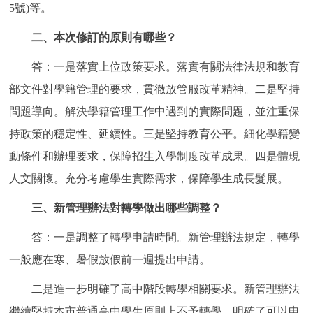
走進北京
5號)等。
二、本次修訂的原則有哪些？
北京概況
十六區概覽
人文北京
答：一是落實上位政策要求。落實有關法律法規和教育
綠色北京
圖説北京
視頻北京
部文件對學籍管理的要求，貫徹放管服改革精神。二是堅持
問題導向。解決學籍管理工作中遇到的實際問題，並注重保
多語種
持政策的穩定性、延續性。三是堅持教育公平。細化學籍變
ENGLISH
한국어
日本語
動條件和辦理要求，保障招生入學制度改革成果。四是體現
人文關懷。充分考慮學生實際需求，保障學生成長髮展。
DEUTSCH
FRANÇAIS
РУССКИЙ ЯЗЫК
三、新管理辦法對轉學做出哪些調整？
ESPAÑOL
PORTUGUÊS
答：一是調整了轉學申請時間。新管理辦法規定，轉學
العربية
一般應在寒、暑假放假前一週提出申請。
ITALIANO
二是進一步明確了高中階段轉學相關要求。新管理辦法
繼續堅持本市普通高中學生原則上不予轉學，明確了可以申