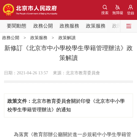
網站地圖
搜索
無障礙
登錄
要聞動態
要聞動態
政務公開
政務服務
政策服務
政民互動
政務公開
>
政策服務
>
政策解讀
黨中央精神
國務院資訊
中央部委動態
新修訂《北京市中小學校學生學籍管理辦法》政
策解讀
北京要聞
會議資訊
部門動態
日期：2021-04-26 13:57
來源：北京市教育委員會
各區熱點
政務公開
政策文件：
北京市教育委員會關於印發《北京市中小學
市領導
機構職能
政策服務
校學生學籍管理辦法》的通知
政策兌現
政策解讀
回應關切
為落實《教育部辦公廳關於進一步規範中小學生學籍管