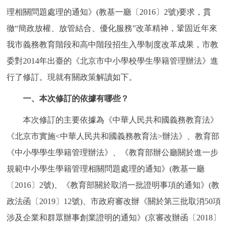
理相關問題處理的通知》(教基一廳〔2016〕2號)要求，貫
決策公開
專題公開
徹“簡政放權、放管結合、優化服務”改革精神，鞏固近年來
政務服務
我市義務教育階段和高中階段招生入學制度改革成果，市教
委對2014年出臺的《北京市中小學校學生學籍管理辦法》進
個人服務
法人服務
部門服務
行了修訂。現就有關政策解讀如下。
便民服務
利企服務
投資項目
一、本次修訂的依據有哪些？
本次修訂的主要依據為《中華人民共和國義務教育法》
仲介服務
陽光政務
《北京市實施<中華人民共和國義務教育法>辦法》、教育部
政民互動
《中小學學生學籍管理辦法》、《教育部辦公廳關於進一步
規範中小學生學籍管理相關問題處理的通知》(教基一廳
12345網上接訴即辦
我要諮詢
我要建議
〔2016〕2號)、《教育部關於取消一批證明事項的通知》(教
政法函〔2019〕12號)、市政府審改辦《關於第三批取消50項
參與調查
線上訪談
圖説互動
涉及企業和群眾辦事創業證明的通知》(京審改辦函〔2018〕