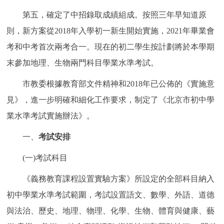
走進北京
第五，確定了中招錄取成績組成。按照三年早知道原
北京概況
十六區概覽
人文北京
則，新方案從2018年入學初一新生開始實施，2021年畢業會
考和中考首次兩考合一。現在的初二學生按計劃將於本學期
綠色北京
圖説北京
視頻北京
末參加地理、生物兩門科目學業水準考試。
市教委根據教育部文件精神和2018年已公佈的《實施意
多語種
見》，進一步明確和細化工作要求，制定了《北京市初中學
ENGLISH
한국어
日本語
業水準考試實施辦法》。
一、
考試安排
DEUTSCH
FRANÇAIS
РУССКИЙ ЯЗЫК
(一)考試科目
ESPAÑOL
PORTUGUÊS
العربية
《義務教育課程設置實驗方案》所設定的全部科目納入
初中學業水準考試範圍，考試設置語文、數學、外語、道德
ITALIANO
與法治、歷史、地理、物理、化學、生物、體育與健康、藝