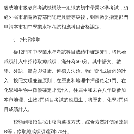
級或地市級教育考試機構統一組織的初中學業水準考試，須
經外省市相關教育部門認定具體等級後，到區教委指定部門
申請本市初中學業水準考試相應科目合格認定。
(二)中招錄取
從12門初中學業水準考試科目成績中確定8門，將原始
成績計入中招錄取總成績，滿分為660分。其中語文、數
學、外語、體育與健康、道德與法治、物理6門成績必須計
入；按照文理兼顧原則，在歷史和地理中擇優確定1門、在
化學和生物中擇優確定1門計入。往屆生和未在八年級參加
本市地理、生物2門科目考試的應屆生，將歷史、化學2門科
目成績計入。
校額到校招生採用校內選拔方式，綜合素質評價須達到
B等，錄取總成績須達到570分。