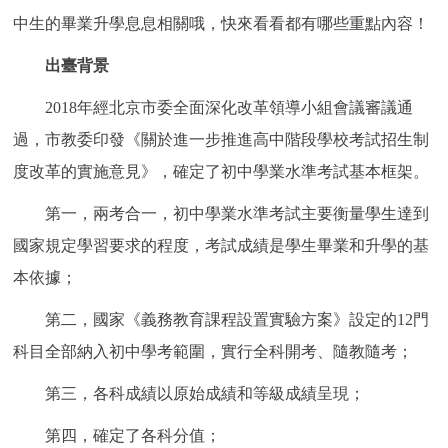
中生的畢業升學息息相關哦，快來看看都有哪些重點內容！
決策公開
專題公開
出臺背景
政務服務
2018年經北京市委全面深化改革領導小組會議審議通
個人服務
法人服務
部門服務
過，市教委印發《關於進一步推進高中階段學校考試招生制
度改革的實施意見》，確定了初中學業水準考試基本框架。
便民服務
利企服務
投資項目
第一，兩考合一，初中學業水準考試主要衡量學生達到
國家規定學習要求的程度，考試成績是學生畢業和升學的基
仲介服務
陽光政務
本依據；
政民互動
第二，國家《義務教育課程設置實驗方案》設定的12門
12345網上接訴即辦
我要諮詢
我要建議
科目全部納入初中學考範圍，實行全科開考、隨教隨考；
第三，各科成績以原始成績和等級成績呈現；
參與調查
線上訪談
圖説互動
第四，確定了各科分值；