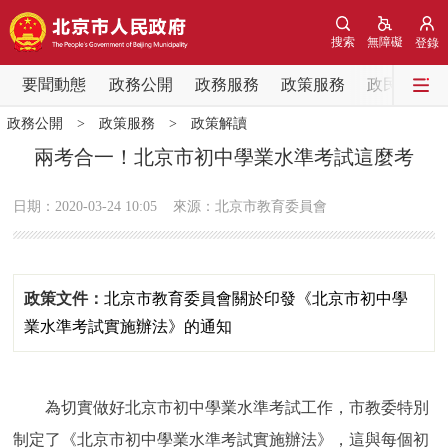
網站地圖
搜索
無障礙
登錄
要聞動態
要聞動態
政務公開
政務服務
政策服務
政民互動
政務公開
>
政策服務
>
政策解讀
黨中央精神
國務院資訊
中央部委動態
兩考合一！北京市初中學業水準考試這麼考
北京要聞
會議資訊
部門動態
日期：2020-03-24 10:05
來源：北京市教育委員會
各區熱點
政策文件：
北京市教育委員會關於印發《北京市初中學
政務公開
業水準考試實施辦法》的通知
市領導
機構職能
政策服務
為切實做好北京市初中學業水準考試工作，市教委特別
政策兌現
政策解讀
回應關切
制定了《北京市初中學業水準考試實施辦法》，這與每個初