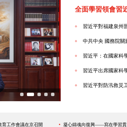
全面學習領會習
習近平對福建泉州
中共中央 國務院關
全國政協舉行新年茶話會 
教育工作會議在京召開