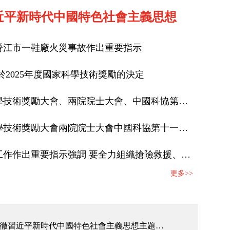
近平新時代中國特色社會主義思想
晉江市一鞋廠火災事故作出重要指示
於2025年度國家科學技術獎勵的決定
習近平：在國家科學技術獎勵大會、兩院院士大會、中國科協第十一次全國代表大會上的講話
習近平出席國家科學技術獎勵大會兩院院士大會中國科協第十一次全國代表大會併發表重要講話
習近平對防汛救災工作作出重要指示強調 要全力組織搶險救援、傷員救治、群眾安置 紮實做好防災救災各項工作 確保人民群眾生命財産安全
習近平發表重要講話
習近平出
更多>>
凝心鑄魂向復興——寫在學習貫徹習近平新時代中國特色社會主義思想主題教育啟動之際