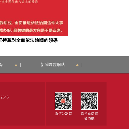
堅持黨對全面依法治國的領導
站
|
新聞媒體網站
|
345
微信公眾號
政務新媒體
發佈廳