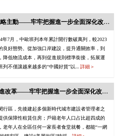
深化改革開放 贏得戰略主動——牢牢把握進一步全面深化改革的“六個必然要求”系列評論（五）
24年7月，中歐班列本年累計開行數破萬列，較2023
升的良好態勢。從加強口岸建設，提升通關效率，到
，降低物流成本，再到促進規則標準銜接，拓展運
列不僅讓越來越多的“中國好貨”以...
詳細＞
堅持以人民為中心推進改革——牢牢把握進一步全面深化改革的“六個必然要求”系列評論（三）
閔行區，先後建起多個新時代城市建設者管理者之
提供保障性租賃住房；戶籍老年人口占比超四成的
，老年人在全區任何一家長者食堂就餐，都能“一網