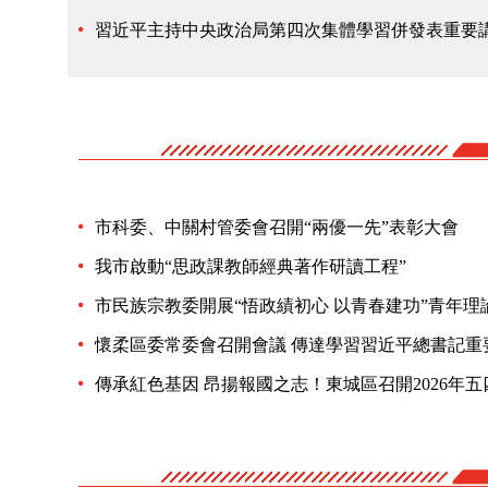
習近平主持中央政治局第四次集體學習併發表重要
市科委、中關村管委會召開“兩優一先”表彰大會
我市啟動“思政課教師經典著作研讀工程”
市民族宗教委開展“悟政績初心 以青春建功”青年理
傳承紅色基因 昂揚報國之志！東城區召開2026年