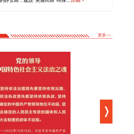
的靜安區，建設“美麗街區”時採...
詳細＞
更多>>