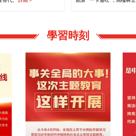
産替代。
詳細＞
結算”“一卡通吃”；高樓林立
學習時刻