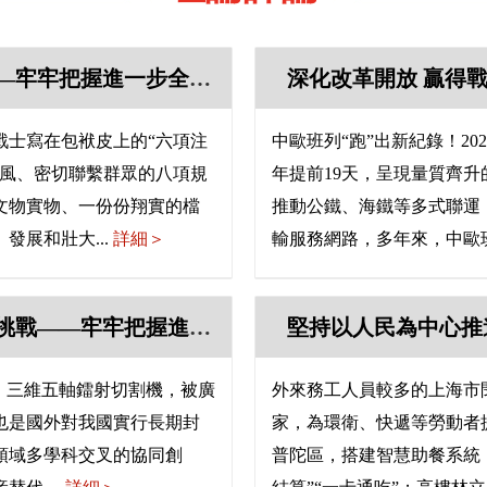
建設更加堅強有力的馬克思主義政黨——牢牢把握進一步全面深化改革的“六個必然要求”系列評論（六）
戰士寫在包袱皮上的“六項注
中歐班列“跑”出新紀錄！20
作風、密切聯繫群眾的八項規
年提前19天，呈現量質齊
文物實物、一份份翔實的檔
推動公鐵、海鐵等多式聯運
展和壯大...
詳細＞
輸服務網路，多年來，中歐班
用完善的制度防範化解風險、有效應對挑戰——牢牢把握進一步全面深化改革的“六個必然要求”系列評論（四）
。三維五軸鐳射切割機，被廣
外來務工人員較多的上海市
也是國外對我國實行長期封
家，為環衛、快遞等勞動者
多領域多學科交叉的協同創
普陀區，搭建智慧助餐系統