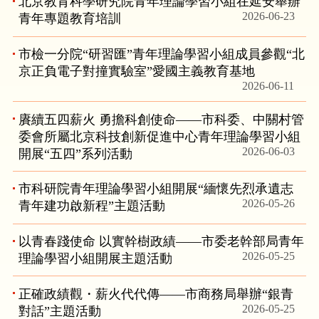
北京教育科學研究院青年理論學習小組在延安舉辦
2026-06-23
青年專題教育培訓
市檢一分院“研習匯”青年理論學習小組成員參觀“北
京正負電子對撞實驗室”愛國主義教育基地
2026-06-11
賡續五四薪火 勇擔科創使命——市科委、中關村管
委會所屬北京科技創新促進中心青年理論學習小組
2026-06-03
開展“五四”系列活動
市科研院青年理論學習小組開展“緬懷先烈承遺志
2026-05-26
青年建功啟新程”主題活動
以青春踐使命 以實幹樹政績——市委老幹部局青年
2026-05-25
理論學習小組開展主題活動
正確政績觀・薪火代代傳——市商務局舉辦“銀青
2026-05-25
對話”主題活動