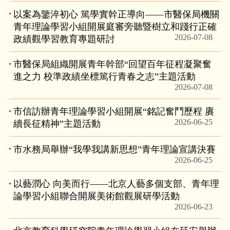
以案為鑒淬初心 篤學實幹正導向——市醫保局機關
青年理論學習小組開展庭審旁聽暨樹立和踐行正確
2026-07-08
政績觀學習教育專題研討
市醫保局組織開展青年幹部“回望百年征程凝聚奮
進之力 校準政績坐標篤行青春之志”主題活動
2026-07-08
市信訪辦青年理論學習小組開展“銘記奮鬥歷程 賡
2026-06-25
續長征精神”主題活動
市水務局舉辦“我學我講新思想”青年理論宣講決賽
2026-06-25
以藝潤心 向美而行——北京人藝多個支部、青年理
論學習小組聯合開展美術館觀展研學活動
2026-06-23