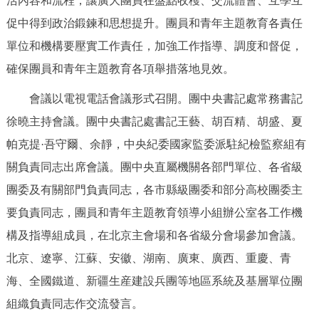
活內容和流程，讓廣大團員在盤點收穫、交流體會、互學互
促中得到政治鍛鍊和思想提升。團員和青年主題教育各責任
單位和機構要壓實工作責任，加強工作指導、調度和督促，
確保團員和青年主題教育各項舉措落地見效。
會議以電視電話會議形式召開。團中央書記處常務書記
徐曉主持會議。團中央書記處書記王藝、胡百精、胡盛、夏
帕克提·吾守爾、余靜，中央紀委國家監委派駐紀檢監察組有
關負責同志出席會議。團中央直屬機關各部門單位、各省級
團委及有關部門負責同志，各市縣級團委和部分高校團委主
要負責同志，團員和青年主題教育領導小組辦公室各工作機
構及指導組成員，在北京主會場和各省級分會場參加會議。
北京、遼寧、江蘇、安徽、湖南、廣東、廣西、重慶、青
海、全國鐵道、新疆生産建設兵團等地區系統及基層單位團
組織負責同志作交流發言。