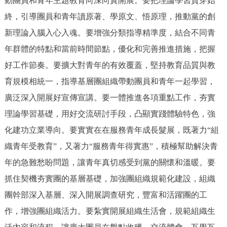
動團員和青年主題教育向深向實開展。要把理論學習貫穿始
回到頂部
終，引導團員和青年讀原著、學原文、悟原理，推動黨的創
新理論入腦入心入魂。要增強分類指導精準度，結合不同青
年群體的特點和當前時間節點，優化和完善推進措施，把握
好工作節奏。要擴大對青年的有效覆蓋，堅持教育品質與教
育規模相統一，指導基層團組織帶動團員和青年一起學習，
廣泛深入開展好宣傳宣講。要一體推進各項重點工作，夯實
理論學習基礎，用好交流研討手段，凸顯實踐體驗特色，強
化建功立業導向。要實實在在服務青年成長髮展，既著力“組
織青年受教育”，又著力“服務青年得實惠”，積極幫助解決青
年的急難愁盼問題，讓青年真切感受到黨的關懷和溫暖。要
抓住契機夯實團的基層基礎，加強團組織規範化建設，組織
團幹部深入基層、深入開展調查研究，豐富和活躍團的工
作，增強團組織活力。要紮實開展組織生活會，規範組織生