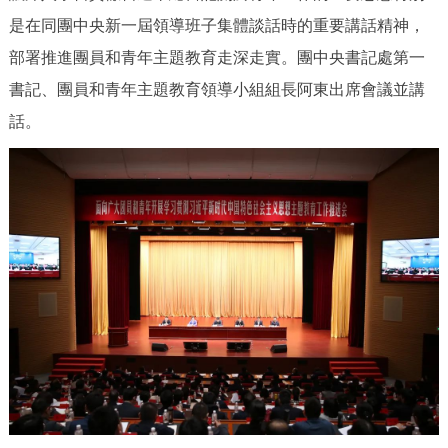
是在同團中央新一屆領導班子集體談話時的重要講話精神，
決策公開
專題公開
部署推進團員和青年主題教育走深走實。團中央書記處第一
政務服務
書記、團員和青年主題教育領導小組組長阿東出席會議並講
話。
個人服務
法人服務
部門服務
便民服務
利企服務
投資項目
仲介服務
陽光政務
政民互動
12345網上接訴即辦
我要諮詢
我要建議
參與調查
線上訪談
圖説互動