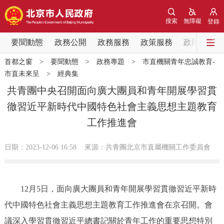
網站地圖
搜索
無障礙
登錄
要聞動態
要聞動態
政務公開
政務服務
政策服務
政民互動
首都之窗
>
要聞動態
>
政務專題
>
市直機關青年忠誠教育-
黨中央精神
國務院資訊
中央部委動態
市直未來呈
>
經典集
共青團中央召開面向廣大團員和青年開展學習貫
北京要聞
會議資訊
部門動態
徹習近平新時代中國特色社會主義思想主題教育
工作推進會
各區熱點
日期：2023-12-06 16:58
來源：共青團北京市直屬機關工作委員會
政務公開
市領導
機構職能
政策服務
12月5日，面向廣大團員和青年開展學習貫徹習近平新時
代中國特色社會主義思想主題教育工作推進會在京召開。會
政策兌現
政策解讀
回應關切
議深入學習貫徹習近平總書記關於青年工作的重要思想特別