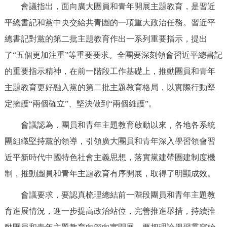
走進北京
會議指出，面向廣大團員和青年開展主題教育，是習近
平總書記和黨中央交給共青團的一項重大政治任務。習近平
北京概況
十六區概覽
人文北京
總書記對黨的第二批主題教育作出一系列重要指示，提出
了“五個更加注重”等重要要求。全團要深刻領會習近平總書記
綠色北京
圖説北京
視頻北京
的重要指示精神，在前一階段工作基礎上，推動團員和青年
多語種
主題教育更好融入黨的第二批主題教育格局，以實際行動堅
定擁護“兩個確立”、堅決做到“兩個維護”。
ENGLISH
한국어
日本語
會議認為，團員和青年主題教育啟動以來，各地各系統
團組織堅持黨的領導，引領廣大團員和青年深入學習領會習
DEUTSCH
FRANÇAIS
РУССКИЙ ЯЗЫК
近平新時代中國特色社會主義思想，落實黨建帶團建制度機
ESPAÑOL
PORTUGUÊS
العربية
制，推動團員和青年主題教育有序開展，取得了明顯成效。
會議要求，要認真梳理總結前一階段團員和青年主題教
ITALIANO
育進展情況，進一步提高政治站位，完善推進舉措，持續推