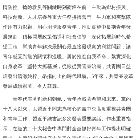
情防控、搶險救災等關鍵時刻衝鋒在前，主動為鄉村振興、
回到頂部
科技創新、人才培養等重大任務拼搏奮鬥，生力軍和突擊隊
作用有力彰顯。用心用情服務青年，推動實施中長期青年發
展規劃，積極開展政策倡導和社會倡導，深化拓展新時代希
望工程，幫助青年解決最關心最直接最現實的利益問題，讓
青年感受到黨的關懷和溫暖。勇於推進自我革命，紮實深化
自身改革，堅持大抓基層，從嚴從實管團治團，共青團日益
煥發出清澈純粹、昂揚向上的時代風貌。5年來，共青團改革
發展成績顯著、令人鼓舞。
青春代表著創新和朝氣，青年承載著希望和未來。黨的
十八大以來，以習近平同志為核心的黨中央高度重視共青團
和青年工作，習近平總書記多次發表重要講話、作出重要指
示，在黨的二十大報告中專門對全黨抓好青年工作提出明確