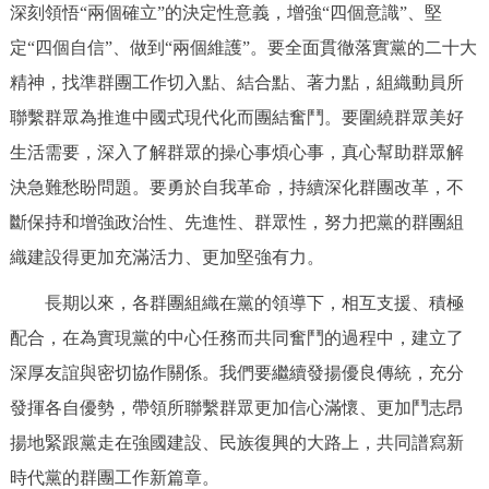
深刻領悟“兩個確立”的決定性意義，增強“四個意識”、堅
定“四個自信”、做到“兩個維護”。要全面貫徹落實黨的二十大
精神，找準群團工作切入點、結合點、著力點，組織動員所
聯繫群眾為推進中國式現代化而團結奮鬥。要圍繞群眾美好
生活需要，深入了解群眾的操心事煩心事，真心幫助群眾解
決急難愁盼問題。要勇於自我革命，持續深化群團改革，不
斷保持和增強政治性、先進性、群眾性，努力把黨的群團組
織建設得更加充滿活力、更加堅強有力。
長期以來，各群團組織在黨的領導下，相互支援、積極
配合，在為實現黨的中心任務而共同奮鬥的過程中，建立了
深厚友誼與密切協作關係。我們要繼續發揚優良傳統，充分
發揮各自優勢，帶領所聯繫群眾更加信心滿懷、更加鬥志昂
揚地緊跟黨走在強國建設、民族復興的大路上，共同譜寫新
時代黨的群團工作新篇章。