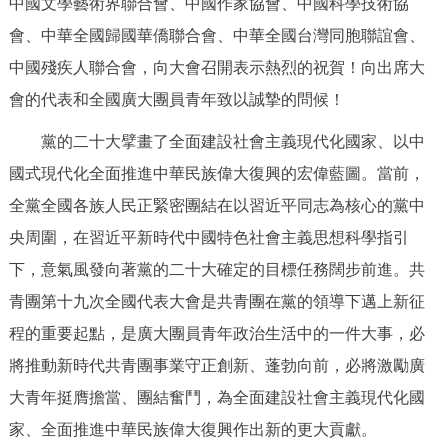
中國文學藝術界聯合會、中國作家協會、中國科學技術協
決策公開
專題公開
會、中華全國歸國華僑聯合會、中華全國台灣同胞聯誼會、
中國殘疾人聯合會，向大會召開表示熱烈的祝賀！向出席大
政務服務
會的代表和全國廣大團員青年致以誠摯的問候！
個人服務
法人服務
部門服務
黨的二十大擘畫了全面建設社會主義現代化國家、以中
國式現代化全面推進中華民族偉大復興的宏偉藍圖。當前，
便民服務
利企服務
投資項目
全黨全國各族人民正緊密團結在以習近平同志為核心的黨中
央周圍，在習近平新時代中國特色社會主義思想科學指引
仲介服務
陽光政務
下，意氣風發向著黨的二十大確定的目標任務闊步前進。共
政民互動
青團第十九次全國代表大會是共青團在黨的領導下邁上新征
程的重要起點，是廣大團員青年政治生活中的一件大事，必
12345網上接訴即辦
我要諮詢
我要建議
將推動新時代共青團事業守正創新、蓬勃向前，必將激勵廣
大青年挺膺擔當、團結奮鬥，為全面建設社會主義現代化國
參與調查
線上訪談
圖説互動
家、全面推進中華民族偉大復興作出新的更大貢獻。