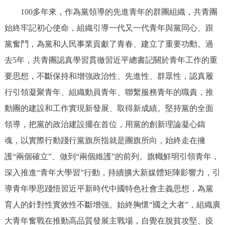
走進北京
100多年來，作為黨領導的先進青年的群團組織，共青團
始終牢記初心使命，組織引導一代又一代青年與黨同心、跟
北京概況
十六區概覽
人文北京
黨奮鬥，為黨和人民事業貢獻了青春、建立了重要功勳。過
去5年，共青團認真學習貫徹習近平總書記關於青年工作的重
綠色北京
圖説北京
視頻北京
要思想，不斷保持和增強政治性、先進性、群眾性，認真履
多語種
行引領凝聚青年、組織動員青年、聯繫服務青年的職責，推
動團的建設和工作實現新發展、取得新成績。堅持黨的全面
ENGLISH
한국어
日本語
領導，把黨的政治建設擺在首位，用黨的創新理論凝心鑄
魂，以實際行動踐行黨旗所指就是團旗所向，始終走在擁
DEUTSCH
FRANÇAIS
РУССКИЙ ЯЗЫК
護“兩個確立”、做到“兩個維護”的前列。旗幟鮮明引領青年，
ESPAÑOL
PORTUGUÊS
العربية
深入推進“青年大學習”行動，持續擴大新媒體矩陣影響力，引
導青年學思踐悟習近平新時代中國特色社會主義思想，為黨
ITALIANO
育人的針對性實效性不斷增強。始終胸懷“國之大者”，組織廣
大青年奮戰在推動高品質發展主戰場，自覺在脫貧攻堅、疫