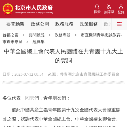
網站地圖
搜索
無障礙
登錄
要聞動態
要聞動態
政務公開
政務服務
政策服務
政民互動
首都之窗
>
要聞動態
>
政務專題
>
市直機關青年忠誠教育-
黨中央精神
國務院資訊
中央部委動態
市直未來呈
>
經典集
中華全國總工會代表人民團體在共青團十九大上
北京要聞
會議資訊
部門動態
的賀詞
各區熱點
日期：2023-07-12 08:54
來源：共青團北京市直屬機關工作委員會
政務公開
各位代表，同志們，青年朋友們：
市領導
機構職能
政策服務
值此中國共産主義青年團第十九次全國代表大會隆重開
政策兌現
政策解讀
回應關切
幕之際，我謹代表中華全國總工會、中華全國婦女聯合會、