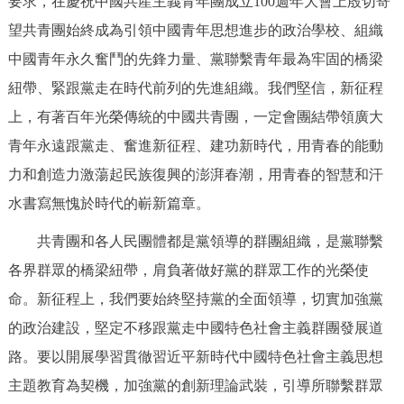
要求，在慶祝中國共産主義青年團成立100週年大會上殷切寄
望共青團始終成為引領中國青年思想進步的政治學校、組織
中國青年永久奮鬥的先鋒力量、黨聯繫青年最為牢固的橋梁
紐帶、緊跟黨走在時代前列的先進組織。我們堅信，新征程
上，有著百年光榮傳統的中國共青團，一定會團結帶領廣大
青年永遠跟黨走、奮進新征程、建功新時代，用青春的能動
力和創造力激蕩起民族復興的澎湃春潮，用青春的智慧和汗
水書寫無愧於時代的嶄新篇章。
共青團和各人民團體都是黨領導的群團組織，是黨聯繫
各界群眾的橋梁紐帶，肩負著做好黨的群眾工作的光榮使
命。新征程上，我們要始終堅持黨的全面領導，切實加強黨
的政治建設，堅定不移跟黨走中國特色社會主義群團發展道
路。要以開展學習貫徹習近平新時代中國特色社會主義思想
主題教育為契機，加強黨的創新理論武裝，引導所聯繫群眾