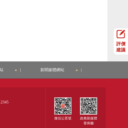
評價
建議
站
|
新聞媒體網站
|
345
微信公眾號
政務新媒體
發佈廳