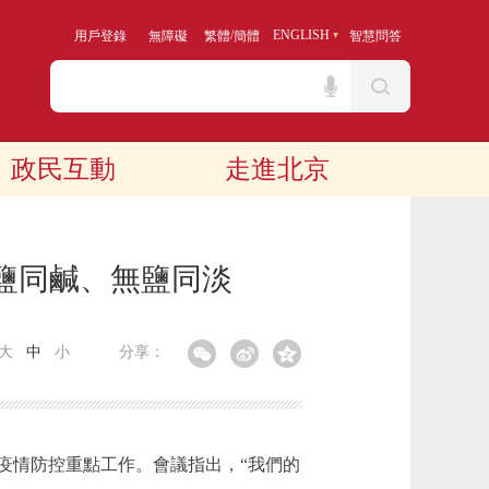
/
ENGLISH
用戶登錄
無障礙
繁體
簡體
智慧問答
政民互動
走進北京
鹽同鹹、無鹽同淡
大
中
小
分享：
情防控重點工作。會議指出，“我們的