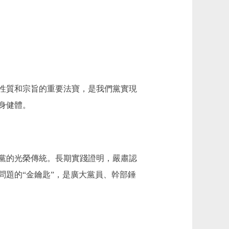
性質和宗旨的重要法寶，是我們黨實現
身健體。
黨的光榮傳統。長期實踐證明，嚴肅認
題的“金鑰匙”，是廣大黨員、幹部錘