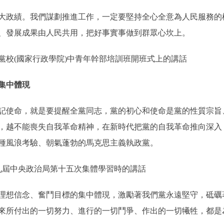
政績。我們謀劃推進工作，一定要堅持全心全意為人民服務的
、發展成果由人民共用，把好事實事做到群眾心坎上。
黨校(國家行政學院)中青年幹部培訓班開班式上的講話
集中體現
使命，就是要提醒全黨同志，黨的初心和使命是黨的性質宗旨
，越不能喪失自我革命精神，在新時代把黨的自我革命推向深入
種風浪考驗、朝氣蓬勃的馬克思主義執政黨。
十九屆中央政治局第十五次集體學習時的講話
想信念、奮鬥目標的集中體現，激勵著我們黨永遠堅守，砥礪
來所付出的一切努力、進行的一切鬥爭、作出的一切犧牲，都是