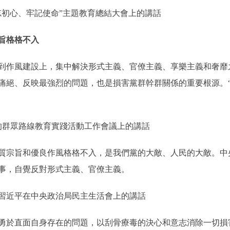
忘初心、牢記使命”主題教育總結大會上的講話
旨格格不入
風建設上，集中解決形式主義、官僚主義、享樂主義和奢靡之風
痛絕、反映最強烈的問題，也是損害黨群幹群關係的重要根源。“
黨的群眾路線教育實踐活動工作會議上的講話
宗旨和優良作風格格不入，是我們黨的大敵、人民的大敵。中央
事，自覺反對形式主義、官僚主義。
日，習近平在中央政治局民主生活會上的講話
於直面自身存在的問題，以刮骨療毒的決心和意志消除一切損