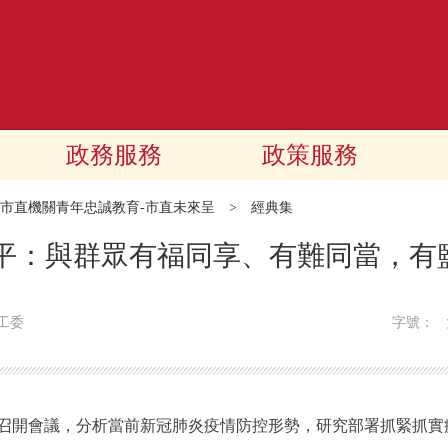
政務服務
政策服務
市直機關青年忠誠教育-市直未來呈
>
經典集
近平：與群眾有福同享、有難同當，有
工委
字號：
開會議，分析當前新冠肺炎疫情防控形勢，研究部署抓緊抓實疫