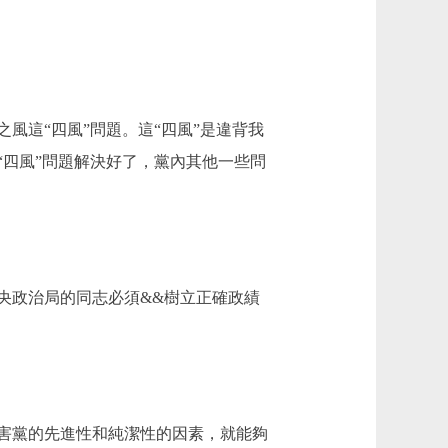
這“四風”問題。這“四風”是違背我
四風”問題解決好了，黨內其他一些問
政治局的同志必須&&樹立正確政績
害黨的先進性和純潔性的因素，就能夠