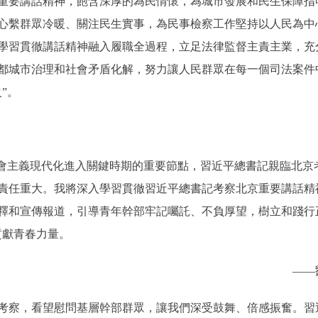
要講話精神，飽含深厚的為民情懷，為城市發展和民生保障指
心繫群眾冷暖、關注民生實事，為民事檢察工作堅持以人民為中
學習貫徹講話精神融入履職全過程，立足法律監督主責主業，充
都城市治理和社會矛盾化解，努力讓人民群眾在每一個司法案件
”。
主義現代化進入關鍵時期的重要節點，習近平總書記親臨北京
責任重大。我將深入學習貫徹習近平總書記考察北京重要講話精
釋和宣傳報道，引導青年幹部牢記囑託、不負厚望，樹立和踐行
貢獻青春力量。
——
察，看望慰問基層幹部群眾，讓我們深受鼓舞、倍感振奮。習