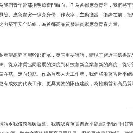
為我們青年幹部指明瞭奮鬥航向。作為首都應急青年，我們將牢
風險、應急處突一線亮身份、作表率，主動擔當，衝鋒在前，把
之力築牢安全防線，為首都高品質發展貢獻應急青春力量。
看望慰問基層幹部群眾，發表重要講話，體現了習近平總書記
舞。從京津冀協同發展的深度到科技創新産業創新的高度，從守
茲在茲、定向領航。作為首都人大工作者，我們將沿著習近平總
更有成效的代表工作、更具實效的隊伍建設，為推動首都高品質
—
話令我倍感溫暖振奮。我將認真落實習近平總書記關於“用好豐