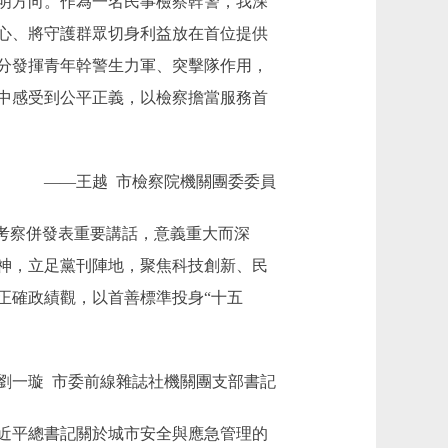
明方向。作為一名民事檢察幹警，我深
心、將守護群眾切身利益放在首位提供
分發揮青年幹警生力軍、突擊隊作用，
中感受到公平正義，以檢察擔當服務首
——王越 市檢察院機關團委委員
考察併發表重要講話，意義重大而深
神，立足黨刊陣地，聚焦科技創新、民
正確政績觀，以首善標準投身“十五
劉一璇 市委前線雜誌社機關團支部書記
近平總書記關於城市安全與應急管理的