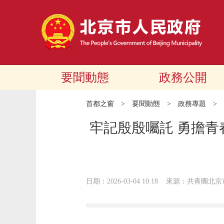
要聞動態
政務公開
首都之窗
>
要聞動態
>
政務專題
>
牢記殷殷囑託 勇擔
日期：2026-03-04 10:18
來源：共青團北京