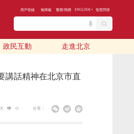
/
ENGLISH
用戶登錄
無障礙
繁體
簡體
智慧問答
政民互動
走進北京
要講話精神在北京市直
大
中
小
分享：