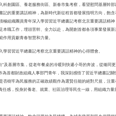
科創園區、養老服務街區、新春市集考察，看望慰問基層幹部
書記的重要講話精神，為新時代新征程首都發展指明方向，飽含
積極組織團員青年深入學習習近平總書記考察北京重要講話精神
足本職工作，埋頭苦幹、全力以赴，為開創首都各項事業發展新
範作用貢獻青春智慧和力量。
學習習近平總書記考察北京重要講話精神的心得體會。
”及基層市集，從老年餐桌的冷暖到快遞小哥的奔波，從衚同更
。作為首都財政組織人事部門青年，我深刻感悟了習近平總書記關
是否樹牢為民服務的正確政績觀作為選賢任能的絕對尺規，注重
的責任感，投身於養老、就業、社區治理等民生一線，用組織力量