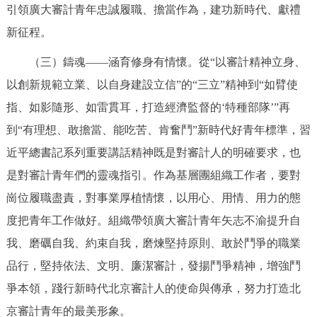
引領廣大審計青年忠誠履職、擔當作為，建功新時代、獻禮
回到頂部
新征程。
（三）鑄魂——涵育修身有情懷。從“以審計精神立身、
以創新規範立業、以自身建設立信”的“三立”精神到“如臂使
指、如影隨形、如雷貫耳，打造經濟監督的‘特種部隊’”再
到“有理想、敢擔當、能吃苦、肯奮鬥”新時代好青年標準，習
近平總書記系列重要講話精神既是對審計人的明確要求，也
是對審計青年們的靈魂指引。作為基層團組織工作者，要對
崗位履職盡責，對事業厚植情懷，以用心、用情、用力的態
度把青年工作做好。組織帶領廣大審計青年矢志不渝提升自
我、磨礪自我、約束自我，磨煉堅持原則、敢於鬥爭的職業
品行，堅持依法、文明、廉潔審計，發揚鬥爭精神，增強鬥
爭本領，踐行新時代北京審計人的使命與傳承，努力打造北
京審計青年的最美形象。