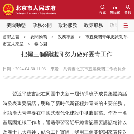
網站地圖
搜索
無障礙
登錄
要聞動態
要聞動態
政務公開
政務服務
政策服務
政民互動
首都之窗
>
要聞動態
>
政務專題
>
市直機關青年忠誠教育-
黨中央精神
國務院資訊
中央部委動態
市直未來呈
>
暢心園
把握三個關鍵詞 努力做好團青工作
北京要聞
會議資訊
部門動態
日期：2024-04-30 11:03
來源：共青團北京市直屬機關工作委員會
各區熱點
政務公開
習近平總書記在同團中央新一屆領導班子成員集體談話
時發表重要講話，明確了新時代新征程共青團的主要任務，
市領導
機構職能
政策服務
寄語廣大青年要在中國式現代化建設中挺膺擔當。作為一名
基層團組織工作者，通過學習習近平總書記重要講話精神以
政策兌現
政策解讀
回應關切
及團十九大精神，結合工作實際，我用三個關鍵詞來表達對