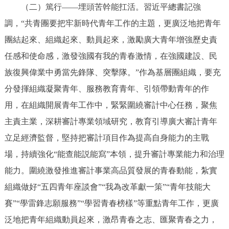
走進北京
（二）篤行——埋頭苦幹能扛活。習近平總書記強
調，“共青團要把牢新時代青年工作的主題，更廣泛地把青年
北京概況
十六區概覽
人文北京
團結起來、組織起來、動員起來，激勵廣大青年增強歷史責
任感和使命感，激發強國有我的青春激情，在強國建設、民
綠色北京
圖説北京
視頻北京
族復興偉業中勇當先鋒隊、突擊隊。”作為基層團組織，要充
多語種
分發揮組織凝聚青年、服務教育青年、引領帶動青年的作
用，在組織開展青年工作中，緊緊圍繞審計中心任務，聚焦
ENGLISH
한국어
日本語
主責主業，深耕審計專業領域研究，教育引導廣大審計青年
立足經濟監督，堅持把審計項目作為提高自身能力的主戰
DEUTSCH
FRANÇAIS
РУССКИЙ ЯЗЫК
場，持續強化“能查能説能寫”本領，提升審計專業能力和治理
能力。圍繞激發推進審計事業高品質發展的青春動能，紮實
ESPAÑOL
PORTUGUÊS
العربية
組織做好“五四青年座談會”“我為改革獻一策”“青年技能大
賽”“學雷鋒志願服務”“學習青春榜樣”等重點青年工作，更廣
ITALIANO
泛地把青年組織動員起來，激昂青春之志、匯聚青春之力，