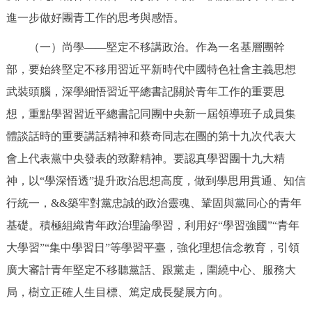
進一步做好團青工作的思考與感悟。
決策公開
專題公開
（一）尚學——堅定不移講政治。作為一名基層團幹
政務服務
部，要始終堅定不移用習近平新時代中國特色社會主義思想
個人服務
法人服務
部門服務
武裝頭腦，深學細悟習近平總書記關於青年工作的重要思
想，重點學習習近平總書記同團中央新一屆領導班子成員集
便民服務
利企服務
投資項目
體談話時的重要講話精神和蔡奇同志在團的第十九次代表大
會上代表黨中央發表的致辭精神。要認真學習團十九大精
仲介服務
陽光政務
神，以“學深悟透”提升政治思想高度，做到學思用貫通、知信
行統一，&&築牢對黨忠誠的政治靈魂、鞏固與黨同心的青年
政民互動
基礎。積極組織青年政治理論學習，利用好“學習強國”“青年
12345網上接訴即辦
我要諮詢
我要建議
大學習”“集中學習日”等學習平臺，強化理想信念教育，引領
廣大審計青年堅定不移聽黨話、跟黨走，圍繞中心、服務大
參與調查
線上訪談
圖説互動
局，樹立正確人生目標、篤定成長髮展方向。