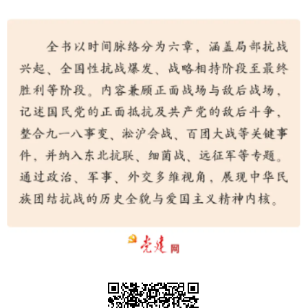
走進北京
北京概況
十六區概覽
人文北京
綠色北京
圖説北京
視頻北京
多語種
ENGLISH
한국어
日本語
DEUTSCH
FRANÇAIS
РУССКИЙ ЯЗЫК
ESPAÑOL
PORTUGUÊS
العربية
ITALIANO