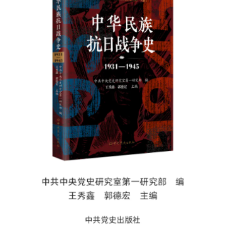
決策公開
專題公開
政務服務
個人服務
法人服務
部門服務
便民服務
利企服務
投資項目
仲介服務
陽光政務
政民互動
12345網上接訴即辦
我要諮詢
我要建議
參與調查
線上訪談
圖説互動