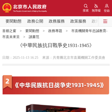
網站地圖
搜索
無障礙
登錄
要聞動態
要聞動態
政務公開
政務服務
政策服務
政民互動
首都之窗
>
要聞動態
>
政務專題
>
市直機關青年忠誠教育-
黨中央精神
國務院資訊
中央部委動態
市直未來呈
>
讀書范
《中華民族抗日戰爭史1931-1945》
北京要聞
會議資訊
部門動態
日期：2025-11-13 16:25
來源：共青團北京市直屬機關工作委員會
各區熱點
政務公開
市領導
機構職能
政策服務
政策兌現
政策解讀
回應關切