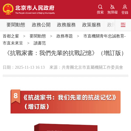
網站地圖
搜索
無障礙
登錄
要聞動態
要聞動態
政務公開
政務服務
政策服務
政民互動
首都之窗
>
要聞動態
>
政務專題
>
市直機關青年忠誠教育-
黨中央精神
國務院資訊
中央部委動態
市直未來呈
>
讀書范
《抗戰家書：我們先輩的抗戰記憶》（增訂版）
北京要聞
會議資訊
部門動態
日期：2025-11-13 16:13
來源：共青團北京市直屬機關工作委員會
各區熱點
政務公開
市領導
機構職能
政策服務
政策兌現
政策解讀
回應關切