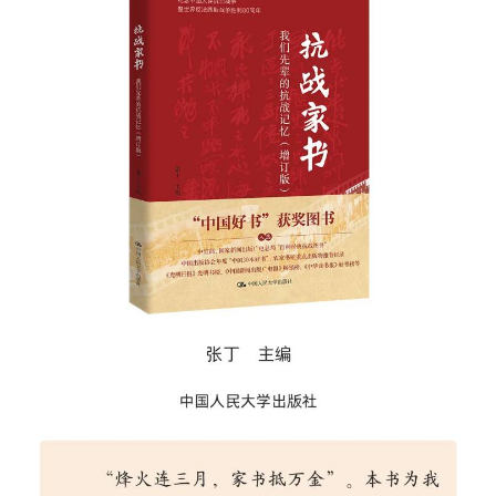
決策公開
專題公開
政務服務
個人服務
法人服務
部門服務
便民服務
利企服務
投資項目
仲介服務
陽光政務
政民互動
12345網上接訴即辦
我要諮詢
我要建議
參與調查
線上訪談
圖説互動