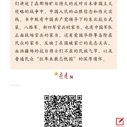
走進北京
北京概況
十六區概覽
人文北京
綠色北京
圖説北京
視頻北京
多語種
ENGLISH
한국어
日本語
DEUTSCH
FRANÇAIS
РУССКИЙ ЯЗЫК
ESPAÑOL
PORTUGUÊS
العربية
ITALIANO