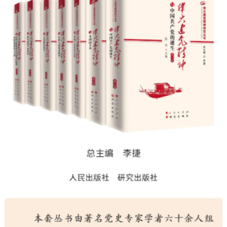
決策公開
專題公開
政務服務
個人服務
法人服務
部門服務
便民服務
利企服務
投資項目
仲介服務
陽光政務
政民互動
12345網上接訴即辦
我要諮詢
我要建議
參與調查
線上訪談
圖説互動