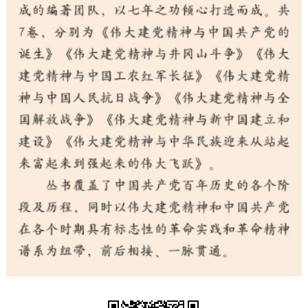
走進北京
北京概況
十六區概覽
人文北京
綠色北京
圖説北京
視頻北京
多語種
ENGLISH
한국어
日本語
DEUTSCH
FRANÇAIS
РУССКИЙ ЯЗЫК
ESPAÑOL
PORTUGUÊS
العربية
ITALIANO