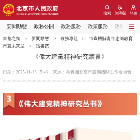
網站地圖
搜索
無障礙
登錄
要聞動態
要聞動態
政務公開
政務服務
政策服務
政民互動
首都之窗
>
要聞動態
>
政務專題
>
市直機關青年忠誠教育-
黨中央精神
國務院資訊
中央部委動態
市直未來呈
>
讀書范
《偉大建黨精神研究叢書》
北京要聞
會議資訊
部門動態
日期：2025-11-13 15:43
來源：共青團北京市直屬機關工作委員會
各區熱點
政務公開
市領導
機構職能
政策服務
政策兌現
政策解讀
回應關切