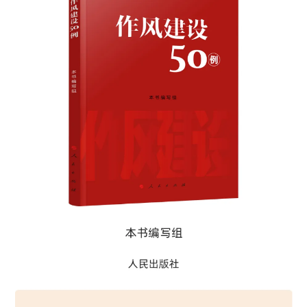
決策公開
專題公開
政務服務
個人服務
法人服務
部門服務
便民服務
利企服務
投資項目
仲介服務
陽光政務
政民互動
12345網上接訴即辦
我要諮詢
我要建議
參與調查
線上訪談
圖説互動