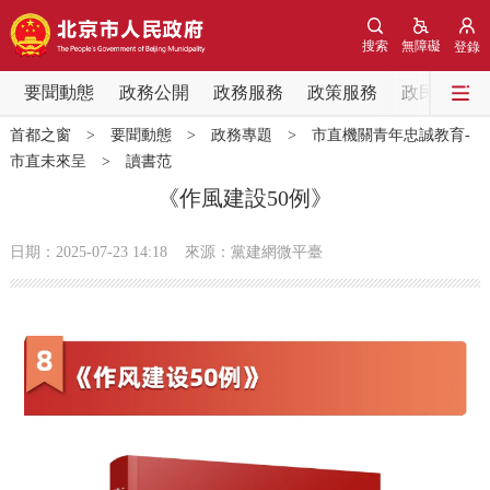
網站地圖
搜索
無障礙
登錄
要聞動態
要聞動態
政務公開
政務服務
政策服務
政民互動
首都之窗
>
要聞動態
>
政務專題
>
市直機關青年忠誠教育-
黨中央精神
國務院資訊
中央部委動態
市直未來呈
>
讀書范
《作風建設50例》
北京要聞
會議資訊
部門動態
日期：2025-07-23 14:18
來源：黨建網微平臺
各區熱點
政務公開
市領導
機構職能
政策服務
政策兌現
政策解讀
回應關切