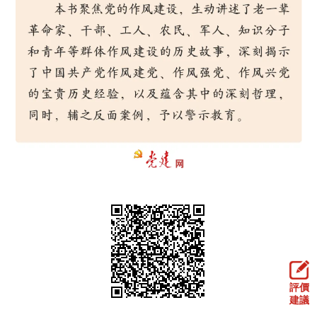
走進北京
北京概況
十六區概覽
人文北京
綠色北京
圖説北京
視頻北京
多語種
ENGLISH
한국어
日本語
DEUTSCH
FRANÇAIS
РУССКИЙ ЯЗЫК
ESPAÑOL
PORTUGUÊS
العربية
ITALIANO
評價
建議