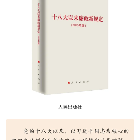
決策公開
專題公開
政務服務
個人服務
法人服務
部門服務
便民服務
利企服務
投資項目
仲介服務
陽光政務
政民互動
12345網上接訴即辦
我要諮詢
我要建議
參與調查
線上訪談
圖説互動