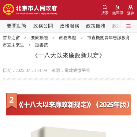
網站地圖
搜索
無障礙
登錄
要聞動態
要聞動態
政務公開
政務服務
政策服務
政民互動
首都之窗
>
要聞動態
>
政務專題
>
市直機關青年忠誠教育-
黨中央精神
國務院資訊
中央部委動態
市直未來呈
>
讀書范
《十八大以來廉政新規定》
北京要聞
會議資訊
部門動態
日期：2025-07-23 14:09
來源：黨建網微平臺
各區熱點
政務公開
市領導
機構職能
政策服務
政策兌現
政策解讀
回應關切