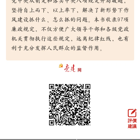
走進北京
北京概況
十六區概覽
人文北京
綠色北京
圖説北京
視頻北京
多語種
ENGLISH
한국어
日本語
DEUTSCH
FRANÇAIS
РУССКИЙ ЯЗЫК
ESPAÑOL
PORTUGUÊS
العربية
評價
ITALIANO
建議