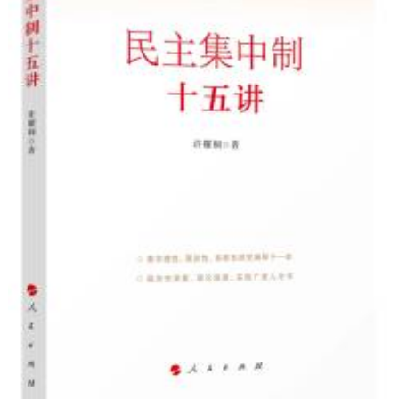
決策公開
專題公開
政務服務
個人服務
法人服務
部門服務
便民服務
利企服務
投資項目
仲介服務
陽光政務
政民互動
12345網上接訴即辦
我要諮詢
我要建議
參與調查
線上訪談
圖説互動