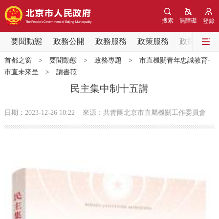
網站地圖
搜索
無障礙
登錄
要聞動態
要聞動態
政務公開
政務服務
政策服務
政民互動
首都之窗
>
要聞動態
>
政務專題
>
市直機關青年忠誠教育-
黨中央精神
國務院資訊
中央部委動態
市直未來呈
>
讀書范
民主集中制十五講
北京要聞
會議資訊
部門動態
日期：2023-12-26 10:22
來源：共青團北京市直屬機關工作委員會
各區熱點
政務公開
市領導
機構職能
政策服務
政策兌現
政策解讀
回應關切