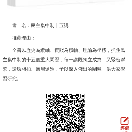
走進北京
北京概況
十六區概覽
人文北京
書 名：民主集中制十五講
綠色北京
圖説北京
視頻北京
推薦理由：
多語種
全書以歷史為縱軸、實踐為橫軸、理論為坐標，抓住民
主集中制的十五個重大問題，每一講既獨立成篇，又緊密聯
ENGLISH
한국어
日本語
繫，環環相扣、層層遞進，予以深入淺出的闡釋，供大家學
習研究。
DEUTSCH
FRANÇAIS
РУССКИЙ ЯЗЫК
ESPAÑOL
PORTUGUÊS
العربية
ITALIANO
評價