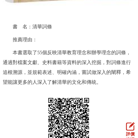
走進北京
北京概況
十六區概覽
人文北京
書 名：清華詞條
綠色北京
圖説北京
視頻北京
推薦理由：
多語種
本書選取了55個反映清華教育理念和辦學理念的詞條，
通過對檔案文獻、史料書籍等資料的深入挖掘，對詞條進行
ENGLISH
한국어
日本語
追根溯源，並規範表述、明確內涵，嘗試做深入的闡釋，希
望能讓更多的人深入了解清華的文化和傳統。
DEUTSCH
FRANÇAIS
РУССКИЙ ЯЗЫК
ESPAÑOL
PORTUGUÊS
العربية
ITALIANO
評價