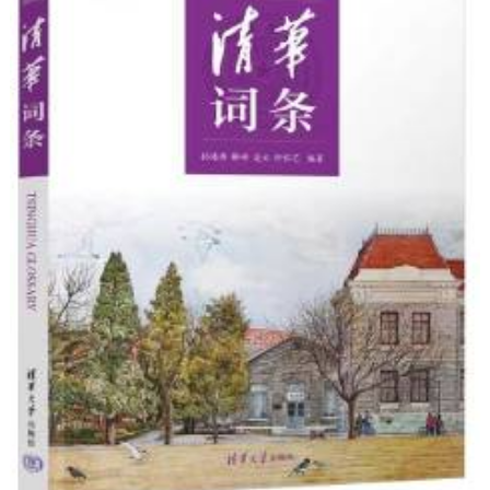
決策公開
專題公開
政務服務
個人服務
法人服務
部門服務
便民服務
利企服務
投資項目
仲介服務
陽光政務
政民互動
12345網上接訴即辦
我要諮詢
我要建議
參與調查
線上訪談
圖説互動