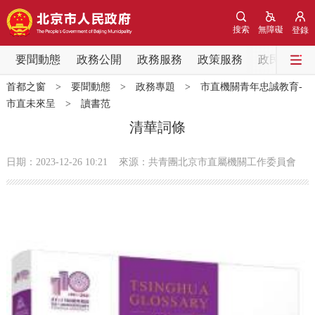
網站地圖
搜索
無障礙
登錄
要聞動態
要聞動態
政務公開
政務服務
政策服務
政民互動
首都之窗
>
要聞動態
>
政務專題
>
市直機關青年忠誠教育-
黨中央精神
國務院資訊
中央部委動態
市直未來呈
>
讀書范
清華詞條
北京要聞
會議資訊
部門動態
日期：2023-12-26 10:21
來源：共青團北京市直屬機關工作委員會
各區熱點
政務公開
市領導
機構職能
政策服務
政策兌現
政策解讀
回應關切