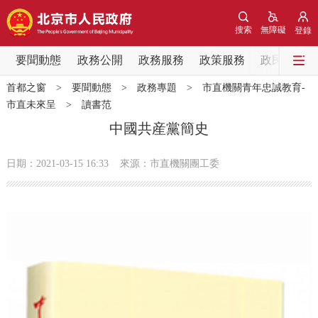
網站地圖
搜索
無障礙
登錄
要聞動態
要聞動態
政務公開
政務服務
政策服務
政民互動
首都之窗
>
要聞動態
>
政務專題
>
市直機關青年忠誠教育-
黨中央精神
國務院資訊
中央部委動態
市直未來呈
>
讀書范
中國共産黨簡史
北京要聞
會議資訊
部門動態
日期：2021-03-15 16:33
來源：​市直機關團工委
各區熱點
政務公開
市領導
機構職能
政策服務
政策兌現
政策解讀
回應關切