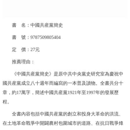
走進北京
北京概況
十六區概覽
人文北京
書 名：中國共産黨簡史
綠色北京
圖説北京
視頻北京
書 號：9787509805404
多語種
定 價：27元
推薦理由：
ENGLISH
한국어
日本語
《中國共産黨簡史》是原中共中央黨史研究室為慶祝中
DEUTSCH
FRANÇAIS
РУССКИЙ ЯЗЫК
國共産黨成立八十週年而編寫的一本普及讀物。全書共分十
章，約17萬字，簡述中國共産黨1921年至1997年的發展歷
ESPAÑOL
PORTUGUÊS
العربية
程。
全書內容包括中國共産黨的創立和投身大革命的洪流、
ITALIANO
在土地革命戰爭中開闢農村包圍城市的道路、在抗日戰爭烽