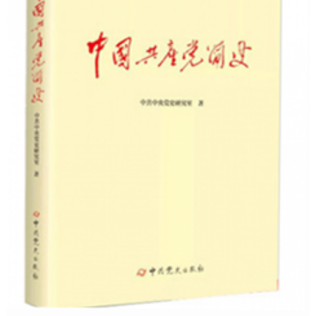
決策公開
專題公開
政務服務
個人服務
法人服務
部門服務
便民服務
利企服務
投資項目
仲介服務
陽光政務
政民互動
12345網上接訴即辦
我要諮詢
我要建議
參與調查
線上訪談
圖説互動