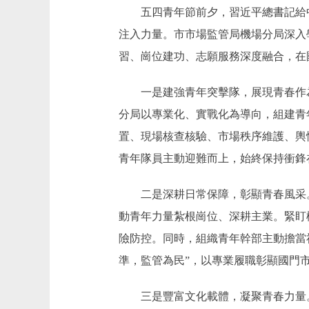
五四青年節前夕，習近平總書記給中
注入力量。市市場監管局機場分局深入
習、崗位建功、志願服務深度融合，在
一是建強青年突擊隊，展現青春作為。
分局以專業化、實戰化為導向，組建青
置、現場核查核驗、市場秩序維護、輿
青年隊員主動迎難而上，始終保持衝鋒
二是深耕日常保障，彰顯青春風采。
動青年力量紮根崗位、深耕主業。緊盯
險防控。同時，組織青年幹部主動擔當
準，監管為民”，以專業履職彰顯國門
三是豐富文化載體，凝聚青春力量。