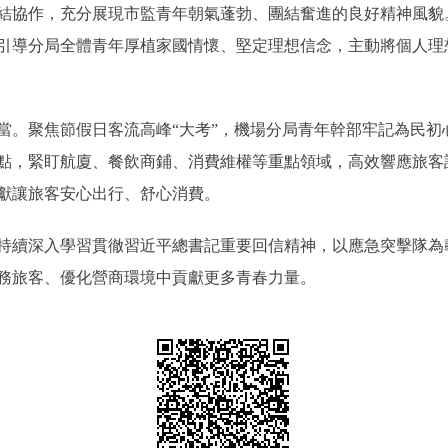
結協作，充分展現市監青年朝氣蓬勃、團結奮進的良好精神風貌。
引導分局全體青年厚植家國情懷、堅定理想信念，主動將個人理
聚焦節假日客流高峰“大考”，機場分局青年幹部牢記為民初
點，緊盯航廈、餐飲商鋪、消費維權等重點領域，高效響應旅客
獻讓旅客安心出行、舒心消費。
續深入學習貫徹習近平總書記重要回信精神，以應急突擊隊為
務旅客、優化營商環境中貢獻更多青春力量。