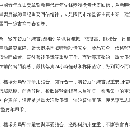
國青年五四獎章暨新時代青年先鋒獎獲獎者代表回信，為新時
學習貫徹總書記重要回信精神，立足國門市場監管主責主業，建
國門一線書寫青春答卷。
緊扣習近平總書記關於“爭做有理想、敢擔當、能吃苦、肯奮
年應急突擊隊。聚焦機場區域特種設備安全、藥品安全、價格監
情協同處置、事後善後保障等重點工作。面對專項整治、重大保
在前的奮鬥姿態，嚴格落實24小時備勤和梯隊值守，做到聞令而
機場分局堅持學用結合、知行合一，將習近平總書記重要回信
機場航廈、商業商圈、餐飲經營商鋪等人員密集、業態集中的重
社會責任，深度參與重大活動保障、法治普法宣傳、便民惠民志
市監青年風采。
機場分局堅持嚴管與厚愛結合、激勵與約束並重，不斷豐富青