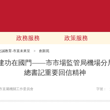
政務服務
政策服務
忠誠教育-市直未來呈
>
創新苑
春建功在國門——市市場監管局機場分
總書記重要回信精神
市直屬機關工作委員會
字號：