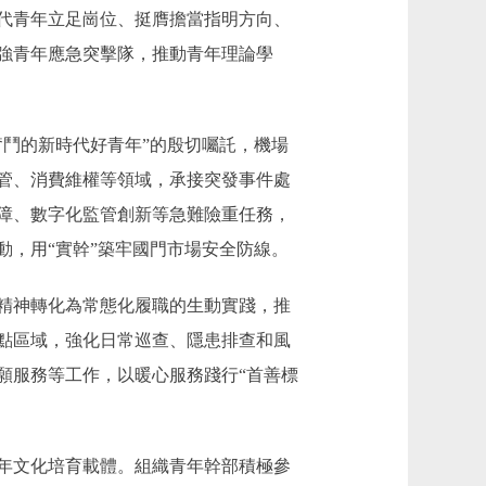
代青年立足崗位、挺膺擔當指明方向、
強青年應急突擊隊，推動青年理論學
鬥的新時代好青年”的殷切囑託，機場
管、消費維權等領域，承接突發事件處
障、數字化監管創新等急難險重任務，
動，用“實幹”築牢國門市場安全防線。
精神轉化為常態化履職的生動實踐，推
點區域，強化日常巡查、隱患排查和風
願服務等工作，以暖心服務踐行“首善標
年文化培育載體。組織青年幹部積極參