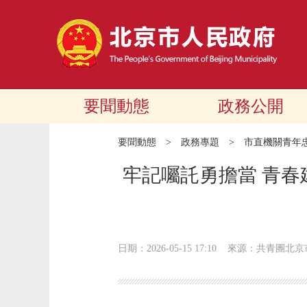
要聞動態
政務公開
要聞動態
>
政務專題
>
市直機關青年
牢記囑託勇擔當 青
日期：2026-05-15 17:10
來源：共青團北京