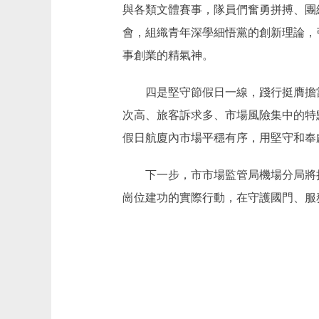
與各類文體賽事，隊員們奮勇拼搏、團
會，組織青年深學細悟黨的創新理論，
事創業的精氣神。
四是堅守節假日一線，踐行挺膺擔當。
次高、旅客訴求多、市場風險集中的特
假日航廈內市場平穩有序，用堅守和奉
下一步，市市場監管局機場分局將持
崗位建功的實際行動，在守護國門、服