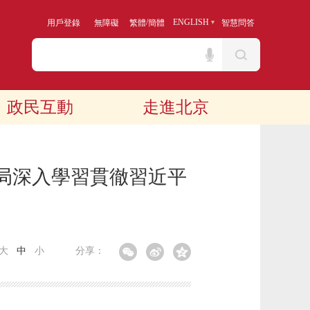
/
ENGLISH
用戶登錄
無障礙
繁體
簡體
智慧問答
政民互動
走進北京
局深入學習貫徹習近平
大
中
小
分享：