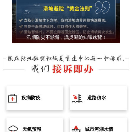
汛期防災不鬆懈，識災避險知識速覽！
疾病防疫
道路積水
天氣預報
城市河湖水情