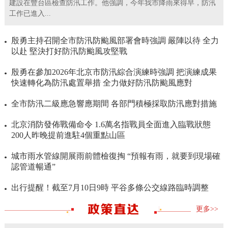
建設在豐台區檢查防汛工作。他強調，今年我市降雨來得早，防汛
工作已進入...
殷勇主持召開全市防汛防颱風部署會時強調 嚴陣以待 全力
以赴 堅決打好防汛防颱風攻堅戰
殷勇在參加2026年北京市防汛綜合演練時強調 把演練成果
快速轉化為防汛處置舉措 全力做好防汛防颱風應對
全市防汛二級應急響應期間 各部門積極採取防汛應對措施
北京消防發佈戰備命令 1.6萬名指戰員全面進入臨戰狀態
200人昨晚提前進駐4個重點山區
城市雨水管線開展雨前體檢復掏 “預報有雨，就要到現場確
認管道暢通”
出行提醒！截至7月10日9時 平谷多條公交線路臨時調整
更多>>