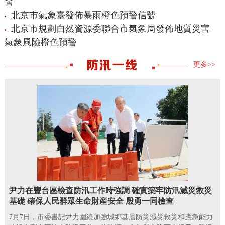
警
北京市氣象臺發佈暴雨橙色預警信號
北京市規劃自然資源委聯合市氣象局發佈地質災害
氣象風險橙色預警
更多>>
尹力在豐台區檢查防汛工作時強調 確實築牢防汛減災救災
基礎 確保人民群眾生命財産安全 殷勇一同檢查
7月7日，市委書記尹力圍繞加強城鄉基層防災減災救災和應急能力