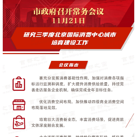
決策公開
專題公開
政務服務
個人服務
法人服務
部門服務
便民服務
利企服務
投資項目
仲介服務
陽光政務
政民互動
12345網上接訴即辦
我要諮詢
我要建議
參與調查
線上訪談
圖説互動