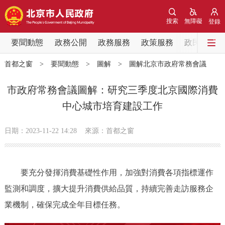
網站地圖
搜索
無障礙
登錄
要聞動態
要聞動態
政務公開
政務服務
政策服務
政民互動
首都之窗
>
要聞動態
>
圖解
>
圖解北京市政府常務會議
黨中央精神
國務院資訊
中央部委動態
市政府常務會議圖解：研究三季度北京國際消費
北京要聞
會議資訊
部門動態
中心城市培育建設工作
各區熱點
日期：2023-11-22 14:28
來源：首都之窗
政務公開
要充分發揮消費基礎性作用，加強對消費各項指標運作
市領導
機構職能
政策服務
監測和調度，擴大提升消費供給品質，持續完善走訪服務企
業機制，確保完成全年目標任務。
政策兌現
政策解讀
回應關切