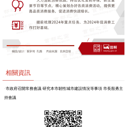
走進北京
北京概況
十六區概覽
人文北京
綠色北京
圖説北京
視頻北京
多語種
ENGLISH
한국어
日本語
相關資訊
DEUTSCH
FRANÇAIS
РУССКИЙ ЯЗЫК
·
市政府召開常務會議 研究本市韌性城市建設情況等事項 市長殷勇主
ESPAÑOL
PORTUGUÊS
العربية
持會議
ITALIANO