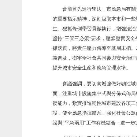
會前首先進行學法，市應急局有關負
的重要指示精神，深刻汲取本市和一些
生。狠抓條例學習貫徹執行，增強法治
堅持“三管三必須”要求，壓緊壓實安全
抓落實，將責任壓力傳導至基層末梢。
識普及，樹牢全社會共同參與安全治理
提升城市安全生産和應急管理水準。
會議強調，要切實增強做好韌性城市
面，注重城市設施集中式與分佈式佈局
復能力，紮實推進韌性城市建設各項工
設，健全應急指揮體系，強化社會公眾
設與“平急兩用”工作有機結合，進一