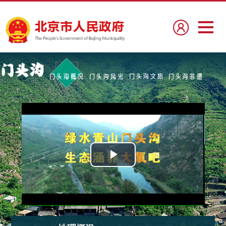
播
放
視