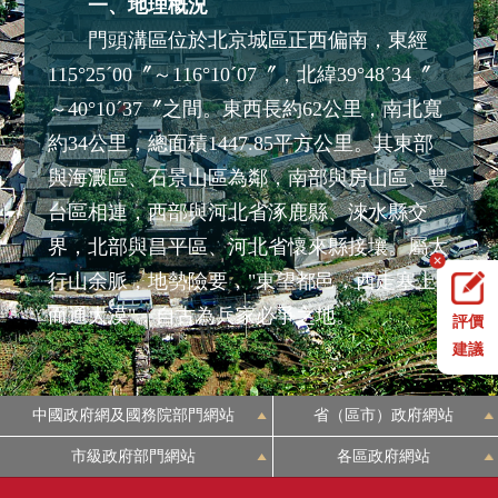
一、地理概況
頻
門頭溝區位於北京城區正西偏南，東經
115°25ˊ00〞～116°10ˊ07〞，北緯39°48ˊ34〞
～40°10ˊ37〞之間。東西長約62公里，南北寬
約34公里，總面積1447.85平方公里。其東部
與海澱區、石景山區為鄰，南部與房山區、豐
台區相連，西部與河北省涿鹿縣、淶水縣交
界，北部與昌平區、河北省懷來縣接壤。屬太
行山余脈，地勢險要，"東望都邑，西走塞上
而通大漠"，自古為兵家必爭之地。
評價
門頭溝區地處華北平原向蒙古高原過渡地
建議
帶，地勢西北高，東南低。地形骨架形成于中
中國政府網及國務院部門網站
省（區市）政府網站
生代的燕山運動。西部山地是北京西山的核心
部分，山體高大，層巒疊嶂，海拔1500米左右
市級政府部門網站
各區政府網站
的山峰160余座。西北部的靈山海拔2303米，