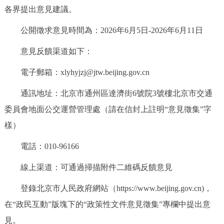
各界提出意見建議。
決策公開
專題公開
公開徵求意見時間為：2026年6月5日-2026年6月11日
政務服務
意見反饋渠道如下：
個人服務
法人服務
部門服務
電子郵箱：xlyhyjzj@jtw.beijing.gov.cn
通訊地址：北京市通州區達濟街6號院3號樓北京市交通
便民服務
利企服務
投資項目
委員會地面公交運營管理處（請在信封上註明“意見徵集”字
仲介服務
陽光政務
樣）
電話：010-96166
政民互動
線上渠道：可通過掃描附件二維碼反饋意見
12345網上接訴即辦
我要諮詢
我要建議
登錄北京市人民政府網站（https://www.beijing.gov.cn)，
參與調查
線上訪談
圖説互動
在“政民互動”版塊下的“政策性文件意見徵集”專欄中提出意
見。