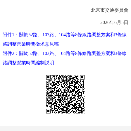
走進北京
北京市交通委員會
北京概況
十六區概覽
人文北京
2026年6月5日
附件1：關於52路、103路、104路等8條線路調整方案和3條線
綠色北京
圖説北京
視頻北京
路調整營業時間徵求意見稿
多語種
附件2：關於52路、103路、104路等8條線路調整方案和3條線
路調整營業時間編制説明
ENGLISH
한국어
日本語
DEUTSCH
FRANÇAIS
РУССКИЙ ЯЗЫК
ESPAÑOL
PORTUGUÊS
العربية
ITALIANO