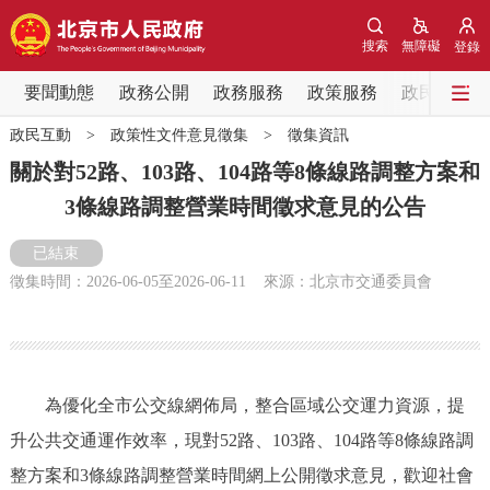
網站地圖
搜索
無障礙
登錄
要聞動態
要聞動態
政務公開
政務服務
政策服務
政民互動
政民互動
>
政策性文件意見徵集
>
徵集資訊
黨中央精神
國務院資訊
中央部委動態
關於對52路、103路、104路等8條線路調整方案和
3條線路調整營業時間徵求意見的公告
北京要聞
會議資訊
部門動態
已結束
各區熱點
徵集時間：
2026-06-05
至
2026-06-11
來源：北京市交通委員會
政務公開
市領導
機構職能
政策服務
為優化全市公交線網佈局，整合區域公交運力資源，提
升公共交通運作效率，現對52路、103路、104路等8條線路調
政策兌現
政策解讀
回應關切
整方案和3條線路調整營業時間網上公開徵求意見，歡迎社會