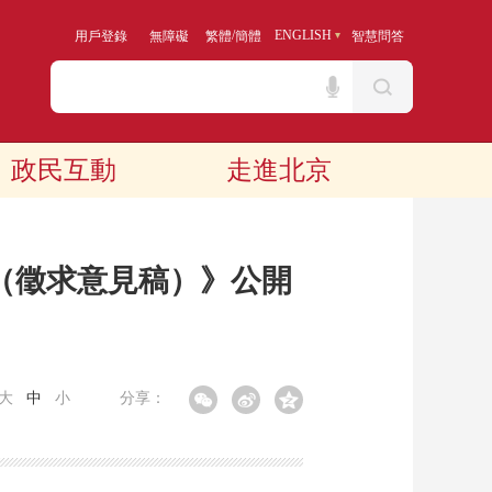
/
ENGLISH
用戶登錄
無障礙
繁體
簡體
智慧問答
政民互動
走進北京
（徵求意見稿）》公開
大
中
小
分享：