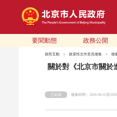
要聞動態
政務公開
政民互動
>
政策性文件意見徵集
>
徵
關於對《北京市關於
已結束
徵集時間：
2026-06-03
至
202