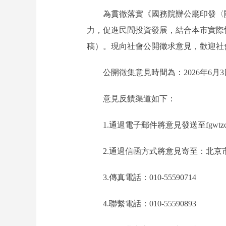
為貫徹落實《國務院辦公廳印發〈關於
力，促進民間投資發展，結合本市實際
稿）。現向社會公開徵求意見，歡迎社
公開徵集意見時間為：2026年6月3日
意見反饋渠道如下：
1.通過電子郵件將意見發送至fgwtzc@fgw.
2.通過信函方式將意見寄至：北京市
3.傳真電話：010-55590714
4.聯繫電話：010-55590893