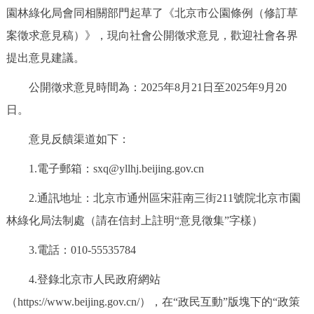
園林綠化局會同相關部門起草了《北京市公園條例（修訂草
決策公開
專題公開
案徵求意見稿）》，現向社會公開徵求意見，歡迎社會各界
政務服務
提出意見建議。
公開徵求意見時間為：2025年8月21日至2025年9月20
個人服務
法人服務
部門服務
日。
便民服務
利企服務
投資項目
意見反饋渠道如下：
1.電子郵箱：sxq@yllhj.beijing.gov.cn
仲介服務
陽光政務
2.通訊地址：北京市通州區宋莊南三街211號院北京市園
政民互動
林綠化局法制處（請在信封上註明“意見徵集”字樣）
12345網上接訴即辦
我要諮詢
我要建議
3.電話：010-55535784
4.登錄北京市人民政府網站
參與調查
線上訪談
圖説互動
（https://www.beijing.gov.cn/），在“政民互動”版塊下的“政策