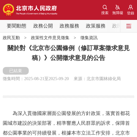
網站地圖
搜索
無障礙
登錄
要聞動態
要聞動態
政務公開
政務服務
政策服務
政民互動
政民互動
>
政策性文件意見徵集
>
徵集資訊
黨中央精神
國務院資訊
中央部委動態
關於對《北京市公園條例（修訂草案徵求意見
稿）》公開徵求意見的公告
北京要聞
會議資訊
部門動態
已結束
各區熱點
徵集時間：
2025-08-21
至
2025-09-20
來源：北京市園林綠化局
政務公開
市領導
機構職能
政策服務
為深入貫徹國家層面公園發展的方針政策，落實首都花
園城市建設的決策部署，精準響應人民群眾的訴求，保障首
政策兌現
政策解讀
回應關切
都公園事業的可持續發展，根據本市立法工作安排，北京市