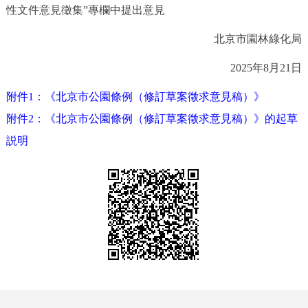
走進北京
性文件意見徵集”專欄中提出意見
北京市園林綠化局
北京概況
十六區概覽
人文北京
2025年8月21日
綠色北京
圖説北京
視頻北京
附件1：《北京市公園條例（修訂草案徵求意見稿）》
多語種
附件2：《北京市公園條例（修訂草案徵求意見稿）》的起草
説明
ENGLISH
한국어
日本語
DEUTSCH
FRANÇAIS
РУССКИЙ ЯЗЫК
ESPAÑOL
PORTUGUÊS
العربية
ITALIANO