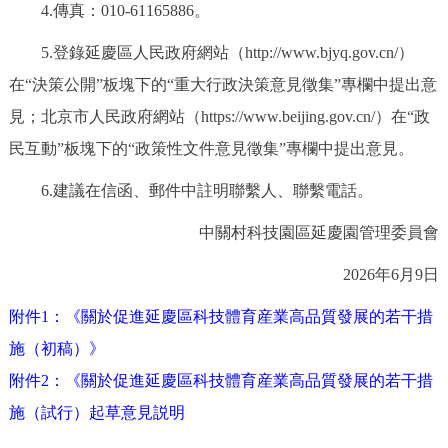
走進北京
4.傳真：010-61165886。
5.登錄延慶區人民政府網站（http://www.bjyq.gov.cn/）
北京概況
十六區概覽
人文北京
在“決策公開”板塊下的“重大行政決策意見徵集”專欄中提出意
見；北京市人民政府網站（https://www.beijing.gov.cn/）在“政
綠色北京
圖説北京
視頻北京
民互動”板塊下的“政策性文件意見徵集”專欄中提出意見。
多語種
6.建議在信函、郵件中註明聯繫人、聯繫電話。
ENGLISH
한국어
日本語
中關村科技園區延慶園管理委員會
2026年6月9日
DEUTSCH
FRANÇAIS
РУССКИЙ ЯЗЫК
附件1：《關於促進延慶區科技體育産業高品質發展的若干措
ESPAÑOL
PORTUGUÊS
العربية
施（初稿）》
附件2：《關於促進延慶區科技體育産業高品質發展的若干措
ITALIANO
施（試行）起草意見説明