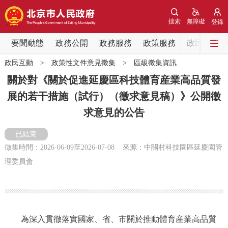
網站地圖
搜索
無障礙
登錄
要聞動態
要聞動態
政務公開
政務服務
政策服務
政民互動
政民互動
>
政策性文件意見徵集
>
區級徵集資訊
黨中央精神
國務院資訊
中央部委動態
關於對《關於促進延慶區科技體育産業高品質發
展的若干措施（試行）（徵求意見稿）》公開徵
北京要聞
會議資訊
部門動態
求意見的公告
各區熱點
已結束
徵集時間：
2026-06-09
至
2026-07-08
來源：中關村科技園區延慶園管
政務公開
理委員會
市領導
機構職能
政策服務
政策兌現
政策解讀
回應關切
為深入貫徹落實國家、省、市關於推動體育産業高品質