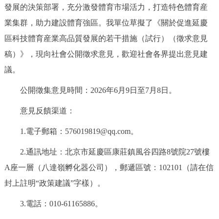
發展的決策部署，充分激發體育市場活力，打造特色體育産
決策公開
專題公開
業集群，助力建設體育強區。我單位草擬了《關於促進延慶
政務服務
區科技體育産業高品質發展的若干措施（試行）（徵求意見
稿）》，現向社會公開徵求意見，歡迎社會各界提出意見建
個人服務
法人服務
部門服務
議。
公開徵集意見時間：2026年6月9日至7月8日。
便民服務
利企服務
投資項目
意見反饋渠道：
仲介服務
陽光政務
1.電子郵箱：576019819@qq.com。
政民互動
2.通訊地址：北京市延慶區康莊鎮風谷四路8號院27號樓
A座一層（八達嶺孵化器公司），郵遞區號：102101（請在信
12345網上接訴即辦
我要諮詢
我要建議
封上註明“政策建議”字樣）。
參與調查
線上訪談
圖説互動
3.電話：010-61165886。