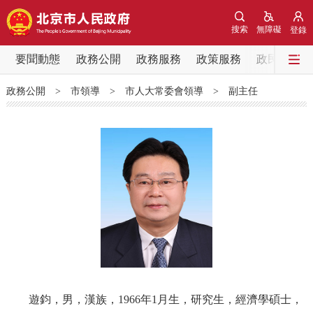
網站地圖
搜索
無障礙
登錄
要聞動態
要聞動態
政務公開
政務服務
政策服務
政民互動
政務公開
>
市領導
>
市人大常委會領導
>
副主任
黨中央精神
國務院資訊
中央部委動態
北京要聞
會議資訊
部門動態
各區熱點
政務公開
市領導
機構職能
政策服務
政策兌現
政策解讀
回應關切
遊鈞，男，漢族，1966年1月生，研究生，經濟學碩士，