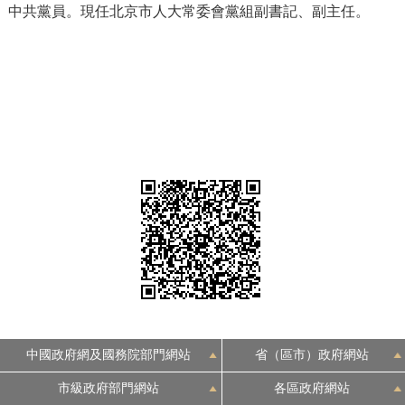
中共黨員。現任北京市人大常委會黨組副書記、副主任。
決策公開
專題公開
政務服務
個人服務
法人服務
部門服務
便民服務
利企服務
投資項目
仲介服務
陽光政務
政民互動
12345網上接訴即辦
我要諮詢
我要建議
中國政府網及國務院部門網站
省（區市）政府網站
參與調查
線上訪談
圖説互動
市級政府部門網站
各區政府網站