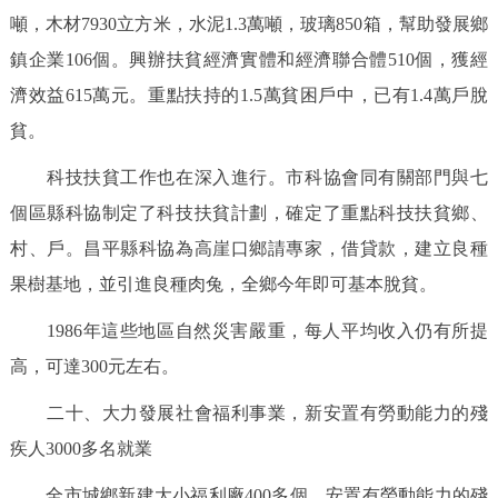
噸，木材7930立方米，水泥1.3萬噸，玻璃850箱，幫助發展鄉
鎮企業106個。興辦扶貧經濟實體和經濟聯合體510個，獲經
濟效益615萬元。重點扶持的1.5萬貧困戶中，已有1.4萬戶脫
貧。
科技扶貧工作也在深入進行。市科協會同有關部門與七
個區縣科協制定了科技扶貧計劃，確定了重點科技扶貧鄉、
村、戶。昌平縣科協為高崖口鄉請專家，借貸款，建立良種
果樹基地，並引進良種肉兔，全鄉今年即可基本脫貧。
1986年這些地區自然災害嚴重，每人平均收入仍有所提
高，可達300元左右。
二十、大力發展社會福利事業，新安置有勞動能力的殘
疾人3000多名就業
全市城鄉新建大小福利廠400多個，安置有勞動能力的殘