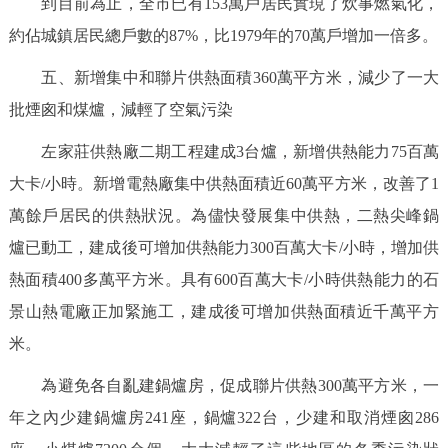
到目前為止，全市已有153萬戶居民實現了炊事燃氣化，
約佔城鎮居民總戶數的87%，比1979年的70萬戶增加一倍多。
五、新增集中和聯片供熱面積360萬平方米，減少了一大
批煙囪和煤爐，減輕了空氣污染
左家莊供熱廠二期工程建成3台爐，新增供熱能力75百萬
大卡/小時。新增電熱廠集中供熱面積近60萬平方米，改善了1
萬餘戶居民的供熱狀況。為儘快發展集中供熱，二熱尖峰鍋
爐已動工，建成後可增加供熱能力300百萬大卡/小時，增加供
熱面積400多萬平方米。具有600百萬大卡/小時供熱能力的石
景山熱電廠正加緊施工，建成後可增加供熱面積近千萬平方
米。
為避免各自亂建鍋爐房，促成聯片供熱300萬平方米，一
年之內少建鍋爐房241座，鍋爐322台，少建和取消煙囪286