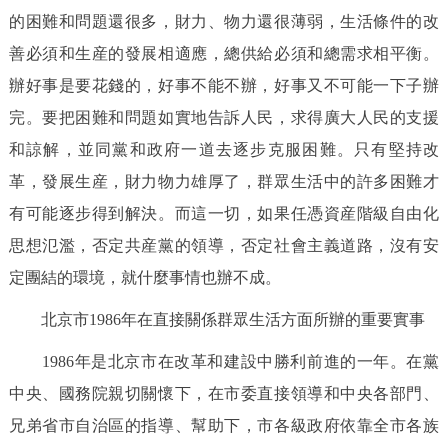
走進北京
的困難和問題還很多，財力、物力還很薄弱，生活條件的改
善必須和生産的發展相適應，總供給必須和總需求相平衡。
北京概況
十六區概覽
人文北京
辦好事是要花錢的，好事不能不辦，好事又不可能一下子辦
完。要把困難和問題如實地告訴人民，求得廣大人民的支援
綠色北京
圖説北京
視頻北京
和諒解，並同黨和政府一道去逐步克服困難。只有堅持改
多語種
革，發展生産，財力物力雄厚了，群眾生活中的許多困難才
有可能逐步得到解決。而這一切，如果任憑資産階級自由化
ENGLISH
한국어
日本語
思想氾濫，否定共産黨的領導，否定社會主義道路，沒有安
定團結的環境，就什麼事情也辦不成。
DEUTSCH
FRANÇAIS
РУССКИЙ ЯЗЫК
北京市1986年在直接關係群眾生活方面所辦的重要實事
ESPAÑOL
PORTUGUÊS
العربية
1986年是北京市在改革和建設中勝利前進的一年。在黨
中央、國務院親切關懷下，在市委直接領導和中央各部門、
ITALIANO
兄弟省市自治區的指導、幫助下，市各級政府依靠全市各族