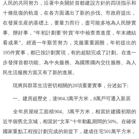
人民的共同努力，沿著中央關於首都建設方針的四項指示和
回到頂部
十條批復的軌道，在各方面邁出了新的步伐。市政府提出，
在發展生産的基礎上，要量力而行，盡可能多地為人民辦實
事、辦好事，“年初計劃要‘幹貨’年中檢查查進度，年末總結
看成果”。經過一年艱苦努力，克服重重困難，年初提出的
195件實事，都已按計劃實現，有的超額完成了計劃。在進一
步發揮首都功能、為中央服務、為國際國內交往服務、為人
民生活服務方面又有了新的進展。
現將與群眾生活密切相關的20項重要實事，分述如下:
一、建房超歷史，達904.3萬平方米，8萬戶可遷入新居
全年房屋竣工面積904。3萬平方米，相當於建國初期的
近半個舊北京城，相當於“文革”十年動亂期間的50%。在確保
國家重點工程按計劃完成的前提下，建成住宅501萬平方米，