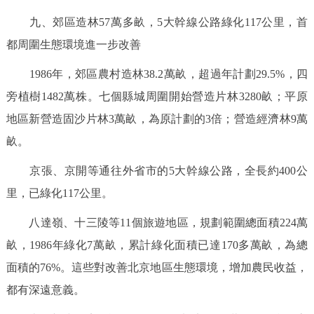
九、郊區造林57萬多畝，5大幹線公路綠化117公里，首
都周圍生態環境進一步改善
1986年，郊區農村造林38.2萬畝，超過年計劃29.5%，四
旁植樹1482萬株。七個縣城周圍開始營造片林3280畝；平原
地區新營造固沙片林3萬畝，為原計劃的3倍；營造經濟林9萬
畝。
京張、京開等通往外省市的5大幹線公路，全長約400公
里，已綠化117公里。
八達嶺、十三陵等11個旅遊地區，規劃範圍總面積224萬
畝，1986年綠化7萬畝，累計綠化面積已達170多萬畝，為總
面積的76%。這些對改善北京地區生態環境，增加農民收益，
都有深遠意義。