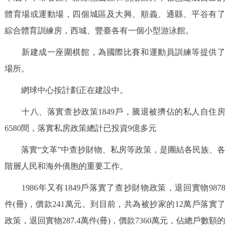
體育場或運動場，四個城區及大興、順義、通縣、平谷有了
綜合體育訓練房，西城、豐臺各有一個小型游泳館。
新建成一座圍棋館，為國際比賽和運動員訓練等提供了
場所。
網球中心按計劃正在建設中。
十八、落實查抄政策1849戶，騰退被擠佔的私人自住房
6580間，落實私房政策總計已投資9億多元
落實“文革”中查抄財物、私房等政策，是團結各民族、各
階層人民和海外僑胞的重要工作。
1986年又有1849戶落實了查抄財物政策，退回實物9878
件(冊)，價款241萬元。到目前，共為被抄家的12萬戶落實了
政策，退回實物287.4萬件(冊)，價款7360萬元，佔總戶數額的