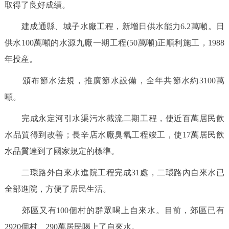
取得了良好成績。
建成通縣、城子水廠工程，新增日供水能力6.2萬噸。日
供水100萬噸的水源九廠一期工程(50萬噸)正順利施工，1988
年投産。
頒布節水法規，推廣節水設備，全年共節水約3100萬
噸。
完成永定河引水渠污水截流二期工程，使近百萬居民飲
水品質得到改善；長辛店水廠臭氧工程竣工，使17萬居民飲
水品質達到了國家規定的標準。
二環路外自來水進院工程完成31處，二環路內自來水已
全部進院，方便了居民生活。
郊區又有100個村的群眾喝上自來水。目前，郊區已有
2920個村、290萬居民喝上了自來水。