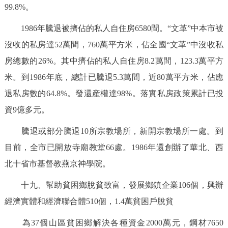
99.8%。
1986年騰退被擠佔的私人自住房6580間。“文革”中本市被
沒收的私房達52萬間，760萬平方米，佔全國“文革”中沒收私
房總數的26%。其中擠佔的私人自住房8.2萬間，123.3萬平方
米。到1986年底，總計已騰退5.3萬間，近80萬平方米，佔應
退私房數的64.8%。發還産權達98%。落實私房政策累計已投
資9億多元。
騰退或部分騰退10所宗教場所，新開宗教場所一處。到
目前，全市已開放寺廟教堂66處。1986年還創辦了華北、西
北十省市基督教燕京神學院。
十九、幫助貧困鄉脫貧致富，發展鄉鎮企業106個，興辦
經濟實體和經濟聯合體510個，1.4萬貧困戶脫貧
為37個山區貧困鄉解決各種資金2000萬元，鋼材7650