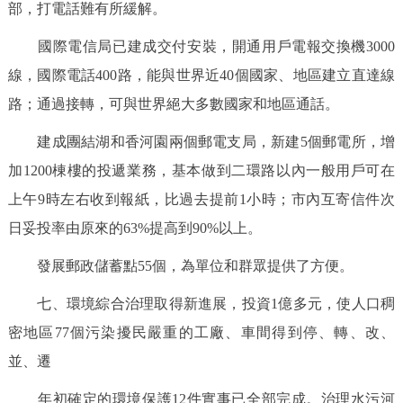
部，打電話難有所緩解。
國際電信局已建成交付安裝，開通用戶電報交換機3000
線，國際電話400路，能與世界近40個國家、地區建立直達線
路；通過接轉，可與世界絕大多數國家和地區通話。
建成團結湖和香河園兩個郵電支局，新建5個郵電所，增
加1200棟樓的投遞業務，基本做到二環路以內一般用戶可在
上午9時左右收到報紙，比過去提前1小時；市內互寄信件次
日妥投率由原來的63%提高到90%以上。
發展郵政儲蓄點55個，為單位和群眾提供了方便。
七、環境綜合治理取得新進展，投資1億多元，使人口稠
密地區77個污染擾民嚴重的工廠、車間得到停、轉、改、
並、遷
年初確定的環境保護12件實事已全部完成。治理水污河