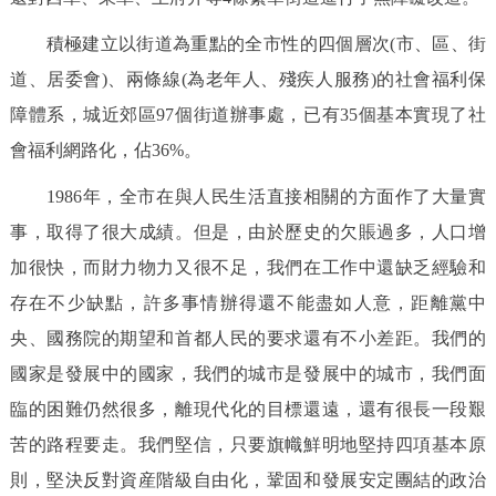
積極建立以街道為重點的全市性的四個層次(市、區、街
道、居委會)、兩條線(為老年人、殘疾人服務)的社會福利保
障體系，城近郊區97個街道辦事處，已有35個基本實現了社
會福利網路化，佔36%。
1986年，全市在與人民生活直接相關的方面作了大量實
事，取得了很大成績。但是，由於歷史的欠賬過多，人口增
加很快，而財力物力又很不足，我們在工作中還缺乏經驗和
存在不少缺點，許多事情辦得還不能盡如人意，距離黨中
央、國務院的期望和首都人民的要求還有不小差距。我們的
國家是發展中的國家，我們的城市是發展中的城市，我們面
臨的困難仍然很多，離現代化的目標還遠，還有很長一段艱
苦的路程要走。我們堅信，只要旗幟鮮明地堅持四項基本原
則，堅決反對資産階級自由化，鞏固和發展安定團結的政治