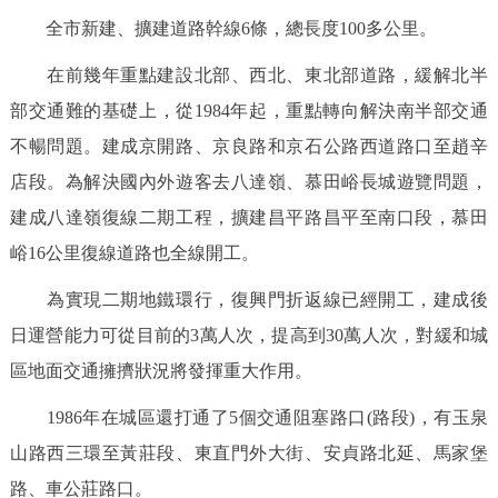
全市新建、擴建道路幹線6條，總長度100多公里。
在前幾年重點建設北部、西北、東北部道路，緩解北半
部交通難的基礎上，從1984年起，重點轉向解決南半部交通
不暢問題。建成京開路、京良路和京石公路西道路口至趙辛
店段。為解決國內外遊客去八達嶺、慕田峪長城遊覽問題，
建成八達嶺復線二期工程，擴建昌平路昌平至南口段，慕田
峪16公里復線道路也全線開工。
為實現二期地鐵環行，復興門折返線已經開工，建成後
日運營能力可從目前的3萬人次，提高到30萬人次，對緩和城
區地面交通擁擠狀況將發揮重大作用。
1986年在城區還打通了5個交通阻塞路口(路段)，有玉泉
山路西三環至黃莊段、東直門外大街、安貞路北延、馬家堡
路、車公莊路口。