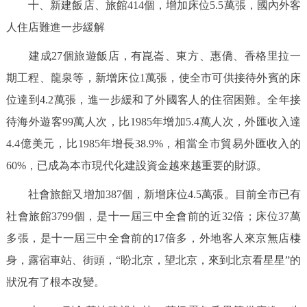
十、新建飯店、旅館414個，增加床位5.5萬張，國內外客
人住店難進一步緩解
建成27個旅遊飯店，有崑崙、東方、惠僑、香格里拉一
期工程、龍泉等，新增床位1萬張，使全市可供接待外賓的床
位達到4.2萬張，進一步緩和了外國客人的住宿困難。全年接
待海外遊客99萬人次，比1985年增加5.4萬人次，外匯收入達
4.4億美元，比1985年增長38.9%，相當全市貿易外匯收入的
60%，已成為本市現代化建設資金越來越重要的財源。
社會旅館又增加387個，新增床位4.5萬張。目前全市已有
社會旅館3799個，是十一屆三中全會前的近32倍；床位37萬
多張，是十一屆三中全會前的17倍多，外地客人來京無店棲
身，露宿車站、街頭，“盼北京，望北京，來到北京看星星”的
狀況有了根本改變。