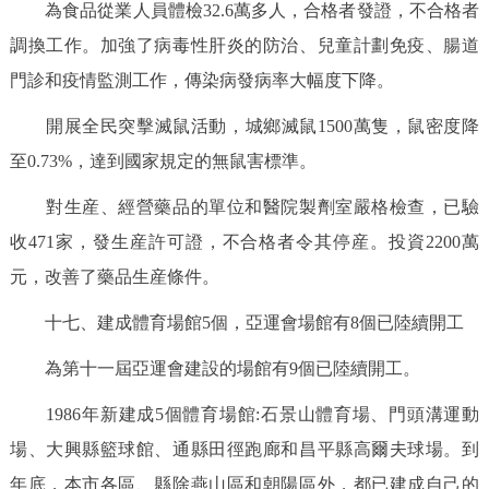
為食品從業人員體檢32.6萬多人，合格者發證，不合格者
調換工作。加強了病毒性肝炎的防治、兒童計劃免疫、腸道
門診和疫情監測工作，傳染病發病率大幅度下降。
開展全民突擊滅鼠活動，城鄉滅鼠1500萬隻，鼠密度降
至0.73%，達到國家規定的無鼠害標準。
對生産、經營藥品的單位和醫院製劑室嚴格檢查，已驗
收471家，發生産許可證，不合格者令其停産。投資2200萬
元，改善了藥品生産條件。
十七、建成體育場館5個，亞運會場館有8個已陸續開工
為第十一屆亞運會建設的場館有9個已陸續開工。
1986年新建成5個體育場館:石景山體育場、門頭溝運動
場、大興縣籃球館、通縣田徑跑廊和昌平縣高爾夫球場。到
年底，本市各區、縣除燕山區和朝陽區外，都已建成自己的