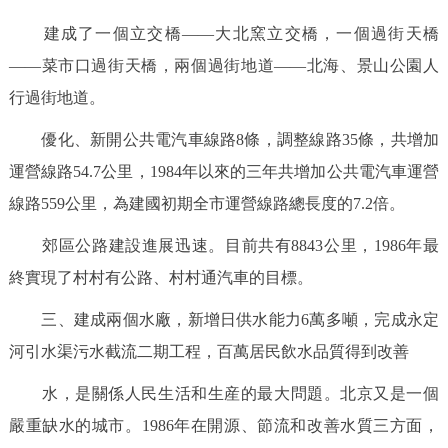
建成了一個立交橋——大北窯立交橋，一個過街天橋
——菜市口過街天橋，兩個過街地道——北海、景山公園人
行過街地道。
優化、新開公共電汽車線路8條，調整線路35條，共增加
運營線路54.7公里，1984年以來的三年共增加公共電汽車運營
線路559公里，為建國初期全市運營線路總長度的7.2倍。
郊區公路建設進展迅速。目前共有8843公里，1986年最
終實現了村村有公路、村村通汽車的目標。
三、建成兩個水廠，新增日供水能力6萬多噸，完成永定
河引水渠污水截流二期工程，百萬居民飲水品質得到改善
水，是關係人民生活和生産的最大問題。北京又是一個
嚴重缺水的城市。1986年在開源、節流和改善水質三方面，