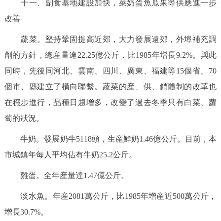
十一、副食基地建設加快，菜奶蛋魚瓜果等供應進一步
改善
蔬菜。堅持鞏固提高近郊，大力發展遠郊，外埠補充調
劑的方針，總産量達22.25億公斤，比1985年增長9.2%。與此
同時，先後同河北、雲南、四川、廣東、福建等15個省、70
個市、縣建立了橫向聯繫。蔬菜的産、供、銷體制的改革也
在穩步進行，品種日趨增多，改變了過去冬季只有白菜、蘿
蔔的狀況。
牛奶。發展奶牛5118頭，生産鮮奶1.46億公斤。目前，本
市城鎮年每人平均佔有牛奶25.2公斤。
雞蛋。全年産量達1.47億公斤。
淡水魚。年産2081萬公斤，比1985年增産近500萬公斤，
增長30.7%。