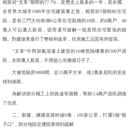
相當於“文革”期間的77.7%，是歷史上最多的一年，居全國、
全世界大城市1986年住宅建築量之首，相當於5個勁松住宅
區，是前三門大街南側6公里住宅面積的10倍，約8萬戶、40
萬人可以遷入新居，從而還可緩解一批居民住宅緊張的困
難。對建築業進行了整頓和改革，住房施工品質有所提高。
“文革”中用加氣混凝土建造的16棟危險樓裏的500戶居
民，全部遷入新居，不用提心吊膽過日子了。
大修危險房9800間、近15萬平方米，使2萬多居民的安全
得到保障。
為解決部分職工上班路遠等困難，幫助3.4萬戶居民調換
了住房。
二、新建、擴建道路幹線6條，100多公里，打通5個“瓶
子口”，部分地區交通阻塞得到緩解