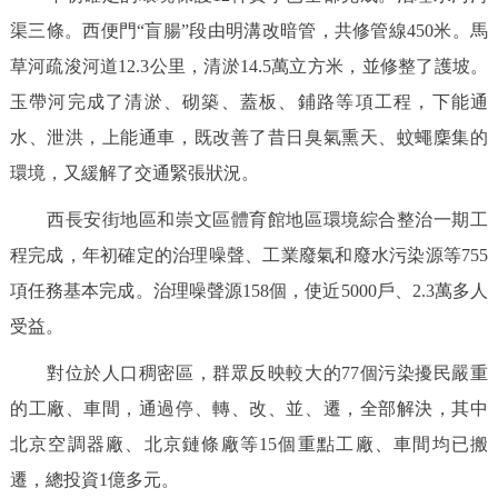
渠三條。西便門“盲腸”段由明溝改暗管，共修管線450米。馬
草河疏浚河道12.3公里，清淤14.5萬立方米，並修整了護坡。
玉帶河完成了清淤、砌築、蓋板、鋪路等項工程，下能通
水、泄洪，上能通車，既改善了昔日臭氣熏天、蚊蠅麇集的
環境，又緩解了交通緊張狀況。
西長安街地區和崇文區體育館地區環境綜合整治一期工
程完成，年初確定的治理噪聲、工業廢氣和廢水污染源等755
項任務基本完成。治理噪聲源158個，使近5000戶、2.3萬多人
受益。
對位於人口稠密區，群眾反映較大的77個污染擾民嚴重
的工廠、車間，通過停、轉、改、並、遷，全部解決，其中
北京空調器廠、北京鏈條廠等15個重點工廠、車間均已搬
遷，總投資1億多元。