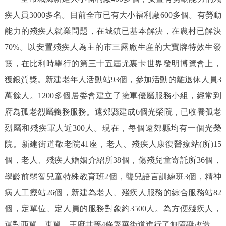
疾人員3000多名。目前全市已有大小福利廠600多個。有勞動
能力的殘疾人就業問題，在城鎮已基本解決，在農村已解決
70%。以安置殘疾人為主的市三露廠生産的大寶牌特效生發
靈，在比利時舉行的第三十五屆尤裏卡世界發明博覽會上，
獲銀質獎。新建老年人活動站93個，參加活動的離退休人員3
萬餘人。1200多個居委會建立了擁軍優屬服務小組，經常到
府為孤老烈屬義務服務。遠郊縣建成6個光榮院，已收養孤老
烈屬和殘疾軍人近300人。現在，每個遠郊縣均有一個光榮
院。新建街道敬老院41座，老人、殘疾人康復醫療站(所)15
個，老人、殘疾人婚姻介紹所38個，傷殘兒童寄託所36個，
學齡前弱智兒童特殊教育班2個，聾兒語言訓練班3個，精神
病人工療站26個，新建為老人、殘疾人服務的綜合服務站82
個，定單位、定人員的服務對象約3500人。為方便殘疾人，
還對西單、東單、王府井等4條繁華街道進行了無障礙改造。