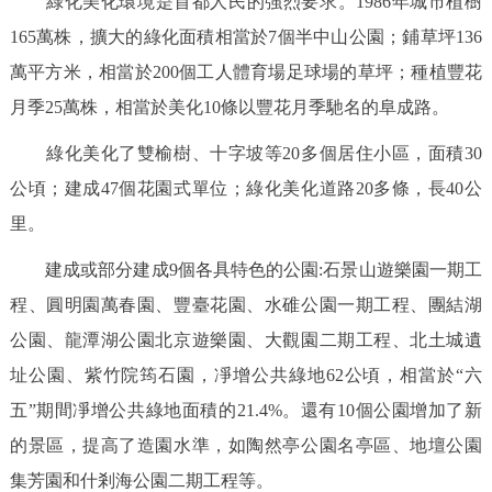
綠化美化環境是首都人民的強烈要求。1986年城市植樹
165萬株，擴大的綠化面積相當於7個半中山公園；鋪草坪136
萬平方米，相當於200個工人體育場足球場的草坪；種植豐花
月季25萬株，相當於美化10條以豐花月季馳名的阜成路。
綠化美化了雙榆樹、十字坡等20多個居住小區，面積30
公頃；建成47個花園式單位；綠化美化道路20多條，長40公
里。
建成或部分建成9個各具特色的公園:石景山遊樂園一期工
程、圓明園萬春園、豐臺花園、水碓公園一期工程、團結湖
公園、龍潭湖公園北京遊樂園、大觀園二期工程、北土城遺
址公園、紫竹院筠石園，凈增公共綠地62公頃，相當於“六
五”期間凈增公共綠地面積的21.4%。還有10個公園增加了新
的景區，提高了造園水準，如陶然亭公園名亭區、地壇公園
集芳園和什剎海公園二期工程等。