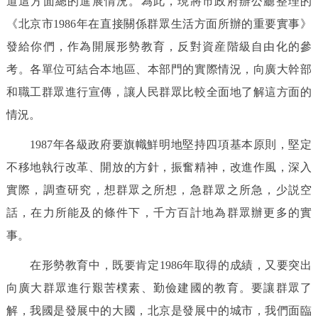
道這方面總的進展情況。為此，現將市政府辦公廳整理的
決策公開
專題公開
《北京市1986年在直接關係群眾生活方面所辦的重要實事》
發給你們，作為開展形勢教育，反對資産階級自由化的參
政務服務
考。各單位可結合本地區、本部門的實際情況，向廣大幹部
個人服務
法人服務
部門服務
和職工群眾進行宣傳，讓人民群眾比較全面地了解這方面的
情況。
便民服務
利企服務
投資項目
1987年各級政府要旗幟鮮明地堅持四項基本原則，堅定
不移地執行改革、開放的方針，振奮精神，改進作風，深入
仲介服務
陽光政務
實際，調查研究，想群眾之所想，急群眾之所急，少説空
政民互動
話，在力所能及的條件下，千方百計地為群眾辦更多的實
事。
12345網上接訴即辦
我要諮詢
我要建議
在形勢教育中，既要肯定1986年取得的成績，又要突出
向廣大群眾進行艱苦樸素、勤儉建國的教育。要讓群眾了
參與調查
線上訪談
圖説互動
解，我國是發展中的大國，北京是發展中的城市，我們面臨