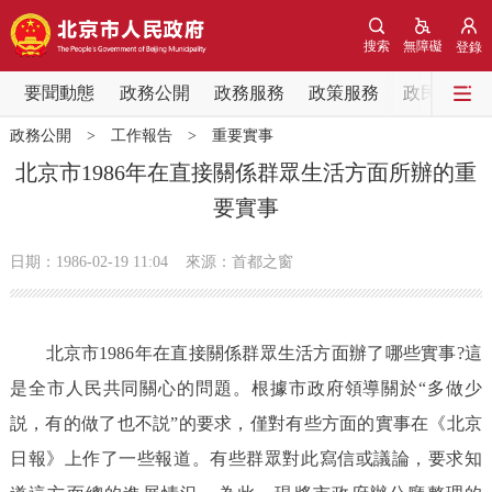
網站地圖
搜索
無障礙
登錄
要聞動態
要聞動態
政務公開
政務服務
政策服務
政民互動
政務公開
>
工作報告
>
重要實事
黨中央精神
國務院資訊
中央部委動態
北京市1986年在直接關係群眾生活方面所辦的重
要實事
北京要聞
會議資訊
部門動態
日期：1986-02-19 11:04
來源：首都之窗
各區熱點
政務公開
北京市1986年在直接關係群眾生活方面辦了哪些實事?這
是全市人民共同關心的問題。根據市政府領導關於“多做少
市領導
機構職能
政策服務
説，有的做了也不説”的要求，僅對有些方面的實事在《北京
政策兌現
政策解讀
回應關切
日報》上作了一些報道。有些群眾對此寫信或議論，要求知