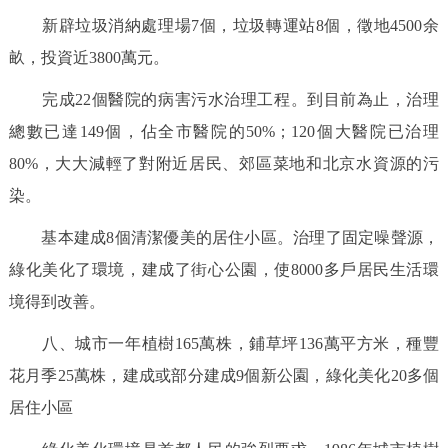
新辟垃圾消納處理場7個，垃圾轉運站8個，徵地4500余
畝，投資近3800萬元。
完成22個醫院的病害污水治理工程。到目前為止，治理
總數已達149個，佔全市醫院的50%；120個大醫院已治理
80%，大大減輕了對附近居民、郊區菜地和北京水資源的污
染。
基本建成8個清潔優美的居住小區。治理了固定噪聲源，
綠化美化了環境，建成了街心公園，使8000多戶居民生活環
境得到改善。
八、城市一年植樹165萬株，鋪草坪136萬平方米，種豐
花月季25萬株，建成或部分建成9個新公園，綠化美化20多個
居住小區