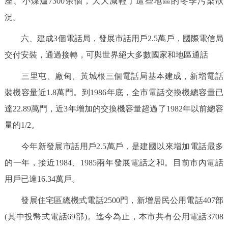
座、小煤爐7300余個，大大減輕了這些地區的冬季污染狀
況。
六、建成3個電話局，發展市話用戶2.5萬戶，國際電信局
交付安裝，通過接轉，可與世界絕大多數國家和地區通話
三里屯、廠甸、黃城根三個電話局基本建成，新增電話
裝機容量近1.8萬門。到1986年底，全市電話交換機總容量已
達22.89萬門，近3年增加的交換機容量超過了1982年以前總容
量的1/2。
今年新發展市話用戶2.5萬戶，是建國以來增加電話最多
的一年，接近1984、1985兩年發展電話之和。目前市內電話
用戶已達16.34萬戶。
發展住宅區總機式電話2500門，新增居民公用電話407部
(其中投幣式電話69部)。迄今為止，本市共有公用電話3708