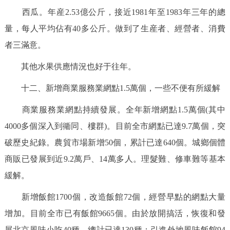
西瓜。年産2.53億公斤，接近1981年至1983年三年的總
量，每人平均佔有40多公斤。做到了生産者、經營者、消費
者三滿意。
其他水果供應情況也好于往年。
十二、新增商業服務業網點1.5萬個，一些不便有所緩解
商業服務業網點持續發展。全年新增網點1.5萬個(其中
4000多個深入到衚同、樓群)。目前全市網點已達9.7萬個，突
破歷史紀錄。農貿市場新增50個，累計已達640個。城鄉個體
商販已發展到近9.2萬戶、14萬多人。理髮難、修車難等基本
緩解。
新增飯館1700個，改造飯館72個，經營早點的網點大量
增加。目前全市已有飯館9665個。由於放開搞活，恢復和發
展北京風味小吃40種，總計已達130種；引進外地風味飯館94