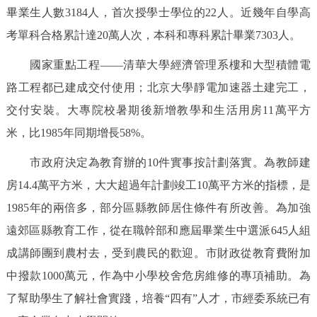
畢業生人數3184人，首次授學士學位的22人。近幾年自學高
考單科合格累計達20萬人次，本科和專科累計畢業7303人。
國家重點工程——清華大學經濟管理系樓和大型積體電
路工程都已建成交付使用；北京大學靜電加速器土建完工，
交付安裝。大專院校暑期後新增教學和生活用房11萬平方
米，比1985年同期增長58%。
市政府決定為教育辦的10件實事按計劃落實。為教師建
房14.4萬平方米，大大超過年計劃竣工10萬平方米的指標，是
1985年的兩倍多，部分區縣教師居住條件有所改善。為加強
遠郊區縣教育工作，從在職幹部和應屆畢業生中選派645人組
成講師團到農村去，受到農民的歡迎。市財政從教育費附加
中撥款1000萬元，作為中小學校舍危房維修的專項補助。為
了幫助學生了解社會實踐，培養“四有”人才，市經委系統已有