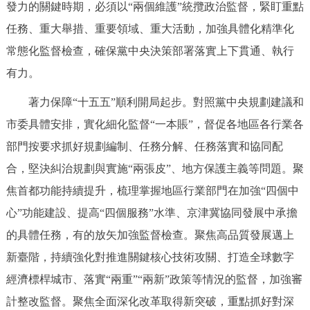
發力的關鍵時期，必須以“兩個維護”統攬政治監督，緊盯重點
任務、重大舉措、重要領域、重大活動，加強具體化精準化
常態化監督檢查，確保黨中央決策部署落實上下貫通、執行
有力。
著力保障“十五五”順利開局起步。對照黨中央規劃建議和
市委具體安排，實化細化監督“一本賬”，督促各地區各行業各
部門按要求抓好規劃編制、任務分解、任務落實和協同配
合，堅決糾治規劃與實施“兩張皮”、地方保護主義等問題。聚
焦首都功能持續提升，梳理掌握地區行業部門在加強“四個中
心”功能建設、提高“四個服務”水準、京津冀協同發展中承擔
的具體任務，有的放矢加強監督檢查。聚焦高品質發展邁上
新臺階，持續強化對推進關鍵核心技術攻關、打造全球數字
經濟標桿城市、落實“兩重”“兩新”政策等情況的監督，加強審
計整改監督。聚焦全面深化改革取得新突破，重點抓好對深