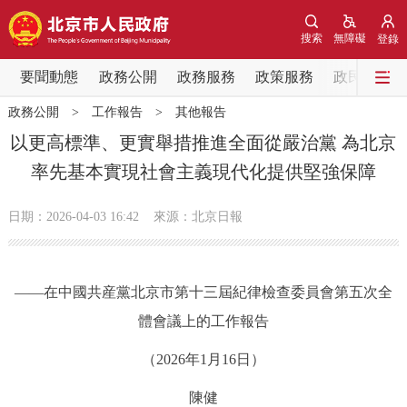
網站地圖
搜索
無障礙
登錄
要聞動態
要聞動態
政務公開
政務服務
政策服務
政民互動
政務公開
>
工作報告
>
其他報告
黨中央精神
國務院資訊
中央部委動態
以更高標準、更實舉措推進全面從嚴治黨 為北京
率先基本實現社會主義現代化提供堅強保障
北京要聞
會議資訊
部門動態
日期：2026-04-03 16:42
來源：北京日報
各區熱點
政務公開
——在中國共産黨北京市第十三屆紀律檢查委員會第五次全
體會議上的工作報告
市領導
機構職能
政策服務
（2026年1月16日）
政策兌現
政策解讀
回應關切
陳健