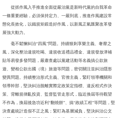
從抓作風入手推進全面從嚴治黨是新時代黨的自我革命
一條重要經驗，必須保持定力、一嚴到底，推進作風建設常
態化長效化，以鐵規矩鍛造好作風，以新風正氣匯聚改革發
展強大動力。
毫不鬆懈糾治“四風”問題。持續狠剎享樂主義、奢靡之
風，深化整治違規吃喝、違規收送禮品禮金、違規發放津補
貼等易發多發問題，嚴肅查處以黨建活動等名義搞公款旅
遊、變相公款出國（境）旅遊等問題，密切關注並糾治隱形
變異問題。持續整治形式主義、官僚主義，緊盯領導機關和
領導幹部，堅決糾治脫離實際定政策定指標、違反程式作決
策、背離規律亂投資、監督監管走形式，臨近換屆等待觀望
不作為，換屆後急功近利“翻燒餅”、搞“政績工程”等問題，堅
決查處統計造假不正之風；緊盯為基層減負，堅決糾治公文