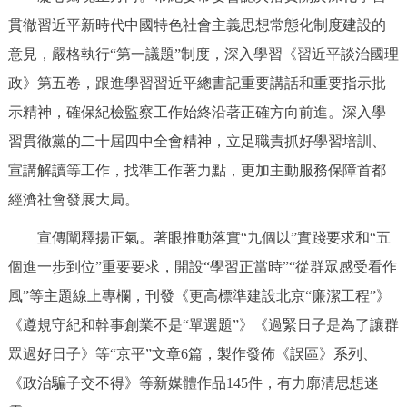
回到頂部
貫徹習近平新時代中國特色社會主義思想常態化制度建設的
意見，嚴格執行“第一議題”制度，深入學習《習近平談治國理
政》第五卷，跟進學習習近平總書記重要講話和重要指示批
示精神，確保紀檢監察工作始終沿著正確方向前進。深入學
習貫徹黨的二十屆四中全會精神，立足職責抓好學習培訓、
宣講解讀等工作，找準工作著力點，更加主動服務保障首都
經濟社會發展大局。
宣傳闡釋揚正氣。著眼推動落實“九個以”實踐要求和“五
個進一步到位”重要要求，開設“學習正當時”“從群眾感受看作
風”等主題線上專欄，刊發《更高標準建設北京“廉潔工程”》
《遵規守紀和幹事創業不是“單選題”》《過緊日子是為了讓群
眾過好日子》等“京平”文章6篇，製作發佈《誤區》系列、
《政治騙子交不得》等新媒體作品145件，有力廓清思想迷