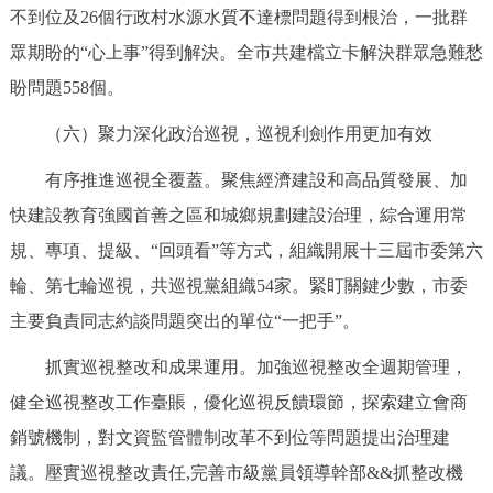
不到位及26個行政村水源水質不達標問題得到根治，一批群
眾期盼的“心上事”得到解決。全市共建檔立卡解決群眾急難愁
盼問題558個。
（六）聚力深化政治巡視，巡視利劍作用更加有效
有序推進巡視全覆蓋。聚焦經濟建設和高品質發展、加
快建設教育強國首善之區和城鄉規劃建設治理，綜合運用常
規、專項、提級、“回頭看”等方式，組織開展十三屆市委第六
輪、第七輪巡視，共巡視黨組織54家。緊盯關鍵少數，市委
主要負責同志約談問題突出的單位“一把手”。
抓實巡視整改和成果運用。加強巡視整改全週期管理，
健全巡視整改工作臺賬，優化巡視反饋環節，探索建立會商
銷號機制，對文資監管體制改革不到位等問題提出治理建
議。壓實巡視整改責任,完善市級黨員領導幹部&&抓整改機