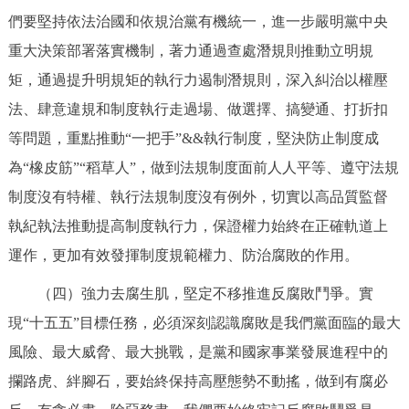
們要堅持依法治國和依規治黨有機統一，進一步嚴明黨中央
重大決策部署落實機制，著力通過查處潛規則推動立明規
矩，通過提升明規矩的執行力遏制潛規則，深入糾治以權壓
法、肆意違規和制度執行走過場、做選擇、搞變通、打折扣
等問題，重點推動“一把手”&&執行制度，堅決防止制度成
為“橡皮筋”“稻草人”，做到法規制度面前人人平等、遵守法規
制度沒有特權、執行法規制度沒有例外，切實以高品質監督
執紀執法推動提高制度執行力，保證權力始終在正確軌道上
運作，更加有效發揮制度規範權力、防治腐敗的作用。
（四）強力去腐生肌，堅定不移推進反腐敗鬥爭。實
現“十五五”目標任務，必須深刻認識腐敗是我們黨面臨的最大
風險、最大威脅、最大挑戰，是黨和國家事業發展進程中的
攔路虎、絆腳石，要始終保持高壓態勢不動搖，做到有腐必