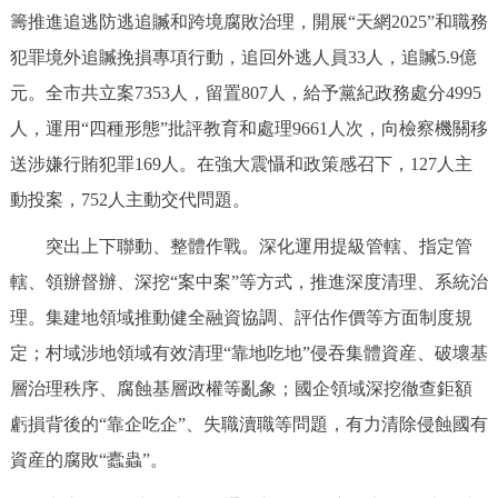
籌推進追逃防逃追贓和跨境腐敗治理，開展“天網2025”和職務
犯罪境外追贓挽損專項行動，追回外逃人員33人，追贓5.9億
元。全市共立案7353人，留置807人，給予黨紀政務處分4995
人，運用“四種形態”批評教育和處理9661人次，向檢察機關移
送涉嫌行賄犯罪169人。在強大震懾和政策感召下，127人主
動投案，752人主動交代問題。
突出上下聯動、整體作戰。深化運用提級管轄、指定管
轄、領辦督辦、深挖“案中案”等方式，推進深度清理、系統治
理。集建地領域推動健全融資協調、評估作價等方面制度規
定；村域涉地領域有效清理“靠地吃地”侵吞集體資産、破壞基
層治理秩序、腐蝕基層政權等亂象；國企領域深挖徹查鉅額
虧損背後的“靠企吃企”、失職瀆職等問題，有力清除侵蝕國有
資産的腐敗“蠹蟲”。