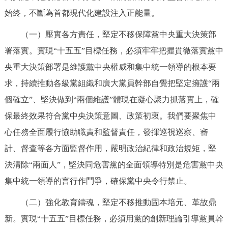
始終，不斷為首都現代化建設注入正能量。
（一）壓實各方責任，堅定不移保障黨中央重大決策部
署落實。實現“十五五”目標任務，必須牢牢把握貫徹落實黨中
央重大決策部署是維護黨中央權威和集中統一領導的根本要
求，持續推動各級黨組織和廣大黨員幹部自覺把堅定擁護“兩
個確立”、堅決做到“兩個維護”體現在凝心聚力抓落實上，確
保最終效果符合黨中央決策意圖、政策初衷。我們要聚焦中
心任務全面履行協助職責和監督責任，發揮巡視巡察、審
計、督查等各方面監督作用，嚴明政治紀律和政治規矩，堅
決清除“兩面人”，堅決同危害黨的全面領導特別是危害黨中央
集中統一領導的言行作鬥爭，確保黨中央令行禁止。
（二）強化教育鑄魂，堅定不移推動固本培元、革故鼎
新。實現“十五五”目標任務，必須用黨的創新理論引導黨員幹