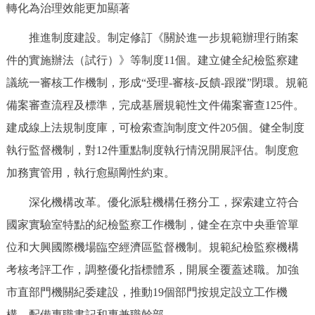
轉化為治理效能更加顯著
推進制度建設。制定修訂《關於進一步規範辦理行賄案
件的實施辦法（試行）》等制度11個。建立健全紀檢監察建
議統一審核工作機制，形成“受理-審核-反饋-跟蹤”閉環。規範
備案審查流程及標準，完成基層規範性文件備案審查125件。
建成線上法規制度庫，可檢索查詢制度文件205個。健全制度
執行監督機制，對12件重點制度執行情況開展評估。制度愈
加務實管用，執行愈顯剛性約束。
深化機構改革。優化派駐機構任務分工，探索建立符合
國家實驗室特點的紀檢監察工作機制，健全在京中央垂管單
位和大興國際機場臨空經濟區監督機制。規範紀檢監察機構
考核考評工作，調整優化指標體系，開展全覆蓋述職。加強
市直部門機關紀委建設，推動19個部門按規定設立工作機
構、配備專職書記和專兼職幹部。