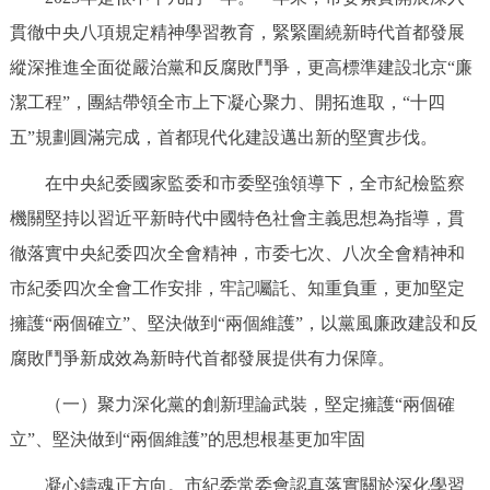
走進北京
貫徹中央八項規定精神學習教育，緊緊圍繞新時代首都發展
北京概況
十六區概覽
人文北京
縱深推進全面從嚴治黨和反腐敗鬥爭，更高標準建設北京“廉
潔工程”，團結帶領全市上下凝心聚力、開拓進取，“十四
綠色北京
圖説北京
視頻北京
五”規劃圓滿完成，首都現代化建設邁出新的堅實步伐。
在中央紀委國家監委和市委堅強領導下，全市紀檢監察
多語種
機關堅持以習近平新時代中國特色社會主義思想為指導，貫
ENGLISH
한국어
日本語
徹落實中央紀委四次全會精神，市委七次、八次全會精神和
市紀委四次全會工作安排，牢記囑託、知重負重，更加堅定
DEUTSCH
FRANÇAIS
РУССКИЙ ЯЗЫК
擁護“兩個確立”、堅決做到“兩個維護”，以黨風廉政建設和反
腐敗鬥爭新成效為新時代首都發展提供有力保障。
ESPAÑOL
PORTUGUÊS
العربية
（一）聚力深化黨的創新理論武裝，堅定擁護“兩個確
ITALIANO
立”、堅決做到“兩個維護”的思想根基更加牢固
凝心鑄魂正方向。市紀委常委會認真落實關於深化學習