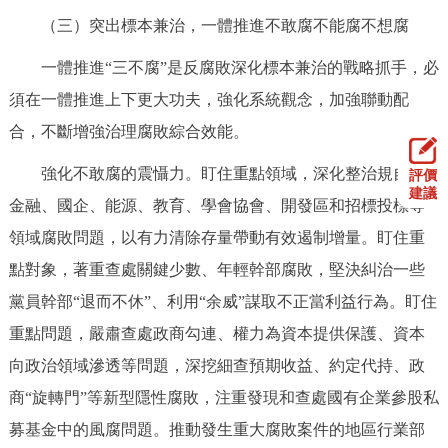
（三）突出標本兼治，一體推進不敢腐不能腐不想腐
一體推進“三不腐”是反腐敗深化標本兼治的戰略抓手，必
須在一體推進上下更大功夫，強化系統觀念，加強聯動配
合，不斷增強治理腐敗綜合效能。
強化不敢腐的震懾力。盯住重點領域，深化整治規自、
評價
建議
金融、國企、能源、教育、學會協會、開發區和招標投標等
領域腐敗問題，以有力清除存量帶動有效遏制增量。盯住重
點對象，著重查處關鍵少數、年輕幹部腐敗，堅決糾治一些
黨員幹部“退而不休”、利用“余威”謀取不正當利益行為。盯住
重點問題，嚴肅查處政商勾連、權力為資本提供保護、資本
向政治領域滲透等問題，深挖細查預期收益、約定代持、政
商“旋轉門”等新型隱性腐敗，注重發現和查處國有企業參股私
募基金中的風腐問題。推動發生重大腐敗案件的地區行業部