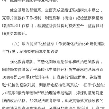
健全基層監督體系。全面完成區級派駐機構集中辦公，
完善片區協作工作機制，制定鄉鎮（街道）紀檢監察機構履
職清單和工作指引，基層監督資源得到有效整合，監督職能
職責更加優化。
（八）聚力開展“紀檢監察工作規範化法治化正規化建設
年”行動，紀檢監察鐵軍更加過硬
強化教育培訓。常態化開展理想信念和政治忠誠教育，
圍繞學習貫徹習近平新時代中國特色社會主義思想系統設置
10個專題26項重點培訓任務，組織參觀“因黨而生、為黨而
戰”紀檢監察陳列展，開展新進紀檢監察系統“一把手”政治能
力培訓和優秀年輕幹部政治理論專題輪訓，淬煉對黨絕對忠
誠的政治品格。加強紀法教育培訓，圍繞貫徹落實修改後的
監察法及監察法實施條例，分層分類推進全員培訓，組織“實