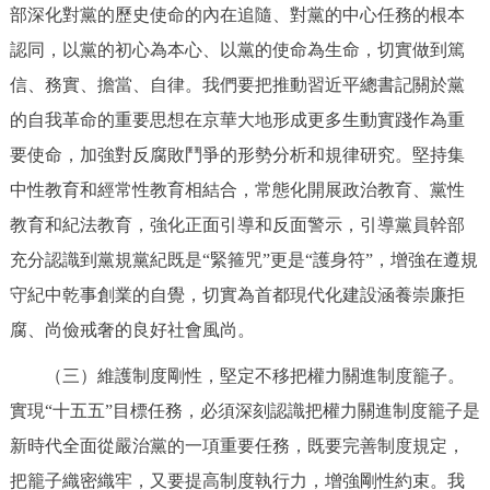
部深化對黨的歷史使命的內在追隨、對黨的中心任務的根本
認同，以黨的初心為本心、以黨的使命為生命，切實做到篤
信、務實、擔當、自律。我們要把推動習近平總書記關於黨
的自我革命的重要思想在京華大地形成更多生動實踐作為重
要使命，加強對反腐敗鬥爭的形勢分析和規律研究。堅持集
中性教育和經常性教育相結合，常態化開展政治教育、黨性
教育和紀法教育，強化正面引導和反面警示，引導黨員幹部
充分認識到黨規黨紀既是“緊箍咒”更是“護身符”，增強在遵規
守紀中乾事創業的自覺，切實為首都現代化建設涵養崇廉拒
腐、尚儉戒奢的良好社會風尚。
（三）維護制度剛性，堅定不移把權力關進制度籠子。
實現“十五五”目標任務，必須深刻認識把權力關進制度籠子是
新時代全面從嚴治黨的一項重要任務，既要完善制度規定，
把籠子織密織牢，又要提高制度執行力，增強剛性約束。我