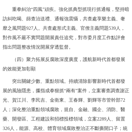
重拳糾治“四風”頑疾。強化抓典型抓現行抓通報，堅持暗
訪糾吃喝、篩查治送禮、通報強震懾，共查處享樂主義、奢
靡之風問題927人。共查處形式主義、官僚主義問題539人，
對作風不嚴不實問題開展責任追究，對市委月度工作點評會
指出問題整改情況開展穿透監督。
（四）聚力拓展反腐敗深度廣度，護航新時代首都發展
的效能更加彰顯
突出關鍵少數、重點領域。持續清除影響新時代首都發
展的風險隱患，攥指成拳狠抓“兩有”案件，立案審查調查謝正
光、賀江川、李民吉、金衛東、王春輝、劉輝等市管幹部72
人；深化整治重點領域腐敗，規自、金融、國企、消防、醫
藥、開發區、工程建設和招標投標領域，立案2289人、留置
326人，能源、高校、體育領域腐敗整治正不斷撕開口子；統