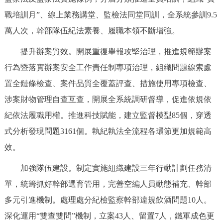
戰培訓月”、線上業務講堂、監檢法同堂同訓，全系統參訓9.5
萬人次，幹部隊伍紀法素養、履職本領不斷增強。
提升辦案質效。開展重復舉報攻堅治理，推進規範辦案
行為暨落實辦案安全工作責任制專項治理，組織問題線索處
置全鏈條檢查、案件品質全覆蓋評查、措施使用專項檢查、
涉案財物管理自查互查，開展全系統調研督導，促進依規依
紀依法履職用權。推進科技賦能，建立監督模型85個，穿透
式分析發現問題3161個。執紀執法全流程各環節更加規範高
效。
加強隊伍建設。制定實施組織建設三年行動計劃任務清
單，統籌抓好幹部選育管用，完善空編人員動態補充、幹部
多元引進機制。處理處分紀檢監察幹部違規飲酒問題10人。
深化運用“雙查雙問”機制，立案43人、留置7人，鐵軍成色更