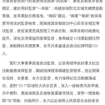
市政府督查部門對落實情況開展“回頭看”。聚焦首都改革發展
穩定，建好用好監督“一本賬”，持續加強對北京城市總體規劃
實施、改革重點任務落地、“兩區”建設、“兩重”“兩新”政策落
實等情況的監督檢查，開展維護首都政治中心區安全穩定專
項監督，督促落實意識形態工作責任制，保障首都功能優化
提升。深化京津冀協同發展監督，會商確定11項重點關注問
題，推動辦好具體實事。全市共查處違反政治紀律問題153
人。
緊盯大事要事跟進政治監督。以首善標準抓好重大紀念
活動服務保障監督，圍繞指揮體系構建監督體系，抵近開展
全流程、全要素、全方位監督，有力保障紀念活動圓滿成
功。面對“25·7”區域性大洪水災害，深入一線檢查汛前準備、
汛中應對、應急保障及災後恢復重建等情況，督幫一體推動
聞“汛”而動、向險而行，全力以赴保障人民群眾生命財産安