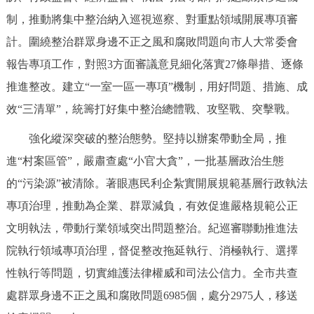
制，推動將集中整治納入巡視巡察、對重點領域開展專項審
計。圍繞整治群眾身邊不正之風和腐敗問題向市人大常委會
報告專項工作，對照3方面審議意見細化落實27條舉措、逐條
推進整改。建立“一室一區一專項”機制，用好問題、措施、成
效“三清單”，統籌打好集中整治總體戰、攻堅戰、突擊戰。
強化縱深突破的整治態勢。堅持以辦案帶動全局，推
進“村案區管”，嚴肅查處“小官大貪”，一批基層政治生態
的“污染源”被清除。著眼惠民利企紮實開展規範基層行政執法
專項治理，推動為企業、群眾減負，有效促進嚴格規範公正
文明執法，帶動行業領域突出問題整治。紀巡審聯動推進法
院執行領域專項治理，督促整改拖延執行、消極執行、選擇
性執行等問題，切實維護法律權威和司法公信力。全市共查
處群眾身邊不正之風和腐敗問題6985個，處分2975人，移送