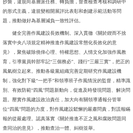
抄襲，違規向基層派任務、轉負擔，督查檢查考核和調研中
的形式主義，違規變相開展評比表彰和創建示範活動等問
題，推動做好為基層減負一致性評估。
健全完善作風建設長效機制。深入貫徹《關於鍥而不捨
落實中央八項規定精神推進作風建設常態化長效化的意
見》，聚焦破除僥倖心理、特權思想、人情文化加強作風教
育，引導黨員幹部牢記“三個務必”、踐行“三嚴三實”，把正的
風氣樹立起來。推動各級黨組織完善定期研究作風建設機
制，強化對下級“一把手”和領導班子作風情況的監督，精準識
別、有效防範“四風”問題新動向，促進及時發現問題、解決問
題。壓實作風建設政治責任，加大向有關領導通報分管單
位“四風”問題的力度，對作風建設鬆懈的嚴肅問責，對謊報瞞
報的從嚴處理。認真落實《關於推進不正之風和腐敗問題同
查同治的意見》，推動查治一體、糾樹並舉。