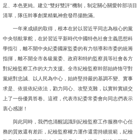
足、本色更純。建立“雙好雙評”機制，制定關心關愛幹部項目
清單，隊伍幹事創業精氣神愈發昂揚飽滿。
一年來成績的取得，根本在於以習近平同志為核心的黨
中央領航掌舵，在於習近平新時代中國特色社會主義思想科
學指引，離不開中央紀委國家監委的有力領導和市委的統籌
指揮，離不開全市各級黨委、政府和特約監察員等社會各方
對紀檢監察工作的大力支援。全市紀檢監察幹部始終恪守對
黨絕對忠誠、以人民為中心，始終堅持嚴的基調不變、實事
求是、依規依紀依法，勠力同心、攻堅克難，以實幹實績交
上了一份優異答卷。這裡，代表市紀委常委會向同志們表示
衷心感謝！
與此同時，我們也清醒認識到紀檢監察工作服務中心任
務的質效還有差距，紀檢監察權力運作還需持續規範，紀檢