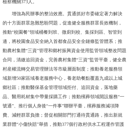
檢察機關373人。
增強為民辦事的整治效應。貫通抓好市委確定著力解決
的十方面群眾急難愁盼問題，促進健全服務群眾長效機制，
推動“校園餐”領域桶餐到班、微廚到校、集採到區、智管到
邊，將校園食品安全納入首都食品安全全鏈條監管體系；推
動農村集體“三資”管理和鄉村振興資金使用監管領域整改問題
合同，清繳追回資金，完善農村集體“三資”監管平臺，健全農
村産權流轉交易管理辦法等市級層面制度；推動養老服務領
域新增50家區域養老服務中心，養老助餐點覆蓋九成以上城
鄉社區；推動醫保基金管理領域拒付、追回資金，落地藥
品、醫用耗材集中帶量採購工作；推動殯葬領域開設服務“一
號通”、推行個人身後“一件事”聯辦平臺，殯葬服務減項降
費、減輕群眾負擔；督促相關部門打通待貫通路，推出新就
業群體“小傷快賠”舉措，推動377個行政村供水工程運作管護