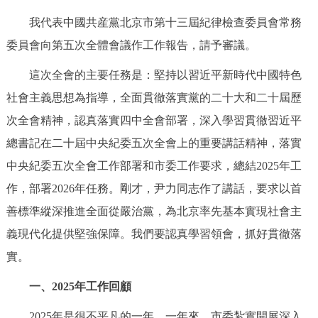
決策公開
專題公開
我代表中國共産黨北京市第十三屆紀律檢查委員會常務
委員會向第五次全體會議作工作報告，請予審議。
政務服務
這次全會的主要任務是：堅持以習近平新時代中國特色
個人服務
法人服務
部門服務
社會主義思想為指導，全面貫徹落實黨的二十大和二十屆歷
次全會精神，認真落實四中全會部署，深入學習貫徹習近平
便民服務
利企服務
投資項目
總書記在二十屆中央紀委五次全會上的重要講話精神，落實
中央紀委五次全會工作部署和市委工作要求，總結2025年工
仲介服務
陽光政務
作，部署2026年任務。剛才，尹力同志作了講話，要求以首
政民互動
善標準縱深推進全面從嚴治黨，為北京率先基本實現社會主
義現代化提供堅強保障。我們要認真學習領會，抓好貫徹落
12345網上接訴即辦
我要諮詢
我要建議
實。
一、2025年工作回顧
參與調查
線上訪談
圖説互動
2025年是很不平凡的一年。一年來，市委紮實開展深入