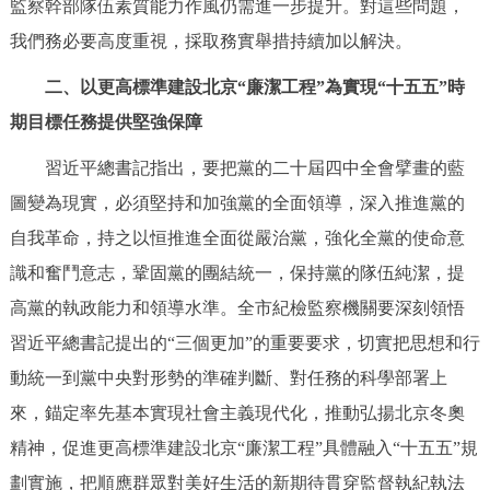
監察幹部隊伍素質能力作風仍需進一步提升。對這些問題，
我們務必要高度重視，採取務實舉措持續加以解決。
二、以更高標準建設北京“廉潔工程”為實現“十五五”時
期目標任務提供堅強保障
習近平總書記指出，要把黨的二十屆四中全會擘畫的藍
圖變為現實，必須堅持和加強黨的全面領導，深入推進黨的
自我革命，持之以恒推進全面從嚴治黨，強化全黨的使命意
識和奮鬥意志，鞏固黨的團結統一，保持黨的隊伍純潔，提
高黨的執政能力和領導水準。全市紀檢監察機關要深刻領悟
習近平總書記提出的“三個更加”的重要要求，切實把思想和行
動統一到黨中央對形勢的準確判斷、對任務的科學部署上
來，錨定率先基本實現社會主義現代化，推動弘揚北京冬奧
精神，促進更高標準建設北京“廉潔工程”具體融入“十五五”規
劃實施，把順應群眾對美好生活的新期待貫穿監督執紀執法