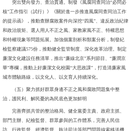
突出雙向發力、查治貫通。制發《風腐同查同治“必問必
核”工作指引（試行）》《關於進一步推進風腐同查同治工作
的提示函》，推動查辦腐敗案件向深挖“四風”、違反政治紀律
和政治規矩、選人用人不正之風、家教家風不正、特權思想
和特權現象等問題拓展。加強個案剖析和類案分析，制發紀
檢監察建議575份，推動健全監管制度、深化改革治理。制定
廉潔文化建設任務清單，推出“廉線北京”系列節目、“廉潤京
華”專欄，推動上好廉潔文化校園“大思政課”，打造清廉家風
城市體驗路線，以文化人、以文育人持續深化。
（五）聚力抓好群眾身邊不正之風和腐敗問題集中整
治，護民利、解民憂的為民底色更加鮮明
完善齊抓共管的整治格局。健全黨委主責、政府主抓、
部門主辦、紀檢監督、群眾參與的工作體系，完善人民信
訪、行政監督、經濟監督、執法司法等部門問題線索移送機