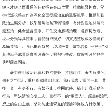
鏈人才鏈全面貫通等任務擺在突出位置，推動抓緊抓實。堅
持把巡視整改作為深化全面從嚴治黨的重要抓手，推動加強
政治生態分析，找準管黨治黨薄弱環節，有針對性地開展問
題整治、健全監督體系。盯住交通擁堵治理、危舊房改造、
垃圾分類等具體事，督促辦成辦好，切實把整改成效體現在
為民造福上。強化抵近監督、現場檢查，重點督促“一把手”和
其他班子成員落實整改責任，對敷衍整改、虛假整改的抓住
典型嚴肅問責。
著力嚴明政治紀律和政治規矩。持續盯住、著力解決“七
個有之”問題，重點查處陽奉陰違、我行我素，當面一套、背
後一套，有令不行、有禁不止，拉圈結夥、搞非組織活動等
行為，堅決清除心懷二志、言行不一的“兩面人”。嚴肅糾治思
想上的自由主義，堅決防止違背黨的理論和路線方針政策，