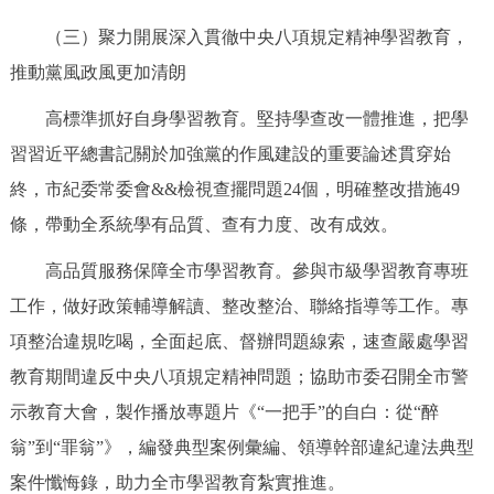
（三）聚力開展深入貫徹中央八項規定精神學習教育，
推動黨風政風更加清朗
高標準抓好自身學習教育。堅持學查改一體推進，把學
習習近平總書記關於加強黨的作風建設的重要論述貫穿始
終，市紀委常委會&&檢視查擺問題24個，明確整改措施49
條，帶動全系統學有品質、查有力度、改有成效。
高品質服務保障全市學習教育。參與市級學習教育專班
工作，做好政策輔導解讀、整改整治、聯絡指導等工作。專
項整治違規吃喝，全面起底、督辦問題線索，速查嚴處學習
教育期間違反中央八項規定精神問題；協助市委召開全市警
示教育大會，製作播放專題片《“一把手”的自白：從“醉
翁”到“罪翁”》，編發典型案例彙編、領導幹部違紀違法典型
案件懺悔錄，助力全市學習教育紮實推進。