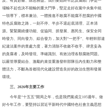
反、有貪必肅、除惡務盡。我們要始終牢記反腐敗鬥爭是一
場輸不起也決不能輸的重大鬥爭，堅定走好在黨中央集中統
一領導下，標本兼治、一體推進不敢腐不能腐不想腐的中國
特色反腐敗之路，一刻不停、半步不退起底清理、正本清
源。緊緊圍繞優功能、促協同、抓發展、惠民生、保安全同
時發力、同向發力、綜合發力，加大對“一把手”、年輕幹部違
紀違法案件的查處力度，著力清除不收斂不收手、肆意妄為
的貪腐者，及時發現、準確識別、有效治理各類腐敗問題。
以嚴管厚愛結合、激勵約束並重激發幹部隊伍內生動力和整
體活力，不斷為首都現代化建設營造良好的政治生態和發展
環境。
三、2026年主要工作
今年是“十五五”開局之年，也是我們黨成立105週年。做
好今年工作，要堅持以習近平新時代中國特色社會主義思想