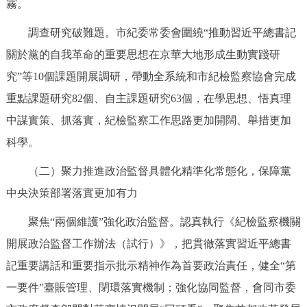
霧。
調查研究破難題。市紀委常委會圍繞“推動習近平總書記
關於黨的自我革命的重要思想在京華大地形成生動實踐研
究”等10個課題開展調研，帶動全系統和市紀檢監察協會完成
重點課題研究82個、自主課題研究63個，在學思想、悟真理
中謀實策、抓落實，紀檢監察工作思路更加開闊、舉措更加
科學。
（二）聚力推進政治監督具體化精準化常態化，保障黨
中央決策部署落實更加有力
聚焦“兩個維護”強化政治監督。認真執行《紀檢監察機關
開展政治監督工作辦法（試行）》，把貫徹落實習近平總書
記重要講話和重要指示批示精神作為首要政治責任，健全“第
一要件”臺賬管理、閉環落實機制；強化協同監督，會同市委