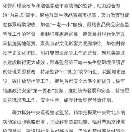
化營商環境改革和增強開放平臺功能的監督，助力綜合整
治“內卷式”競爭。聚焦群眾生活品質顯著提高，著力做實對促
進群眾就業增收、加強“一老一小”服務、嚴格食品藥品安全監
管等工作的監督，推動強農惠農富農、農業農村現代化等政
策措施落地落實。聚焦首都文化影響力明顯增強，加強對保
護歷史文化街區、用好雙奧遺産等工作的監督。聚焦美麗北
京建設取得更大成效，跟進監督第三輪中央生態環境保護督
察發現問題整改，持續監督“0.1微克”攻堅行動、花園城市建
設、碳排放雙控等工作。聚焦首都安全水準全面提升，樹牢
維護政治安全“第一要務”意識，推動統籌發展和安全，持續壓
實意識形態工作、安全生産、維護社會穩定等責任制。
著力抓好中央巡視整改監督。精準把握黨中央對北京的
功能定位和戰略部署，把疏解非首都功能、輻射帶動京津冀
協同發展、建設現代化首都都市圈、促進創新鏈産業鏈資金