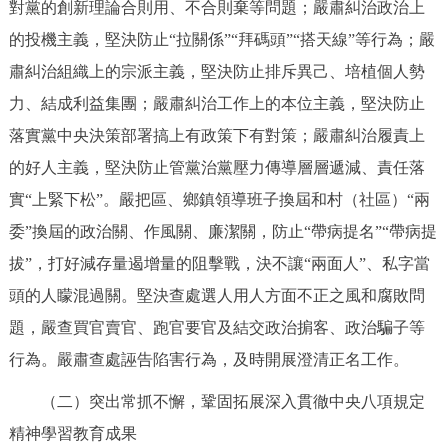
對黨的創新理論合則用、不合則棄等問題；嚴肅糾治政治上
的投機主義，堅決防止“拉關係”“拜碼頭”“搭天線”等行為；嚴
肅糾治組織上的宗派主義，堅決防止排斥異己、培植個人勢
力、結成利益集團；嚴肅糾治工作上的本位主義，堅決防止
落實黨中央決策部署搞上有政策下有對策；嚴肅糾治履責上
的好人主義，堅決防止管黨治黨壓力傳導層層遞減、責任落
實“上緊下松”。嚴把區、鄉鎮領導班子換屆和村（社區）“兩
委”換屆的政治關、作風關、廉潔關，防止“帶病提名”“帶病提
拔”，打好減存量遏增量的阻擊戰，決不讓“兩面人”、私字當
頭的人矇混過關。堅決查處選人用人方面不正之風和腐敗問
題，嚴查買官賣官、跑官要官及結交政治掮客、政治騙子等
行為。嚴肅查處誣告陷害行為，及時開展澄清正名工作。
（二）突出常抓不懈，鞏固拓展深入貫徹中央八項規定
精神學習教育成果