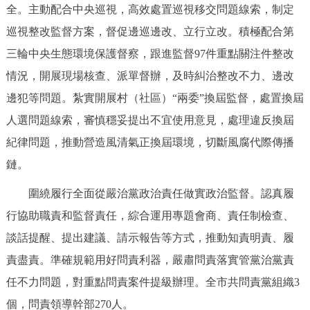
全。主動配合中央巡視，高效處置巡視移交問題線索，制定
巡視整改監督方案，督促邊巡邊改、立行立改。積極配合第
三輪中央生態環境保護督察，跟進監督97件重點關注件整改
情況，開展現場核查、派單督辦，及時糾治整改不力、邊改
邊犯等問題。紮實開展村（社區）“兩委”換屆監督，處置換屆
人選問題線索，審慎穩妥提出不宜使用意見，處理違反換屆
紀律問題，推動營造風清氣正換屆環境，切斷風腐代際傳播
鏈。
圍繞履行全面從嚴治黨政治責任做實政治監督。認真履
行協助職責和監督責任，綜合運用專題會商、責任制檢查、
談話提醒、提出建議、請示報告等方式，推動知責明責、履
責盡責。準確規範用好問責利器，嚴肅問責落實管黨治黨責
任不力問題，對重點問責案件提級辦理。全市共問責黨組織3
個，問責領導幹部270人。